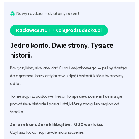
Nowy rozdział – działamy razem!
Raclawice.NET + KolejPodsudecka.pl
Jedno konto. Dwie strony. Tysiące
historii.
Połączyliśmy siły, aby dać Ci coś wyjątkowego — pełny dostęp
do ogromnej bazy artykułów, zdjęć i historii, które tworzymy
od lat.
To nie są przypadkowe treści. To
sprawdzone informacje
,
prawdziwe historie i pasja ludzi, którzy znają ten region od
środka.
Zero reklam. Zero klikbajtów. 100% wartości.
Czytasz to, co naprawdę ma znaczenie.