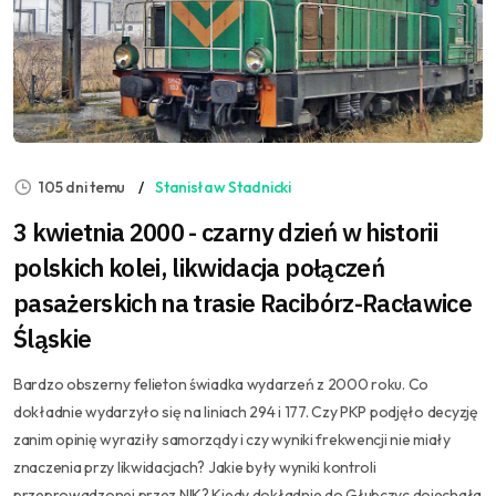
105 dni temu
Stanisław Stadnicki
3 kwietnia 2000 - czarny dzień w historii
polskich kolei, likwidacja połączeń
pasażerskich na trasie Racibórz-Racławice
Śląskie
Bardzo obszerny felieton świadka wydarzeń z 2000 roku. Co
dokładnie wydarzyło się na liniach 294 i 177. Czy PKP podjęło decyzję
zanim opinię wyraziły samorządy i czy wyniki frekwencji nie miały
znaczenia przy likwidacjach? Jakie były wyniki kontroli
przeprowadzonej przez NIK? Kiedy dokładnie do Głubczyc dojechała