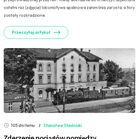
ostatni raz (zdjęcie) lokomotywa spalinowa zanim linia zarosła, a tory
zostały rozkradzione.
Przeczytaj artykuł
105 dni temu
Stanisław Stadnicki
Zderzenie pociągów pomiędzy