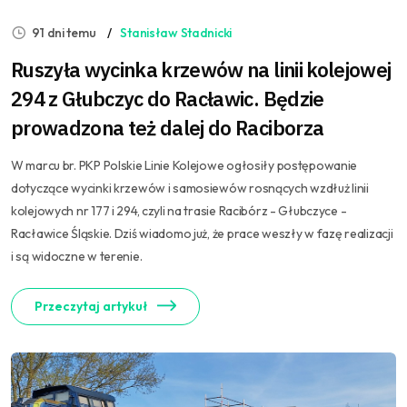
91 dni temu
Stanisław Stadnicki
Ruszyła wycinka krzewów na linii kolejowej
294 z Głubczyc do Racławic. Będzie
prowadzona też dalej do Raciborza
W marcu br. PKP Polskie Linie Kolejowe ogłosiły postępowanie
dotyczące wycinki krzewów i samosiewów rosnących wzdłuż linii
kolejowych nr 177 i 294, czyli na trasie Racibórz - Głubczyce -
Racławice Śląskie. Dziś wiadomo już, że prace weszły w fazę realizacji
i są widoczne w terenie.
Przeczytaj artykuł