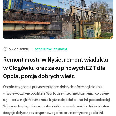
92 dni temu
Stanisław Stadnicki
Remont mostu w Nysie, remont wiaduktu
w Głogówku oraz zakup nowych EZT dla
Opola, porcja dobrych wieści
Ostatnie tygodnie przynoszą sporo dobrych informacji dla kolei
w województwie opolskim. Warto przyjrzeć się bliżej temu, co dzieje
się - i co w najbliższym czasie będzie się działo - na linii podsudeckiej.
W grę wchodzą m.in. remonty obiektów mostowych, a także istotne
decyzje dotyczące zakupu nowego taboru elektrycznego dla linii