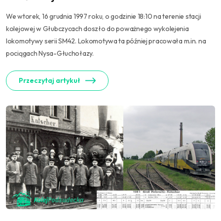
We wtorek, 16 grudnia 1997 roku, o godzinie 18:10 na terenie stacji
kolejowej w Głubczycach doszło do poważnego wykolejenia
lokomotywy serii SM42. Lokomotywa ta później pracowała m.in. na
pociągach Nysa-Głuchołazy.
Przeczytaj artykuł