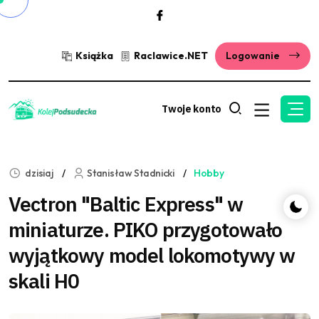
Książka
Raclawice.NET
Logowanie
Twoje konto
dzisiaj
Stanisław Stadnicki
Hobby
Vectron "Baltic Express" w
miniaturze. PIKO przygotowało
wyjątkowy model lokomotywy w
skali H0