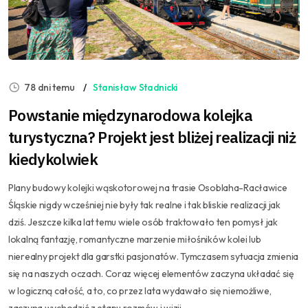
78 dni temu
Stanisław Stadnicki
Powstanie międzynarodowa kolejka
turystyczna? Projekt jest bliżej realizacji niż
kiedykolwiek
Plany budowy kolejki wąskotorowej na trasie Osoblaha-Racławice
Śląskie nigdy wcześniej nie były tak realne i tak bliskie realizacji jak
dziś. Jeszcze kilka lat temu wiele osób traktowało ten pomysł jak
lokalną fantazję, romantyczne marzenie miłośników kolei lub
nierealny projekt dla garstki pasjonatów. Tymczasem sytuacja zmienia
się na naszych oczach. Coraz więcej elementów zaczyna układać się
w logiczną całość, a to, co przez lata wydawało się niemożliwe,