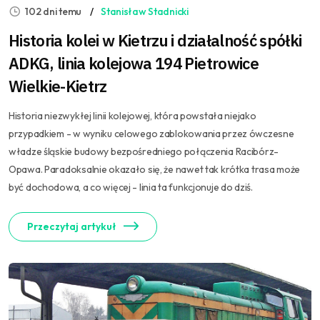
102 dni temu
Stanisław Stadnicki
Historia kolei w Kietrzu i działalność spółki
ADKG, linia kolejowa 194 Pietrowice
Wielkie-Kietrz
Historia niezwykłej linii kolejowej, która powstała niejako
przypadkiem - w wyniku celowego zablokowania przez ówczesne
władze śląskie budowy bezpośredniego połączenia Racibórz-
Opawa. Paradoksalnie okazało się, że nawet tak krótka trasa może
być dochodowa, a co więcej - linia ta funkcjonuje do dziś.
Przeczytaj artykuł