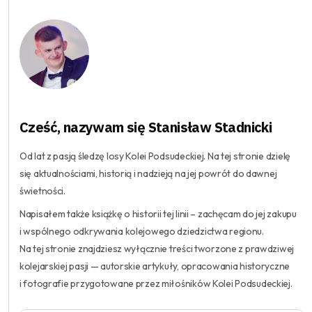
Cześć, nazywam się Stanisław Stadnicki
Od lat z pasją śledzę losy Kolei Podsudeckiej. Na tej stronie dzielę
się aktualnościami, historią i nadzieją na jej powrót do dawnej
świetności.
Napisałem także książkę o historii tej linii – zachęcam do jej zakupu
i wspólnego odkrywania kolejowego dziedzictwa regionu.
Na tej stronie znajdziesz wyłącznie treści tworzone z prawdziwej
kolejarskiej pasji — autorskie artykuły, opracowania historyczne
i fotografie przygotowane przez miłośników Kolei Podsudeckiej.