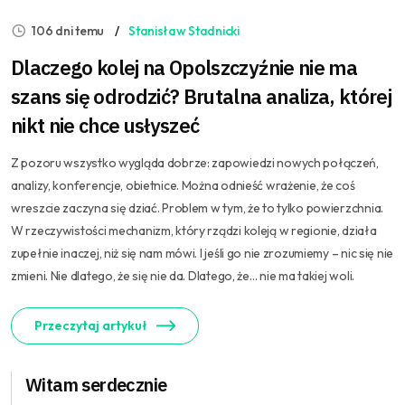
106 dni temu
Stanisław Stadnicki
Dlaczego kolej na Opolszczyźnie nie ma
szans się odrodzić? Brutalna analiza, której
nikt nie chce usłyszeć
Z pozoru wszystko wygląda dobrze: zapowiedzi nowych połączeń,
analizy, konferencje, obietnice. Można odnieść wrażenie, że coś
wreszcie zaczyna się dziać. Problem w tym, że to tylko powierzchnia.
W rzeczywistości mechanizm, który rządzi koleją w regionie, działa
zupełnie inaczej, niż się nam mówi. I jeśli go nie zrozumiemy – nic się nie
zmieni. Nie dlatego, że się nie da. Dlatego, że… nie ma takiej woli.
Przeczytaj artykuł
Witam serdecznie