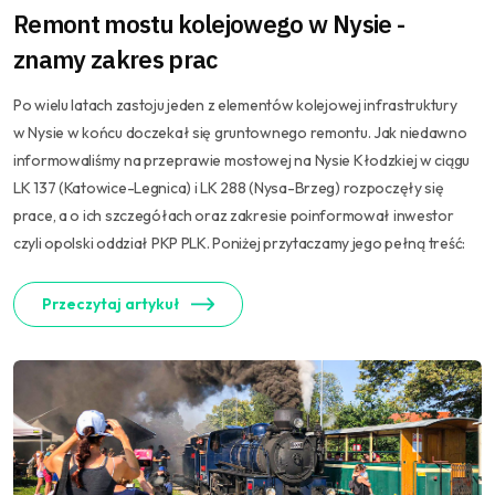
Remont mostu kolejowego w Nysie -
znamy zakres prac
Po wielu latach zastoju jeden z elementów kolejowej infrastruktury
w Nysie w końcu doczekał się gruntownego remontu. Jak niedawno
informowaliśmy na przeprawie mostowej na Nysie Kłodzkiej w ciągu
LK 137 (Katowice-Legnica) i LK 288 (Nysa-Brzeg) rozpoczęły się
prace, a o ich szczegółach oraz zakresie poinformował inwestor
czyli opolski oddział PKP PLK. Poniżej przytaczamy jego pełną treść:
Przeczytaj artykuł