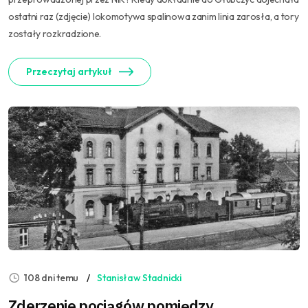
ostatni raz (zdjęcie) lokomotywa spalinowa zanim linia zarosła, a tory
zostały rozkradzione.
Przeczytaj artykuł
108 dni temu
Stanisław Stadnicki
Zderzenie pociągów pomiędzy