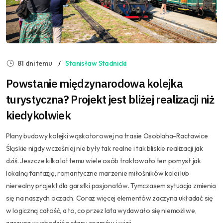
81 dni temu
Stanisław Stadnicki
Powstanie międzynarodowa kolejka
turystyczna? Projekt jest bliżej realizacji niż
kiedykolwiek
Plany budowy kolejki wąskotorowej na trasie Osoblaha-Racławice
Śląskie nigdy wcześniej nie były tak realne i tak bliskie realizacji jak
dziś. Jeszcze kilka lat temu wiele osób traktowało ten pomysł jak
lokalną fantazję, romantyczne marzenie miłośników kolei lub
nierealny projekt dla garstki pasjonatów. Tymczasem sytuacja zmienia
się na naszych oczach. Coraz więcej elementów zaczyna układać się
w logiczną całość, a to, co przez lata wydawało się niemożliwe,