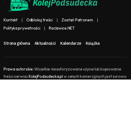
Kontakt
Odblokuj treści
Zostań Patronem
Polityka prywatności
Raclawice.NET
Strona główna
Aktualności
Kalendarze
Książka
Prawa autorskie:
Wszelkie nieautoryzowane użycie lub kopiowanie
treści serwisu
KolejPodsudecka.pl
w celach komercyjnych jest surowo
zabronione i stanowi naruszenie praw autorskich, które może
skutkować podjęciem kroków prawnych. KolejPodsudecka.pl jest
częścią serwisu
Raclawice.NET
, gromadzi i agreguje treści kolejowe.