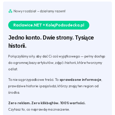
Nowy rozdział – działamy razem!
Raclawice.NET + KolejPodsudecka.pl
Jedno konto. Dwie strony. Tysiące
historii.
Połączyliśmy siły, aby dać Ci coś wyjątkowego — pełny dostęp
do ogromnej bazy artykułów, zdjęć i historii, które tworzymy
od lat.
To nie są przypadkowe treści. To
sprawdzone informacje
,
prawdziwe historie i pasja ludzi, którzy znają ten region od
środka.
Zero reklam. Zero klikbajtów. 100% wartości.
Czytasz to, co naprawdę ma znaczenie.