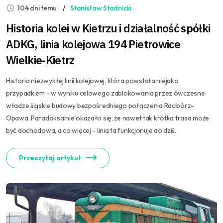
104 dni temu
Stanisław Stadnicki
Historia kolei w Kietrzu i działalność spółki
ADKG, linia kolejowa 194 Pietrowice
Wielkie-Kietrz
Historia niezwykłej linii kolejowej, która powstała niejako
przypadkiem - w wyniku celowego zablokowania przez ówczesne
władze śląskie budowy bezpośredniego połączenia Racibórz-
Opawa. Paradoksalnie okazało się, że nawet tak krótka trasa może
być dochodowa, a co więcej - linia ta funkcjonuje do dziś.
Przeczytaj artykuł