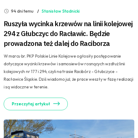
94 dni temu
Stanisław Stadnicki
Ruszyła wycinka krzewów na linii kolejowej
294 z Głubczyc do Racławic. Będzie
prowadzona też dalej do Raciborza
W marcu br. PKP Polskie Linie Kolejowe ogłosiły postępowanie
dotyczące wycinki krzewów i samosiewów rosnących wzdłuż linii
kolejowych nr 177 i 294, czyli na trasie Racibórz - Głubczyce -
Racławice Śląskie. Dziś wiadomo już, że prace weszły w fazę realizacji
i są widoczne w terenie.
Przeczytaj artykuł