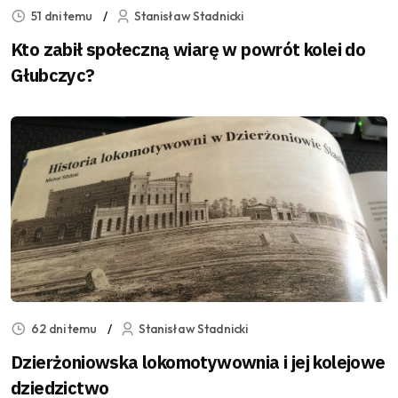
51 dni temu
Stanisław Stadnicki
Kto zabił społeczną wiarę w powrót kolei do
Głubczyc?
62 dni temu
Stanisław Stadnicki
Dzierżoniowska lokomotywownia i jej kolejowe
dziedzictwo