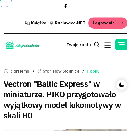
Książka
Raclawice.NET
Logowanie
Twoje konto
3 dni temu
Stanisław Stadnicki
Hobby
Vectron "Baltic Express" w
miniaturze. PIKO przygotowało
wyjątkowy model lokomotywy w
skali H0