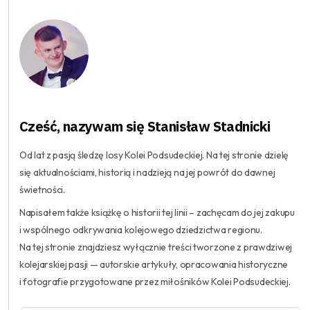
Cześć, nazywam się Stanisław Stadnicki
Od lat z pasją śledzę losy Kolei Podsudeckiej. Na tej stronie dzielę
się aktualnościami, historią i nadzieją na jej powrót do dawnej
świetności.
Napisałem także książkę o historii tej linii – zachęcam do jej zakupu
i wspólnego odkrywania kolejowego dziedzictwa regionu.
Na tej stronie znajdziesz wyłącznie treści tworzone z prawdziwej
kolejarskiej pasji — autorskie artykuły, opracowania historyczne
i fotografie przygotowane przez miłośników Kolei Podsudeckiej.