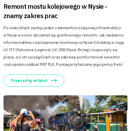
Remont mostu kolejowego w Nysie -
znamy zakres prac
Po wielu latach zastoju jeden z elementów kolejowej infrastruktury
w Nysie w końcu doczekał się gruntownego remontu. Jak niedawno
informowaliśmy na przeprawie mostowej na Nysie Kłodzkiej w ciągu
LK 137 (Katowice-Legnica) i LK 288 (Nysa-Brzeg) rozpoczęły się
prace, a o ich szczegółach oraz zakresie poinformował inwestor
czyli opolski oddział PKP PLK. Poniżej przytaczamy jego pełną treść:
Przeczytaj artykuł