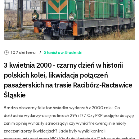
107 dni temu
Stanisław Stadnicki
3 kwietnia 2000 - czarny dzień w historii
polskich kolei, likwidacja połączeń
pasażerskich na trasie Racibórz-Racławice
Śląskie
Bardzo obszerny felieton świadka wydarzeń z 2000 roku. Co
dokładnie wydarzyło się na liniach 294 i 177. Czy PKP podjęło decyzję
zanim opinię wyraziły samorządy i czy wyniki frekwencji nie miały
znaczenia przy likwidacjach? Jakie były wyniki kontroli
przeprowadzonej przez NIK? Kiedy dokładnie do Głubczyc dojechała