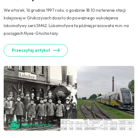
We wtorek, 16 grudnia 1997 roku, o godzinie 18:10 na terenie stacji
kolejowej w Głubczycach doszło do poważnego wykolejenia
lokomotywy serii SM42. Lokomotywa ta później pracowała m.in. na
pociągach Nysa-Głuchołazy.
Przeczytaj artykuł