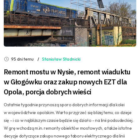
95 dni temu
Stanisław Stadnicki
Remont mostu w Nysie, remont wiaduktu
w Głogówku oraz zakup nowych EZT dla
Opola, porcja dobrych wieści
Ostatnie tygodnie przynoszą sporo dobrych informacji dla kolei
w województwie opolskim. Warto przyjrzeć się bliżej temu, co dzieje
się - i co w najbliższym czasie będzie się działo - na linii podsudeckiej.
W grę wchodzą m.in. remonty obiektów mostowych, a także istotne
decyzje dotyczące zakupu nowego taboru elektrycznego dla linii