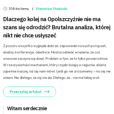
108 dni temu
Stanisław Stadnicki
Dlaczego kolej na Opolszczyźnie nie ma
szans się odrodzić? Brutalna analiza, której
nikt nie chce usłyszeć
Z pozoru wszystko wygląda dobrze: zapowiedzi nowych połączeń,
analizy, konferencje, obietnice. Można odnieść wrażenie, że coś
wreszcie zaczyna się dziać. Problem w tym, że to tylko powierzchnia.
W rzeczywistości mechanizm, który rządzi koleją w regionie, działa
zupełnie inaczej, niż się nam mówi. I jeśli go nie zrozumiemy – nic się nie
zmieni. Nie dlatego, że się nie da. Dlatego, że… nie ma takiej woli.
Przeczytaj artykuł
Witam serdecznie