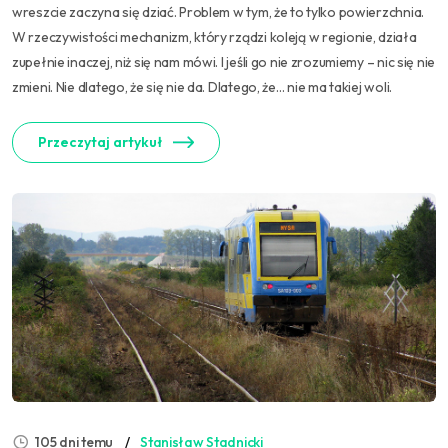
wreszcie zaczyna się dziać. Problem w tym, że to tylko powierzchnia.
W rzeczywistości mechanizm, który rządzi koleją w regionie, działa
zupełnie inaczej, niż się nam mówi. I jeśli go nie zrozumiemy – nic się nie
zmieni. Nie dlatego, że się nie da. Dlatego, że… nie ma takiej woli.
Przeczytaj artykuł
105 dni temu
Stanisław Stadnicki