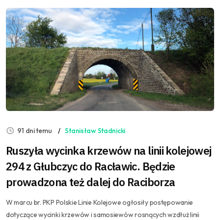
91 dni temu
Stanisław Stadnicki
Ruszyła wycinka krzewów na linii kolejowej
294 z Głubczyc do Racławic. Będzie
prowadzona też dalej do Raciborza
W marcu br. PKP Polskie Linie Kolejowe ogłosiły postępowanie
dotyczące wycinki krzewów i samosiewów rosnących wzdłuż linii