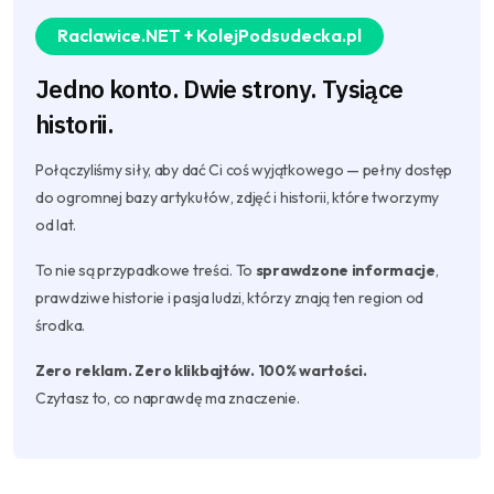
Raclawice.NET + KolejPodsudecka.pl
Jedno konto. Dwie strony. Tysiące
historii.
Połączyliśmy siły, aby dać Ci coś wyjątkowego — pełny dostęp
do ogromnej bazy artykułów, zdjęć i historii, które tworzymy
od lat.
To nie są przypadkowe treści. To
sprawdzone informacje
,
prawdziwe historie i pasja ludzi, którzy znają ten region od
środka.
Zero reklam. Zero klikbajtów. 100% wartości.
Czytasz to, co naprawdę ma znaczenie.