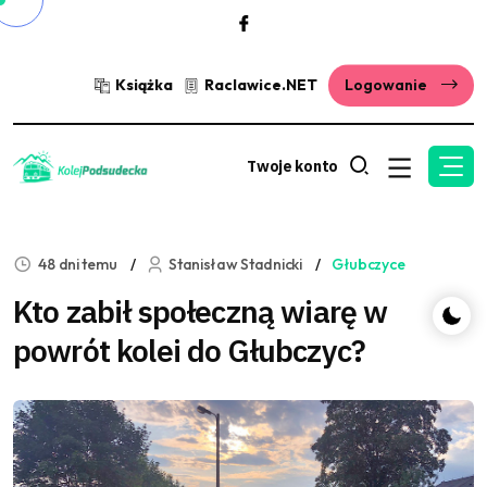
Książka
Raclawice.NET
Logowanie
Twoje konto
48 dni temu
Stanisław Stadnicki
Głubczyce
Kto zabił społeczną wiarę w
powrót kolei do Głubczyc?