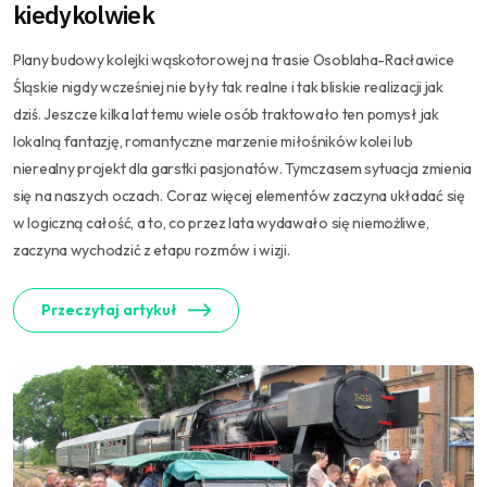
kiedykolwiek
Plany budowy kolejki wąskotorowej na trasie Osoblaha-Racławice
Śląskie nigdy wcześniej nie były tak realne i tak bliskie realizacji jak
dziś. Jeszcze kilka lat temu wiele osób traktowało ten pomysł jak
lokalną fantazję, romantyczne marzenie miłośników kolei lub
nierealny projekt dla garstki pasjonatów. Tymczasem sytuacja zmienia
się na naszych oczach. Coraz więcej elementów zaczyna układać się
w logiczną całość, a to, co przez lata wydawało się niemożliwe,
zaczyna wychodzić z etapu rozmów i wizji.
Przeczytaj artykuł