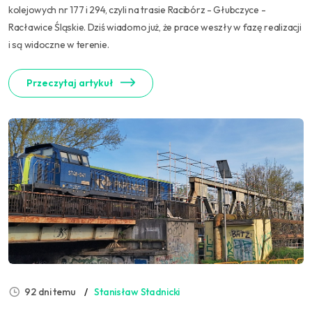
kolejowych nr 177 i 294, czyli na trasie Racibórz - Głubczyce -
Racławice Śląskie. Dziś wiadomo już, że prace weszły w fazę realizacji
i są widoczne w terenie.
Przeczytaj artykuł
92 dni temu
Stanisław Stadnicki