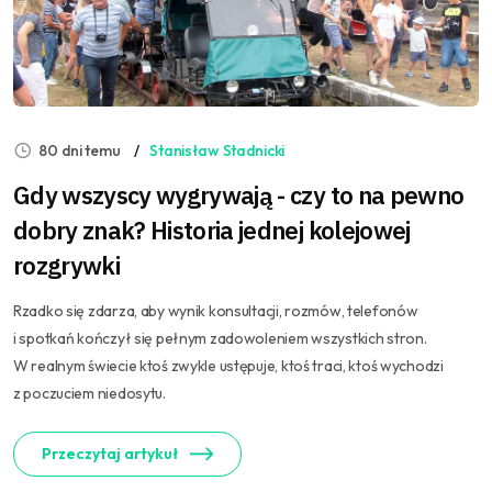
80 dni temu
Stanisław Stadnicki
Gdy wszyscy wygrywają - czy to na pewno
dobry znak? Historia jednej kolejowej
rozgrywki
Rzadko się zdarza, aby wynik konsultacji, rozmów, telefonów
i spotkań kończył się pełnym zadowoleniem wszystkich stron.
W realnym świecie ktoś zwykle ustępuje, ktoś traci, ktoś wychodzi
z poczuciem niedosytu.
Przeczytaj artykuł