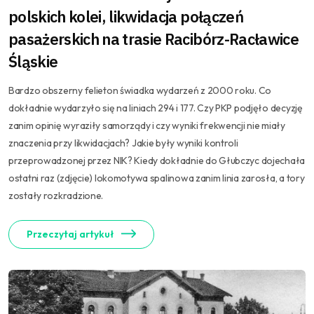
polskich kolei, likwidacja połączeń
pasażerskich na trasie Racibórz-Racławice
Śląskie
Bardzo obszerny felieton świadka wydarzeń z 2000 roku. Co
dokładnie wydarzyło się na liniach 294 i 177. Czy PKP podjęło decyzję
zanim opinię wyraziły samorządy i czy wyniki frekwencji nie miały
znaczenia przy likwidacjach? Jakie były wyniki kontroli
przeprowadzonej przez NIK? Kiedy dokładnie do Głubczyc dojechała
ostatni raz (zdjęcie) lokomotywa spalinowa zanim linia zarosła, a tory
zostały rozkradzione.
Przeczytaj artykuł