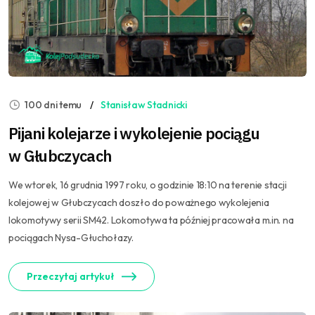
100 dni temu
Stanisław Stadnicki
Pijani kolejarze i wykolejenie pociągu
w Głubczycach
We wtorek, 16 grudnia 1997 roku, o godzinie 18:10 na terenie stacji
kolejowej w Głubczycach doszło do poważnego wykolejenia
lokomotywy serii SM42. Lokomotywa ta później pracowała m.in. na
pociągach Nysa-Głuchołazy.
Przeczytaj artykuł