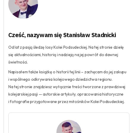
Cześć, nazywam się Stanisław Stadnicki
Od lat z pasją śledzę losy Kolei Podsudeckiej. Na tej stronie dzielę
się aktualnościami, historią i nadzieją na jej powrót do dawnej
świetności.
Napisałem także książkę o historii tej linii – zachęcam do jej zakupu
i wspólnego odkrywania kolejowego dziedzictwa regionu.
Na tej stronie znajdziesz wyłącznie treści tworzone z prawdziwej
kolejarskiej pasji — autorskie artykuły, opracowania historyczne
i fotografie przygotowane przez miłośników Kolei Podsudeckiej.