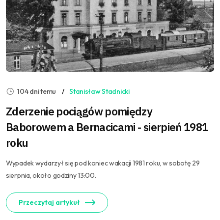
104 dni temu
Stanisław Stadnicki
Zderzenie pociągów pomiędzy
Baborowem a Bernacicami - sierpień 1981
roku
Wypadek wydarzył się pod koniec wakacji 1981 roku, w sobotę 29
sierpnia, około godziny 13:00.
Przeczytaj artykuł