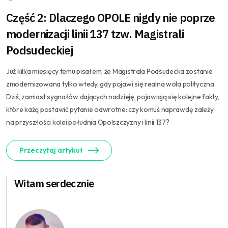
Część 2: Dlaczego OPOLE nigdy nie poprze
modernizacji linii 137 tzw. Magistrali
Podsudeckiej
Już kilka miesięcy temu pisałem, że Magistrala Podsudecka zostanie
zmodernizowana tylko wtedy, gdy pojawi się realna wola polityczna.
Dziś, zamiast sygnałów dających nadzieję, pojawiają się kolejne fakty,
które każą postawić pytanie odwrotne: czy komuś naprawdę zależy
na przyszłości kolei południa Opolszczyzny i linii 137?
Przeczytaj artykuł
Witam serdecznie