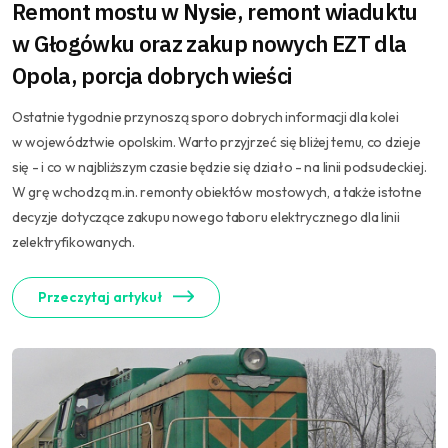
Remont mostu w Nysie, remont wiaduktu
w Głogówku oraz zakup nowych EZT dla
Opola, porcja dobrych wieści
Ostatnie tygodnie przynoszą sporo dobrych informacji dla kolei
w województwie opolskim. Warto przyjrzeć się bliżej temu, co dzieje
się - i co w najbliższym czasie będzie się działo - na linii podsudeckiej.
W grę wchodzą m.in. remonty obiektów mostowych, a także istotne
decyzje dotyczące zakupu nowego taboru elektrycznego dla linii
zelektryfikowanych.
Przeczytaj artykuł