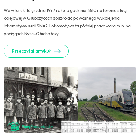
We wtorek, 16 grudnia 1997 roku, o godzinie 18:10 na terenie stacji
kolejowej w Głubczycach doszło do poważnego wykolejenia
lokomotywy serii SM42. Lokomotywa ta później pracowała m.in. na
pociągach Nysa-Głuchołazy.
Przeczytaj artykuł