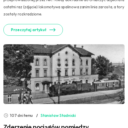
ostatni raz (zdjęcie) lokomotywa spalinowa zanim linia zarosła, a tory
zostały rozkradzione.
Przeczytaj artykuł
107 dni temu
Stanisław Stadnicki
Zderzenie pociągów pomiędzy