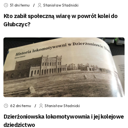
51 dni temu
Stanisław Stadnicki
Kto zabił społeczną wiarę w powrót kolei do
Głubczyc?
62 dni temu
Stanisław Stadnicki
Dzierżoniowska lokomotywownia i jej kolejowe
dziedzictwo