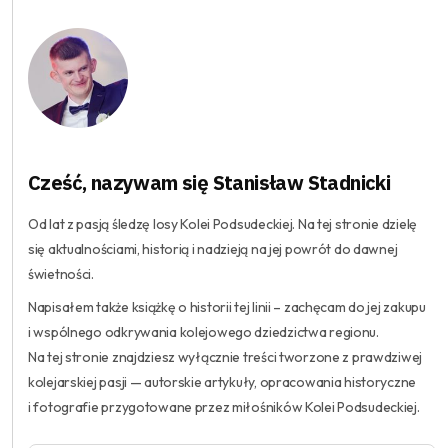
Cześć, nazywam się Stanisław Stadnicki
Od lat z pasją śledzę losy Kolei Podsudeckiej. Na tej stronie dzielę
się aktualnościami, historią i nadzieją na jej powrót do dawnej
świetności.
Napisałem także książkę o historii tej linii – zachęcam do jej zakupu
i wspólnego odkrywania kolejowego dziedzictwa regionu.
Na tej stronie znajdziesz wyłącznie treści tworzone z prawdziwej
kolejarskiej pasji — autorskie artykuły, opracowania historyczne
i fotografie przygotowane przez miłośników Kolei Podsudeckiej.