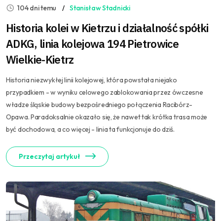
104 dni temu
Stanisław Stadnicki
Historia kolei w Kietrzu i działalność spółki
ADKG, linia kolejowa 194 Pietrowice
Wielkie-Kietrz
Historia niezwykłej linii kolejowej, która powstała niejako
przypadkiem - w wyniku celowego zablokowania przez ówczesne
władze śląskie budowy bezpośredniego połączenia Racibórz-
Opawa. Paradoksalnie okazało się, że nawet tak krótka trasa może
być dochodowa, a co więcej - linia ta funkcjonuje do dziś.
Przeczytaj artykuł