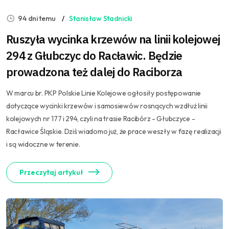
94 dni temu
Stanisław Stadnicki
Ruszyła wycinka krzewów na linii kolejowej
294 z Głubczyc do Racławic. Będzie
prowadzona też dalej do Raciborza
W marcu br. PKP Polskie Linie Kolejowe ogłosiły postępowanie
dotyczące wycinki krzewów i samosiewów rosnących wzdłuż linii
kolejowych nr 177 i 294, czyli na trasie Racibórz - Głubczyce -
Racławice Śląskie. Dziś wiadomo już, że prace weszły w fazę realizacji
i są widoczne w terenie.
Przeczytaj artykuł