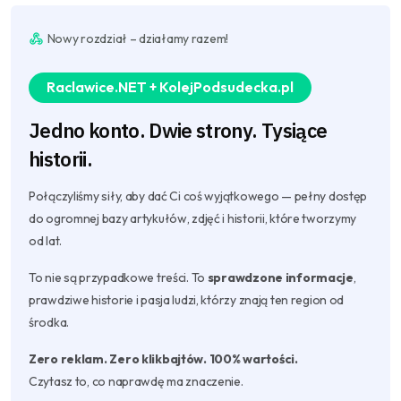
Nowy rozdział – działamy razem!
Raclawice.NET + KolejPodsudecka.pl
Jedno konto. Dwie strony. Tysiące
historii.
Połączyliśmy siły, aby dać Ci coś wyjątkowego — pełny dostęp
do ogromnej bazy artykułów, zdjęć i historii, które tworzymy
od lat.
To nie są przypadkowe treści. To
sprawdzone informacje
,
prawdziwe historie i pasja ludzi, którzy znają ten region od
środka.
Zero reklam. Zero klikbajtów. 100% wartości.
Czytasz to, co naprawdę ma znaczenie.