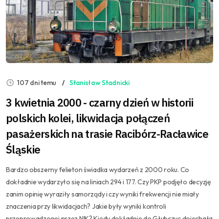
107 dni temu
Stanisław Stadnicki
3 kwietnia 2000 - czarny dzień w historii
polskich kolei, likwidacja połączeń
pasażerskich na trasie Racibórz-Racławice
Śląskie
Bardzo obszerny felieton świadka wydarzeń z 2000 roku. Co
dokładnie wydarzyło się na liniach 294 i 177. Czy PKP podjęło decyzję
zanim opinię wyraziły samorządy i czy wyniki frekwencji nie miały
znaczenia przy likwidacjach? Jakie były wyniki kontroli
przeprowadzonej przez NIK? Kiedy dokładnie do Głubczyc dojechała