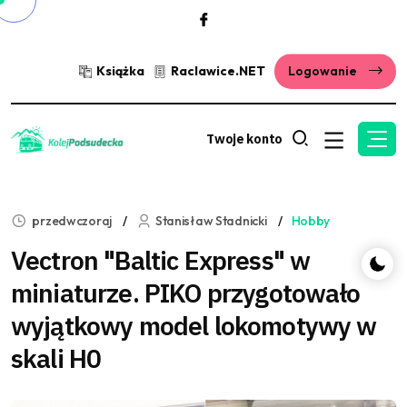
Książka
Raclawice.NET
Logowanie
Twoje konto
przedwczoraj
Stanisław Stadnicki
Hobby
Vectron "Baltic Express" w
miniaturze. PIKO przygotowało
wyjątkowy model lokomotywy w
skali H0