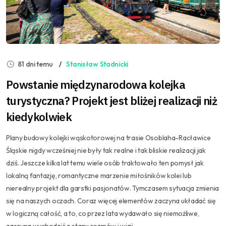
81 dni temu
Stanisław Stadnicki
Powstanie międzynarodowa kolejka
turystyczna? Projekt jest bliżej realizacji niż
kiedykolwiek
Plany budowy kolejki wąskotorowej na trasie Osoblaha-Racławice
Śląskie nigdy wcześniej nie były tak realne i tak bliskie realizacji jak
dziś. Jeszcze kilka lat temu wiele osób traktowało ten pomysł jak
lokalną fantazję, romantyczne marzenie miłośników kolei lub
nierealny projekt dla garstki pasjonatów. Tymczasem sytuacja zmienia
się na naszych oczach. Coraz więcej elementów zaczyna układać się
w logiczną całość, a to, co przez lata wydawało się niemożliwe,