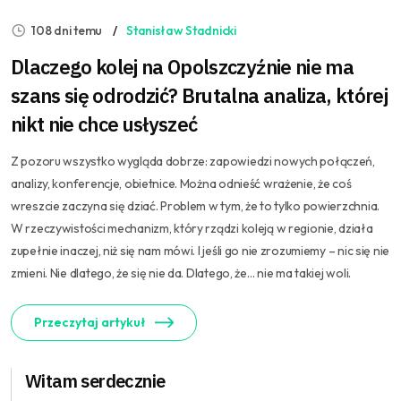
108 dni temu
Stanisław Stadnicki
Dlaczego kolej na Opolszczyźnie nie ma
szans się odrodzić? Brutalna analiza, której
nikt nie chce usłyszeć
Z pozoru wszystko wygląda dobrze: zapowiedzi nowych połączeń,
analizy, konferencje, obietnice. Można odnieść wrażenie, że coś
wreszcie zaczyna się dziać. Problem w tym, że to tylko powierzchnia.
W rzeczywistości mechanizm, który rządzi koleją w regionie, działa
zupełnie inaczej, niż się nam mówi. I jeśli go nie zrozumiemy – nic się nie
zmieni. Nie dlatego, że się nie da. Dlatego, że… nie ma takiej woli.
Przeczytaj artykuł
Witam serdecznie