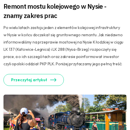
Remont mostu kolejowego w Nysie -
znamy zakres prac
Po wielu latach zastoju jeden z elementów kolejowej infrastruktury
w Nysie w końcu doczekał się gruntownego remontu. Jak niedawno
informowaliśmy na przeprawie mostowej na Nysie Kłodzkiej w ciągu
LK 137 (Katowice-Legnica) i LK 288 (Nysa-Brzeg) rozpoczęły się
prace, a o ich szczegółach oraz zakresie poinformował inwestor
czyli opolski oddział PKP PLK. Poniżej przytaczamy jego pełną treść:
Przeczytaj artykuł