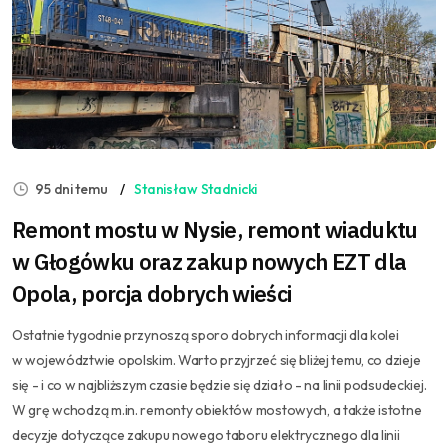
95 dni temu
Stanisław Stadnicki
Remont mostu w Nysie, remont wiaduktu
w Głogówku oraz zakup nowych EZT dla
Opola, porcja dobrych wieści
Ostatnie tygodnie przynoszą sporo dobrych informacji dla kolei
w województwie opolskim. Warto przyjrzeć się bliżej temu, co dzieje
się - i co w najbliższym czasie będzie się działo - na linii podsudeckiej.
W grę wchodzą m.in. remonty obiektów mostowych, a także istotne
decyzje dotyczące zakupu nowego taboru elektrycznego dla linii