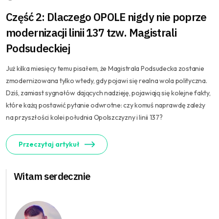
Część 2: Dlaczego OPOLE nigdy nie poprze
modernizacji linii 137 tzw. Magistrali
Podsudeckiej
Już kilka miesięcy temu pisałem, że Magistrala Podsudecka zostanie
zmodernizowana tylko wtedy, gdy pojawi się realna wola polityczna.
Dziś, zamiast sygnałów dających nadzieję, pojawiają się kolejne fakty,
które każą postawić pytanie odwrotne: czy komuś naprawdę zależy
na przyszłości kolei południa Opolszczyzny i linii 137?
Przeczytaj artykuł
Witam serdecznie