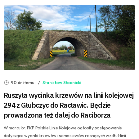
90 dni temu
Stanisław Stadnicki
Ruszyła wycinka krzewów na linii kolejowej
294 z Głubczyc do Racławic. Będzie
prowadzona też dalej do Raciborza
W marcu br. PKP Polskie Linie Kolejowe ogłosiły postępowanie
dotyczące wycinki krzewów i samosiewów rosnących wzdłuż linii