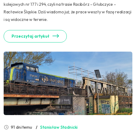
kolejowych nr 177 i 294, czyli na trasie Racibórz - Głubczyce -
Racławice Śląskie. Dziś wiadomo już, że prace weszły w fazę realizacji
i są widoczne w terenie.
Przeczytaj artykuł
91 dni temu
Stanisław Stadnicki