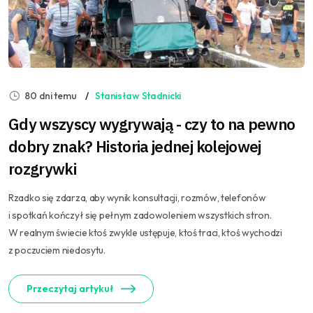
80 dni temu
Stanisław Stadnicki
Gdy wszyscy wygrywają - czy to na pewno
dobry znak? Historia jednej kolejowej
rozgrywki
Rzadko się zdarza, aby wynik konsultacji, rozmów, telefonów
i spotkań kończył się pełnym zadowoleniem wszystkich stron.
W realnym świecie ktoś zwykle ustępuje, ktoś traci, ktoś wychodzi
z poczuciem niedosytu.
Przeczytaj artykuł