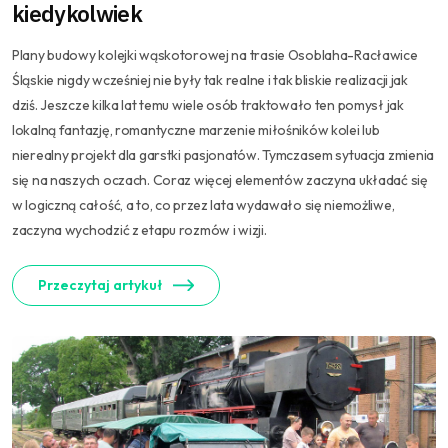
kiedykolwiek
Plany budowy kolejki wąskotorowej na trasie Osoblaha-Racławice
Śląskie nigdy wcześniej nie były tak realne i tak bliskie realizacji jak
dziś. Jeszcze kilka lat temu wiele osób traktowało ten pomysł jak
lokalną fantazję, romantyczne marzenie miłośników kolei lub
nierealny projekt dla garstki pasjonatów. Tymczasem sytuacja zmienia
się na naszych oczach. Coraz więcej elementów zaczyna układać się
w logiczną całość, a to, co przez lata wydawało się niemożliwe,
zaczyna wychodzić z etapu rozmów i wizji.
Przeczytaj artykuł