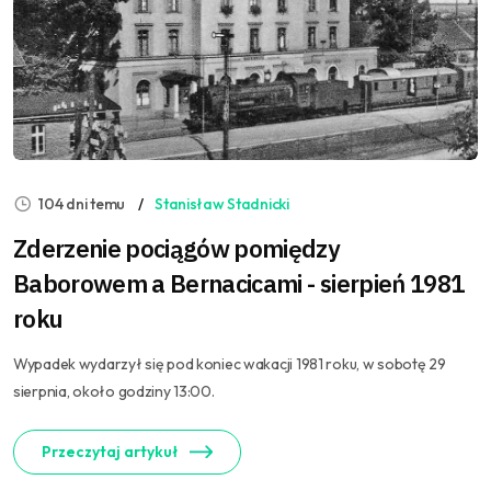
104 dni temu
Stanisław Stadnicki
Zderzenie pociągów pomiędzy
Baborowem a Bernacicami - sierpień 1981
roku
Wypadek wydarzył się pod koniec wakacji 1981 roku, w sobotę 29
sierpnia, około godziny 13:00.
Przeczytaj artykuł