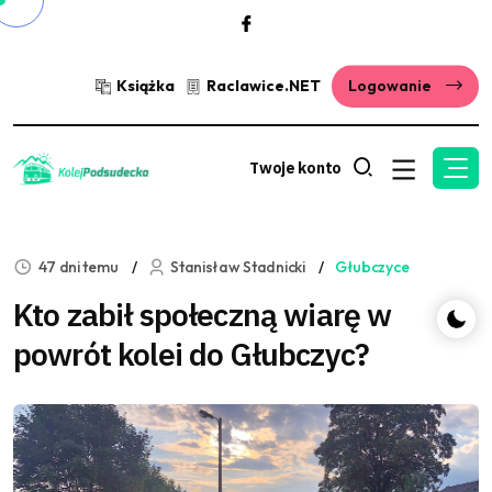
Książka
Raclawice.NET
Logowanie
Twoje konto
47 dni temu
Stanisław Stadnicki
Głubczyce
Kto zabił społeczną wiarę w
powrót kolei do Głubczyc?