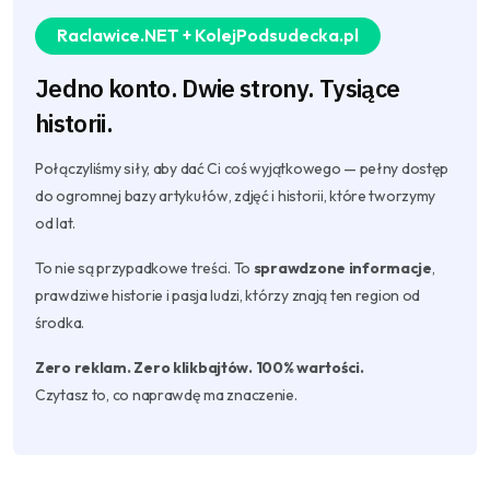
Raclawice.NET + KolejPodsudecka.pl
Jedno konto. Dwie strony. Tysiące
historii.
Połączyliśmy siły, aby dać Ci coś wyjątkowego — pełny dostęp
do ogromnej bazy artykułów, zdjęć i historii, które tworzymy
od lat.
To nie są przypadkowe treści. To
sprawdzone informacje
,
prawdziwe historie i pasja ludzi, którzy znają ten region od
środka.
Zero reklam. Zero klikbajtów. 100% wartości.
Czytasz to, co naprawdę ma znaczenie.