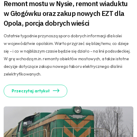
Remont mostu w Nysie, remont wiaduktu
w Głogówku oraz zakup nowych EZT dla
Opola, porcja dobrych wieści
Ostatnie tygodnie przynoszą sporo dobrych informacji dla kolei
w województwie opolskim. Warto przyjrzeć się bliżej temu, co dzieje
się - i co w najbliższym czasie będzie się działo - na linii podsudeckiej.
W grę wchodzą m.in. remonty obiektów mostowych, a także istotne
decyzje dotyczące zakupu nowego taboru elektrycznego dla linii
zelektryfikowanych.
Przeczytaj artykuł