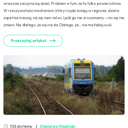
wreszcie zaczyna się dziać. Problem w tym, że to tylko powierzchnia.
W rzeczywistości mechanizm, który rządzi koleją w regionie, działa
zupełnie inaczej, niż się nam mówi. I jeśli go nie zrozumiemy – nic się nie
zmieni. Nie dlatego, że się nie da. Dlatego, że… nie ma takiej woli.
Przeczytaj artykuł
105 dni temu
Stanisław Stadnicki