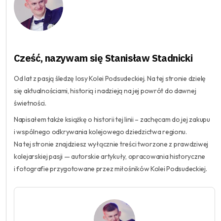
Cześć, nazywam się Stanisław Stadnicki
Od lat z pasją śledzę losy Kolei Podsudeckiej. Na tej stronie dzielę
się aktualnościami, historią i nadzieją na jej powrót do dawnej
świetności.
Napisałem także książkę o historii tej linii – zachęcam do jej zakupu
i wspólnego odkrywania kolejowego dziedzictwa regionu.
Na tej stronie znajdziesz wyłącznie treści tworzone z prawdziwej
kolejarskiej pasji — autorskie artykuły, opracowania historyczne
i fotografie przygotowane przez miłośników Kolei Podsudeckiej.