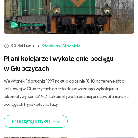
99 dni temu
Stanisław Stadnicki
Pijani kolejarze i wykolejenie pociągu
w Głubczycach
We wtorek, 16 grudnia 1997 roku, o godzinie 18:10 na terenie stacji
kolejowej w Głubczycach doszło do poważnego wykolejenia
lokomotywy serii SM42. Lokomotywa ta później pracowała m.in. na
pociągach Nysa-Głuchołazy.
Przeczytaj artykuł