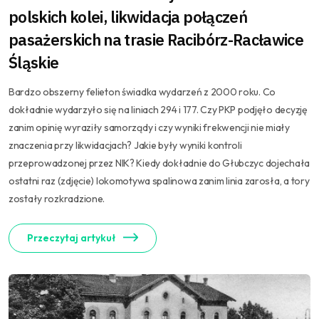
polskich kolei, likwidacja połączeń
pasażerskich na trasie Racibórz-Racławice
Śląskie
Bardzo obszerny felieton świadka wydarzeń z 2000 roku. Co
dokładnie wydarzyło się na liniach 294 i 177. Czy PKP podjęło decyzję
zanim opinię wyraziły samorządy i czy wyniki frekwencji nie miały
znaczenia przy likwidacjach? Jakie były wyniki kontroli
przeprowadzonej przez NIK? Kiedy dokładnie do Głubczyc dojechała
ostatni raz (zdjęcie) lokomotywa spalinowa zanim linia zarosła, a tory
zostały rozkradzione.
Przeczytaj artykuł