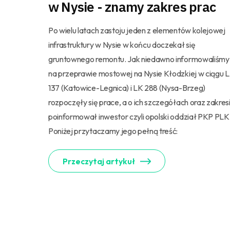
w Nysie - znamy zakres prac
Po wielu latach zastoju jeden z elementów kolejowej
infrastruktury w Nysie w końcu doczekał się
gruntownego remontu. Jak niedawno informowaliśmy
na przeprawie mostowej na Nysie Kłodzkiej w ciągu 
137 (Katowice-Legnica) i LK 288 (Nysa-Brzeg)
rozpoczęły się prace, a o ich szczegółach oraz zakres
poinformował inwestor czyli opolski oddział PKP PLK
Poniżej przytaczamy jego pełną treść:
Przeczytaj artykuł