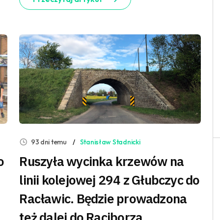
93 dni temu
Stanisław Stadnicki
o
Ruszyła wycinka krzewów na
linii kolejowej 294 z Głubczyc do
Racławic. Będzie prowadzona
też dalej do Raciborza