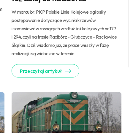
em
W marcu br. PKP Polskie Linie Kolejowe ogłosiły
postępowanie dotyczące wycinki krzewów
i samosiewów rosnących wzdłuż linii kolejowych nr 177
i 294, czyli na trasie Racibórz - Głubczyce - Racławice
Śląskie. Dziś wiadomo już, że prace weszły w fazę
realizacji i są widoczne w terenie.
Przeczytaj artykuł