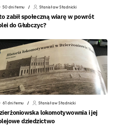
50 dni temu
Stanisław Stadnicki
to zabił społeczną wiarę w powrót
olei do Głubczyc?
61 dni temu
Stanisław Stadnicki
zierżoniowska lokomotywownia i jej
olejowe dziedzictwo