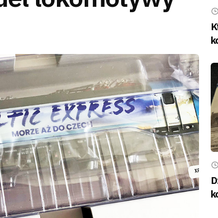
K
k
D
k