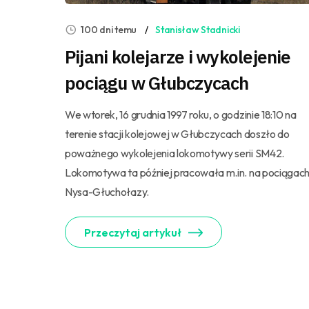
100 dni temu
Stanisław Stadnicki
Pijani kolejarze i wykolejenie
pociągu w Głubczycach
We wtorek, 16 grudnia 1997 roku, o godzinie 18:10 na
terenie stacji kolejowej w Głubczycach doszło do
poważnego wykolejenia lokomotywy serii SM42.
Lokomotywa ta później pracowała m.in. na pociągac
Nysa-Głuchołazy.
Przeczytaj artykuł