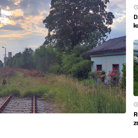
D
k
R
z