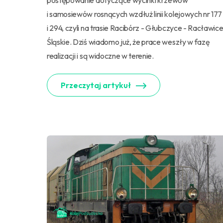
postępowanie dotyczące wycinki krzewów
i samosiewów rosnących wzdłuż linii kolejowych nr 177
i 294, czyli na trasie Racibórz - Głubczyce - Racławic
Śląskie. Dziś wiadomo już, że prace weszły w fazę
realizacji i są widoczne w terenie.
Przeczytaj artykuł