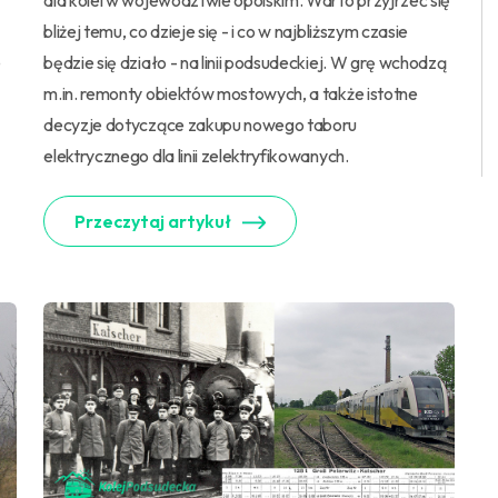
dla kolei w województwie opolskim. Warto przyjrzeć się
bliżej temu, co dzieje się - i co w najbliższym czasie
e
będzie się działo - na linii podsudeckiej. W grę wchodzą
m.in. remonty obiektów mostowych, a także istotne
decyzje dotyczące zakupu nowego taboru
elektrycznego dla linii zelektryfikowanych.
Przeczytaj artykuł