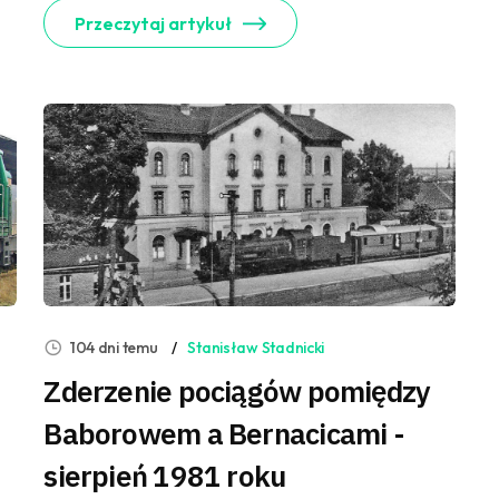
Przeczytaj artykuł
104 dni temu
Stanisław Stadnicki
Zderzenie pociągów pomiędzy
Baborowem a Bernacicami -
sierpień 1981 roku