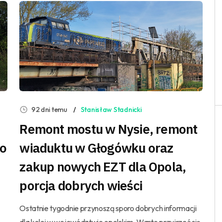
92 dni temu
Stanisław Stadnicki
Remont mostu w Nysie, remont
do
wiaduktu w Głogówku oraz
zakup nowych EZT dla Opola,
porcja dobrych wieści
Ostatnie tygodnie przynoszą sporo dobrych informacji