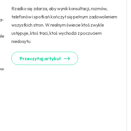
Rzadko się zdarza, aby wynik konsultacji, rozmów,
telefonów i spotkań kończył się pełnym zadowoleniem
a-
wszystkich stron. W realnym świecie ktoś zwykle
ustępuje, ktoś traci, ktoś wychodzi z poczuciem
ele
niedosytu.
Przeczytaj artykuł
tów