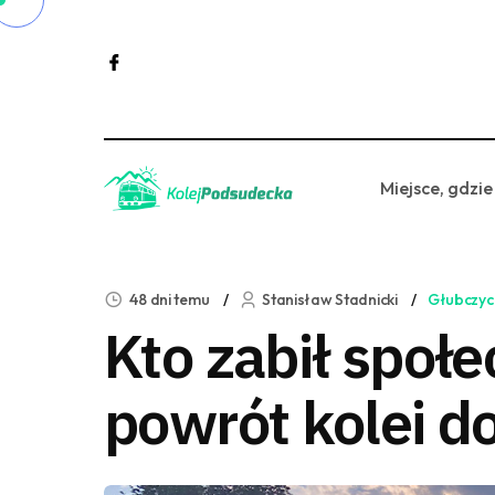
Miejsce, gdzie
48 dni temu
Stanisław Stadnicki
Głubczyc
Kto zabił społ
powrót kolei d