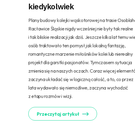
kiedykolwiek
Plany budowy kolejki wąskotorowej na trasie Osoblah
Racławice Śląskie nigdy wcześniej nie były tak realne
i tak bliskie realizacji jak dziś. Jeszcze kilka lat temu wi
osób traktowało ten pomysł jak lokalną fantazję,
romantyczne marzenie miłośników kolei lub nierealny
projekt dla garstki pasjonatów. Tymczasem sytuacja
zmienia się na naszych oczach. Coraz więcej elemen
zaczyna układać się w logiczną całość, a to, co przez
lata wydawało się niemożliwe, zaczyna wychodzić
z etapu rozmów i wizji.
Przeczytaj artykuł