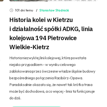
101 dni temu
Stanisław Stadnicki
Historia kolei w Kietrzu
i działalność spółki ADKG, linia
kolejowa 194 Pietrowice
Wielkie-Kietrz
Historia niezwykłej linii kolejowej, która powstała
h
niejako przypadkiem - w wyniku celowego
zablokowania przez ówczesne władze śląskie budowy
bezpośredniego połączenia Racibórz-Opawa.
Paradoksalnie okazało się, że nawet tak krótka trasa
może być dochodowa, a co więcej - linia ta funkcjonuje
do dziś.