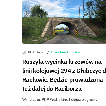
91 dni temu
Stanisław Stadnicki
Ruszyła wycinka krzewów na
linii kolejowej 294 z Głubczyc 
Racławic. Będzie prowadzona
też dalej do Raciborza
W marcu br. PKP Polskie Linie Kolejowe ogłosiły