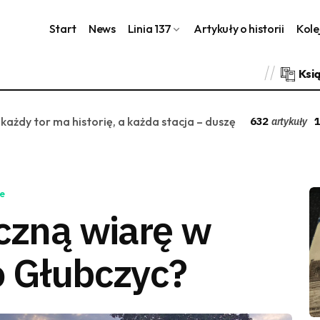
Start
News
Linia 137
Artykuły o historii
Kole
Ksi
 każdy tor ma historię, a każda stacja – duszę
632
1
artykuły
e
eczną wiarę w
o Głubczyc?