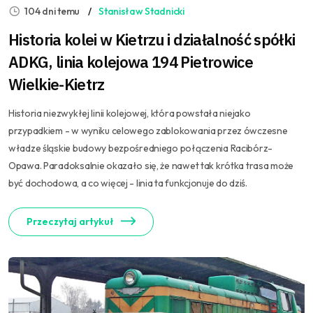
104 dni temu
Stanisław Stadnicki
Historia kolei w Kietrzu i działalność spółki
ADKG, linia kolejowa 194 Pietrowice
Wielkie-Kietrz
Historia niezwykłej linii kolejowej, która powstała niejako
przypadkiem - w wyniku celowego zablokowania przez ówczesne
władze śląskie budowy bezpośredniego połączenia Racibórz-
Opawa. Paradoksalnie okazało się, że nawet tak krótka trasa może
być dochodowa, a co więcej - linia ta funkcjonuje do dziś.
Przeczytaj artykuł