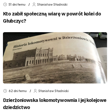
51 dni temu
Stanisław Stadnicki
Kto zabił społeczną wiarę w powrót kolei do
Głubczyc?
62 dni temu
Stanisław Stadnicki
Dzierżoniowska lokomotywownia i jej kolejowe
dziedzictwo