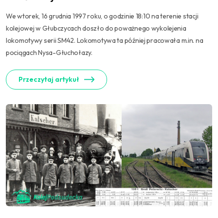
We wtorek, 16 grudnia 1997 roku, o godzinie 18:10 na terenie stacji
kolejowej w Głubczycach doszło do poważnego wykolejenia
lokomotywy serii SM42. Lokomotywa ta później pracowała m.in. na
pociągach Nysa-Głuchołazy.
Przeczytaj artykuł