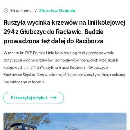
94 dni temu
Stanisław Stadnicki
Ruszyła wycinka krzewów na linii kolejowej
294 z Głubczyc do Racławic. Będzie
prowadzona też dalej do Raciborza
W marcu br. PKP Polskie Linie Kolejowe ogłosiły postępowanie
dotyczące wycinki krzewów i samosiewów rosnących wzdłuż linii
kolejowych nr 177 i 294, czyli na trasie Racibórz - Głubczyce -
Racławice Śląskie. Dziś wiadomo już, że prace weszły w fazę realizacji
i są widoczne w terenie.
Przeczytaj artykuł