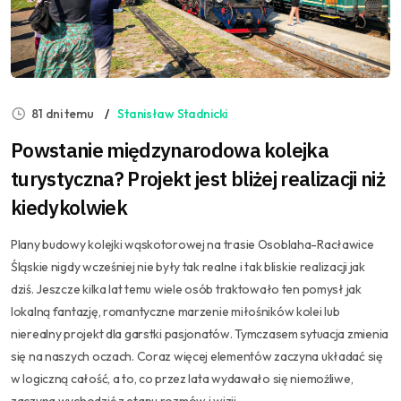
81 dni temu
Stanisław Stadnicki
Powstanie międzynarodowa kolejka
turystyczna? Projekt jest bliżej realizacji niż
kiedykolwiek
Plany budowy kolejki wąskotorowej na trasie Osoblaha-Racławice
Śląskie nigdy wcześniej nie były tak realne i tak bliskie realizacji jak
dziś. Jeszcze kilka lat temu wiele osób traktowało ten pomysł jak
lokalną fantazję, romantyczne marzenie miłośników kolei lub
nierealny projekt dla garstki pasjonatów. Tymczasem sytuacja zmienia
się na naszych oczach. Coraz więcej elementów zaczyna układać się
w logiczną całość, a to, co przez lata wydawało się niemożliwe,