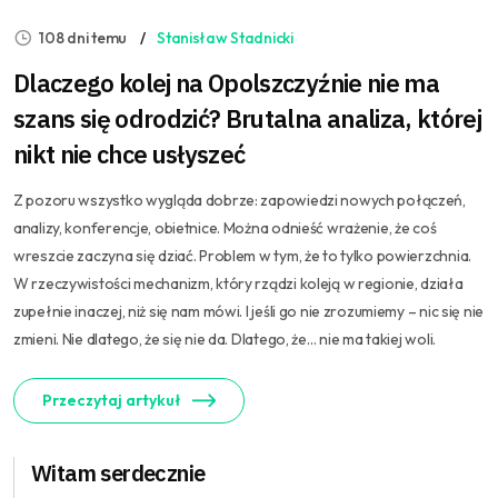
108 dni temu
Stanisław Stadnicki
Dlaczego kolej na Opolszczyźnie nie ma
szans się odrodzić? Brutalna analiza, której
nikt nie chce usłyszeć
Z pozoru wszystko wygląda dobrze: zapowiedzi nowych połączeń,
analizy, konferencje, obietnice. Można odnieść wrażenie, że coś
wreszcie zaczyna się dziać. Problem w tym, że to tylko powierzchnia.
W rzeczywistości mechanizm, który rządzi koleją w regionie, działa
zupełnie inaczej, niż się nam mówi. I jeśli go nie zrozumiemy – nic się nie
zmieni. Nie dlatego, że się nie da. Dlatego, że… nie ma takiej woli.
Przeczytaj artykuł
Witam serdecznie