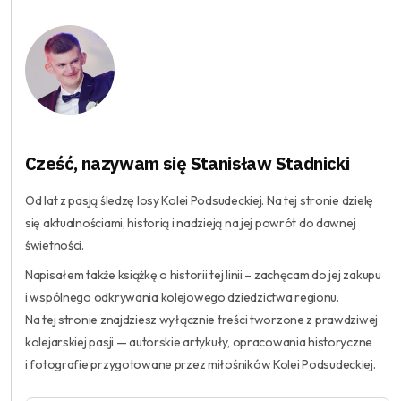
Cześć, nazywam się Stanisław Stadnicki
Od lat z pasją śledzę losy Kolei Podsudeckiej. Na tej stronie dzielę
się aktualnościami, historią i nadzieją na jej powrót do dawnej
świetności.
Napisałem także książkę o historii tej linii – zachęcam do jej zakupu
i wspólnego odkrywania kolejowego dziedzictwa regionu.
Na tej stronie znajdziesz wyłącznie treści tworzone z prawdziwej
kolejarskiej pasji — autorskie artykuły, opracowania historyczne
i fotografie przygotowane przez miłośników Kolei Podsudeckiej.