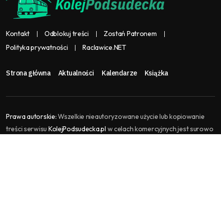
Kontakt
Odblokuj treści
Zostań Patronem
Polityka prywatności
Raclawice.NET
Strona główna
Aktualności
Kalendarze
Książka
Prawa autorskie:
Wszelkie nieautoryzowane użycie lub kopiowanie
treści serwisu
KolejPodsudecka.pl
w celach komercyjnych jest surowo
zabronione i stanowi naruszenie praw autorskich, które może
skutkować podjęciem kroków prawnych. KolejPodsudecka.pl jest
częścią serwisu
Raclawice.NET
, gromadzi i agreguje treści kolejowe.