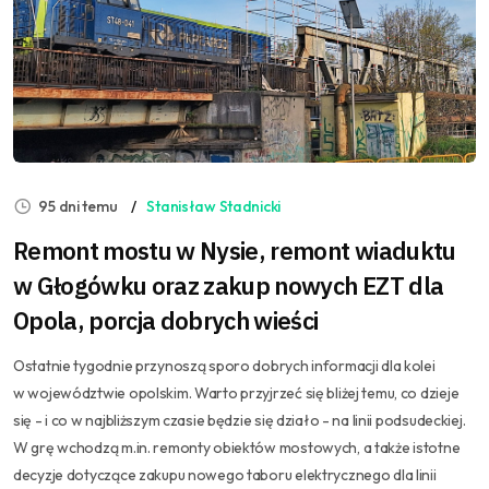
95 dni temu
Stanisław Stadnicki
Remont mostu w Nysie, remont wiaduktu
w Głogówku oraz zakup nowych EZT dla
Opola, porcja dobrych wieści
Ostatnie tygodnie przynoszą sporo dobrych informacji dla kolei
w województwie opolskim. Warto przyjrzeć się bliżej temu, co dzieje
się - i co w najbliższym czasie będzie się działo - na linii podsudeckiej.
W grę wchodzą m.in. remonty obiektów mostowych, a także istotne
decyzje dotyczące zakupu nowego taboru elektrycznego dla linii