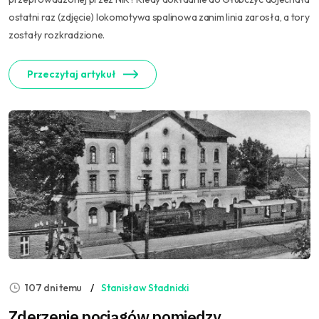
ostatni raz (zdjęcie) lokomotywa spalinowa zanim linia zarosła, a tory
zostały rozkradzione.
Przeczytaj artykuł
107 dni temu
Stanisław Stadnicki
Zderzenie pociągów pomiędzy