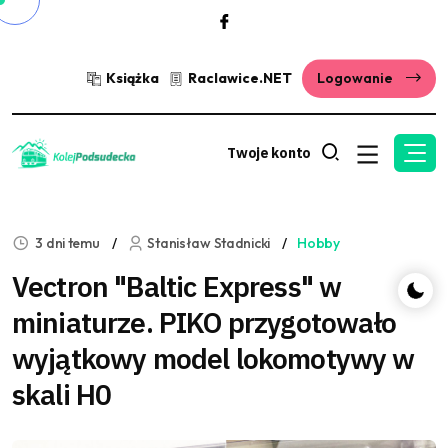
Książka
Raclawice.NET
Logowanie
Twoje konto
3 dni temu
Stanisław Stadnicki
Hobby
Vectron "Baltic Express" w
miniaturze. PIKO przygotowało
wyjątkowy model lokomotywy w
skali H0