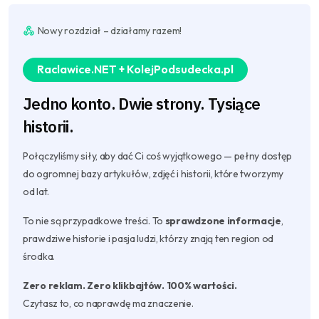
Nowy rozdział – działamy razem!
Raclawice.NET + KolejPodsudecka.pl
Jedno konto. Dwie strony. Tysiące
historii.
Połączyliśmy siły, aby dać Ci coś wyjątkowego — pełny dostęp
do ogromnej bazy artykułów, zdjęć i historii, które tworzymy
od lat.
To nie są przypadkowe treści. To
sprawdzone informacje
,
prawdziwe historie i pasja ludzi, którzy znają ten region od
środka.
Zero reklam. Zero klikbajtów. 100% wartości.
Czytasz to, co naprawdę ma znaczenie.