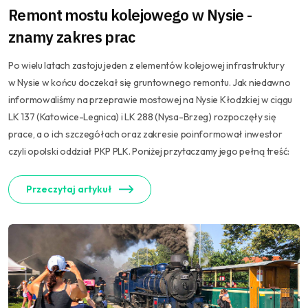
Remont mostu kolejowego w Nysie -
znamy zakres prac
Po wielu latach zastoju jeden z elementów kolejowej infrastruktury
w Nysie w końcu doczekał się gruntownego remontu. Jak niedawno
informowaliśmy na przeprawie mostowej na Nysie Kłodzkiej w ciągu
LK 137 (Katowice-Legnica) i LK 288 (Nysa-Brzeg) rozpoczęły się
prace, a o ich szczegółach oraz zakresie poinformował inwestor
czyli opolski oddział PKP PLK. Poniżej przytaczamy jego pełną treść:
Przeczytaj artykuł