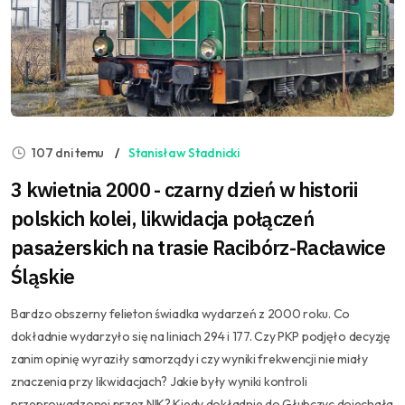
107 dni temu
Stanisław Stadnicki
3 kwietnia 2000 - czarny dzień w historii
polskich kolei, likwidacja połączeń
pasażerskich na trasie Racibórz-Racławice
Śląskie
Bardzo obszerny felieton świadka wydarzeń z 2000 roku. Co
dokładnie wydarzyło się na liniach 294 i 177. Czy PKP podjęło decyzję
zanim opinię wyraziły samorządy i czy wyniki frekwencji nie miały
znaczenia przy likwidacjach? Jakie były wyniki kontroli
przeprowadzonej przez NIK? Kiedy dokładnie do Głubczyc dojechała