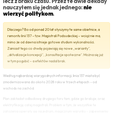
lecz z braku czasu. Przez te dwie dekady
nauczyłem się jednak jednego:
nie
wierzyć politykom
.
Dlaczego? Bo od ponad 20 lat słyszymy te same obietnice, a
remontu linii 137 – tzw. Magistrali Podsudeckiej – wciąż nie ma,
mimo że od dawna istnieje gotowe studium wykonalności.
Zamiast tego co chwilę pojawiają się nowe „warianty”,
„aktualizacje koncepcji”, „konsultacje społeczne”. Można się już
w tym pogubić – a efektów nadal brak.
Według najbardziej wiarygodnych informacji, linia 137 miała być
zmodernizowana do około 2028 roku w trzech etapach – od
wschodu na zachód:
Plan zakładał odbudowę drugiego toru tam, gdzie go brakuje, oraz
elektryfikację całej magistrali. Problem w tym, że wszystkie te
założenia opierały się na jednym, magicznym warunku – zapewnieniu