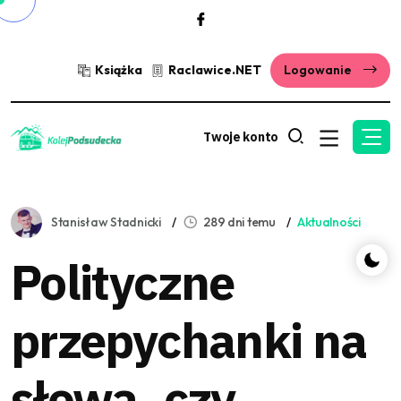
Książka
Raclawice.NET
Logowanie
Twoje konto
Stanisław Stadnicki
289 dni temu
Aktualności
Polityczne
przepychanki na
słowa, czy