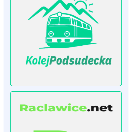
[KolejPodsudecka.pl]