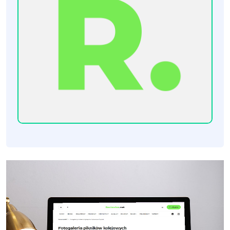
[Raclawice.NET]