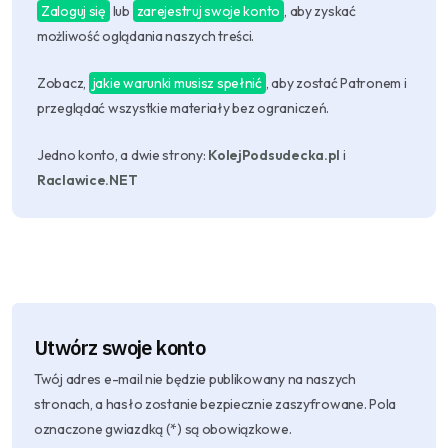
Zaloguj się
lub
zarejestruj swoje konto
, aby zyskać
możliwość oglądania naszych treści.
Zobacz,
jakie warunki musisz spełnić
, aby zostać Patronem i
przeglądać wszystkie materiały bez ograniczeń.
Jedno konto, a dwie strony:
KolejPodsudecka.pl
i
Raclawice.NET
Utwórz swoje konto
Twój adres e-mail nie będzie publikowany na naszych
stronach, a hasło zostanie bezpiecznie zaszyfrowane. Pola
oznaczone gwiazdką (*) są obowiązkowe.