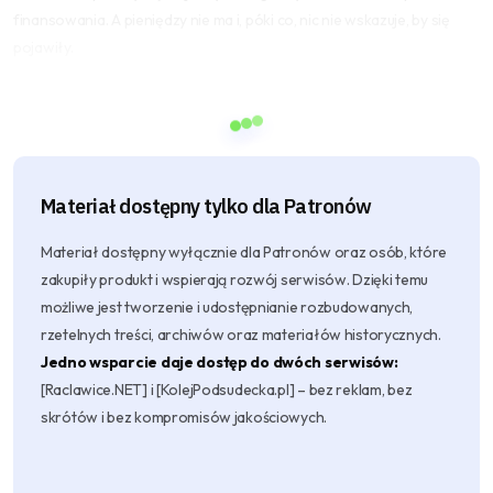
finansowania. A pieniędzy nie ma i, póki co, nic nie wskazuje, by się
pojawiły.
Materiał dostępny tylko dla
Patronów
Materiał dostępny wyłącznie dla Patronów oraz osób, które
zakupiły produkt i wspierają rozwój serwisów. Dzięki temu
możliwe jest tworzenie i udostępnianie rozbudowanych,
rzetelnych treści, archiwów oraz materiałów historycznych.
Jedno wsparcie daje dostęp do dwóch serwisów:
[Raclawice.NET] i [KolejPodsudecka.pl] – bez reklam, bez
skrótów i bez kompromisów jakościowych.