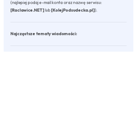
(najlepiej podaj e-mail konta oraz nazwę serwisu:
[Raclawice.NET]
lub
[KolejPodsudecka.pl]
).
Najczęstsze tematy wiadomości:
brak aktywnego dostępu mimo Patronite
aktywacja dostępu po zakupie produktu
problem z logowaniem / reset hasła
zmiana e-maila w koncie
Zobacz, jak odblokować pełny dostęp