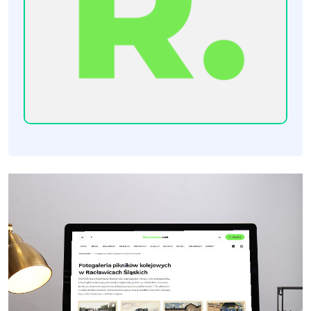
[Raclawice.NET]