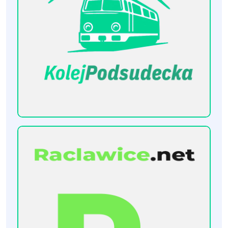
[KolejPodsudecka.pl]