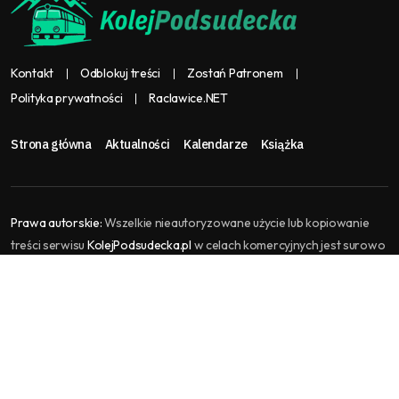
Kontakt
Odblokuj treści
Zostań Patronem
Polityka prywatności
Raclawice.NET
Strona główna
Aktualności
Kalendarze
Książka
Prawa autorskie:
Wszelkie nieautoryzowane użycie lub kopiowanie
treści serwisu
KolejPodsudecka.pl
w celach komercyjnych jest surowo
zabronione i stanowi naruszenie praw autorskich, które może
skutkować podjęciem kroków prawnych. KolejPodsudecka.pl jest
częścią serwisu
Raclawice.NET
, gromadzi i agreguje treści kolejowe.