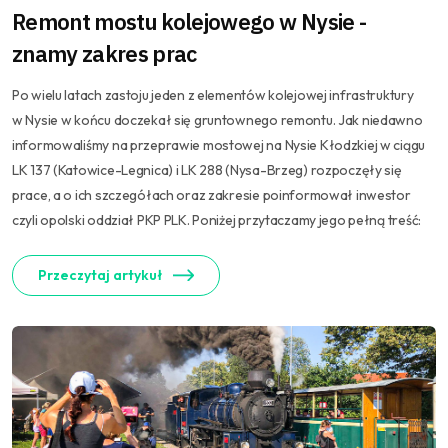
Remont mostu kolejowego w Nysie -
znamy zakres prac
Po wielu latach zastoju jeden z elementów kolejowej infrastruktury
w Nysie w końcu doczekał się gruntownego remontu. Jak niedawno
informowaliśmy na przeprawie mostowej na Nysie Kłodzkiej w ciągu
LK 137 (Katowice-Legnica) i LK 288 (Nysa-Brzeg) rozpoczęły się
prace, a o ich szczegółach oraz zakresie poinformował inwestor
czyli opolski oddział PKP PLK. Poniżej przytaczamy jego pełną treść:
Przeczytaj artykuł