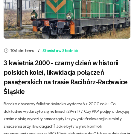
106 dni temu
Stanisław Stadnicki
3 kwietnia 2000 - czarny dzień w historii
polskich kolei, likwidacja połączeń
pasażerskich na trasie Racibórz-Racławice
Śląskie
Bardzo obszerny felieton świadka wydarzeń z 2000 roku. Co
dokładnie wydarzyło się na liniach 294 i 177. Czy PKP podjęło decyzję
zanim opinię wyraziły samorządy i czy wyniki frekwencji nie miały
znaczenia przy likwidacjach? Jakie były wyniki kontroli
przeprowadzonej przez NIK? Kiedy dokładnie do Głubczyc dojechała