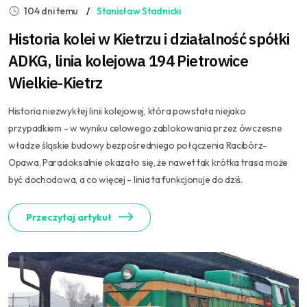
104 dni temu
Stanisław Stadnicki
Historia kolei w Kietrzu i działalność spółki
ADKG, linia kolejowa 194 Pietrowice
Wielkie-Kietrz
Historia niezwykłej linii kolejowej, która powstała niejako
przypadkiem - w wyniku celowego zablokowania przez ówczesne
władze śląskie budowy bezpośredniego połączenia Racibórz-
Opawa. Paradoksalnie okazało się, że nawet tak krótka trasa może
być dochodowa, a co więcej - linia ta funkcjonuje do dziś.
Przeczytaj artykuł