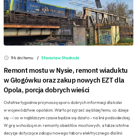
94 dni temu
Stanisław Stadnicki
Remont mostu w Nysie, remont wiaduktu
w Głogówku oraz zakup nowych EZT dla
Opola, porcja dobrych wieści
Ostatnie tygodnie przynoszą sporo dobrych informacji dla kolei
w województwie opolskim. Warto przyjrzeć się bliżej temu, co dzieje
się - i co w najbliższym czasie będzie się działo - na linii podsudeckiej.
W grę wchodzą m.in. remonty obiektów mostowych, a także istotne
decyzje dotyczące zakupu nowego taboru elektrycznego dla linii