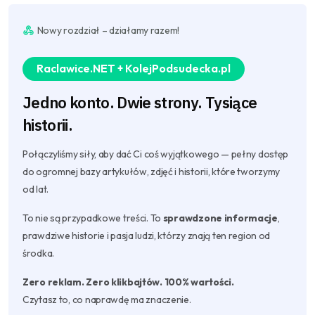
Nowy rozdział – działamy razem!
Raclawice.NET + KolejPodsudecka.pl
Jedno konto. Dwie strony. Tysiące
historii.
Połączyliśmy siły, aby dać Ci coś wyjątkowego — pełny dostęp
do ogromnej bazy artykułów, zdjęć i historii, które tworzymy
od lat.
To nie są przypadkowe treści. To
sprawdzone informacje
,
prawdziwe historie i pasja ludzi, którzy znają ten region od
środka.
Zero reklam. Zero klikbajtów. 100% wartości.
Czytasz to, co naprawdę ma znaczenie.