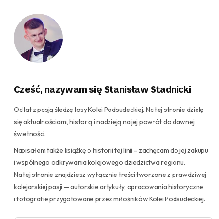
Cześć, nazywam się Stanisław Stadnicki
Od lat z pasją śledzę losy Kolei Podsudeckiej. Na tej stronie dzielę
się aktualnościami, historią i nadzieją na jej powrót do dawnej
świetności.
Napisałem także książkę o historii tej linii – zachęcam do jej zakupu
i wspólnego odkrywania kolejowego dziedzictwa regionu.
Na tej stronie znajdziesz wyłącznie treści tworzone z prawdziwej
kolejarskiej pasji — autorskie artykuły, opracowania historyczne
i fotografie przygotowane przez miłośników Kolei Podsudeckiej.