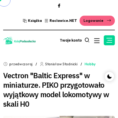
Książka
Raclawice.NET
Logowanie
Twoje konto
przedwczoraj
Stanisław Stadnicki
Hobby
Vectron "Baltic Express" w
miniaturze. PIKO przygotowało
wyjątkowy model lokomotywy w
skali H0