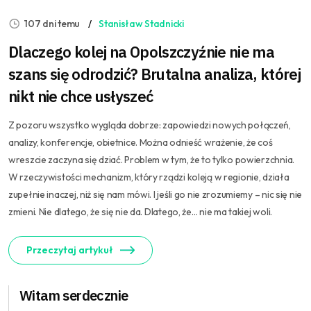
107 dni temu
Stanisław Stadnicki
Dlaczego kolej na Opolszczyźnie nie ma
szans się odrodzić? Brutalna analiza, której
nikt nie chce usłyszeć
Z pozoru wszystko wygląda dobrze: zapowiedzi nowych połączeń,
analizy, konferencje, obietnice. Można odnieść wrażenie, że coś
wreszcie zaczyna się dziać. Problem w tym, że to tylko powierzchnia.
W rzeczywistości mechanizm, który rządzi koleją w regionie, działa
zupełnie inaczej, niż się nam mówi. I jeśli go nie zrozumiemy – nic się nie
zmieni. Nie dlatego, że się nie da. Dlatego, że… nie ma takiej woli.
Przeczytaj artykuł
Witam serdecznie