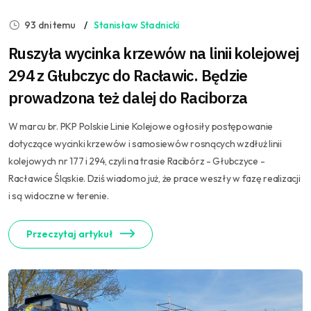
93 dni temu
Stanisław Stadnicki
Ruszyła wycinka krzewów na linii kolejowej
294 z Głubczyc do Racławic. Będzie
prowadzona też dalej do Raciborza
W marcu br. PKP Polskie Linie Kolejowe ogłosiły postępowanie
dotyczące wycinki krzewów i samosiewów rosnących wzdłuż linii
kolejowych nr 177 i 294, czyli na trasie Racibórz - Głubczyce -
Racławice Śląskie. Dziś wiadomo już, że prace weszły w fazę realizacji
i są widoczne w terenie.
Przeczytaj artykuł