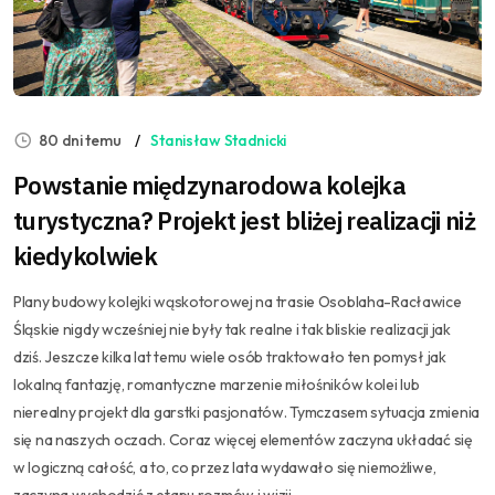
80 dni temu
Stanisław Stadnicki
Powstanie międzynarodowa kolejka
turystyczna? Projekt jest bliżej realizacji niż
kiedykolwiek
Plany budowy kolejki wąskotorowej na trasie Osoblaha-Racławice
Śląskie nigdy wcześniej nie były tak realne i tak bliskie realizacji jak
dziś. Jeszcze kilka lat temu wiele osób traktowało ten pomysł jak
lokalną fantazję, romantyczne marzenie miłośników kolei lub
nierealny projekt dla garstki pasjonatów. Tymczasem sytuacja zmienia
się na naszych oczach. Coraz więcej elementów zaczyna układać się
w logiczną całość, a to, co przez lata wydawało się niemożliwe,