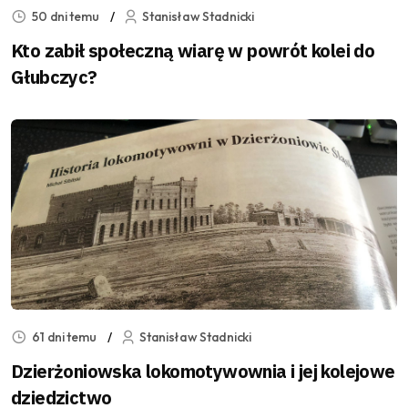
50 dni temu
Stanisław Stadnicki
Kto zabił społeczną wiarę w powrót kolei do
Głubczyc?
61 dni temu
Stanisław Stadnicki
Dzierżoniowska lokomotywownia i jej kolejowe
dziedzictwo