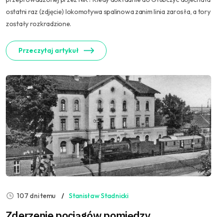
ostatni raz (zdjęcie) lokomotywa spalinowa zanim linia zarosła, a tory
zostały rozkradzione.
Przeczytaj artykuł
107 dni temu
Stanisław Stadnicki
Zderzenie pociągów pomiędzy