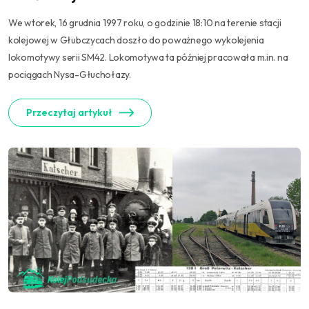
We wtorek, 16 grudnia 1997 roku, o godzinie 18:10 na terenie stacji
kolejowej w Głubczycach doszło do poważnego wykolejenia
lokomotywy serii SM42. Lokomotywa ta później pracowała m.in. na
pociągach Nysa-Głuchołazy.
Przeczytaj artykuł