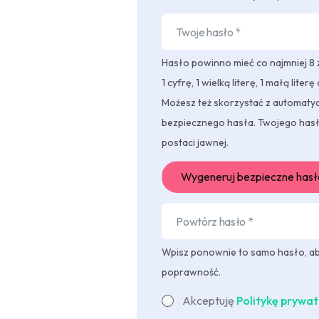
Hasło powinno mieć co najmniej 8
1 cyfrę, 1 wielką literę, 1 małą liter
Możesz też skorzystać z automat
bezpiecznego hasła. Twojego has
postaci jawnej.
Wygeneruj bezpieczne hasł
Wpisz ponownie to samo hasło, ab
poprawność.
Akceptuję
Politykę prywat