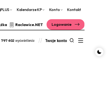
jPLUS
Kalendarze KP
Konto
Kontakt
Logowanie
ążka
Raclawice.NET
 797 402
Twoje konto
wyświetlenia