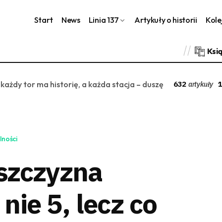
Start
News
Linia 137
Artykuły o historii
Kole
Ksi
 każdy tor ma historię, a każda stacja – duszę
632
1
artykuły
lności
szczyzna
nie 5, lecz co