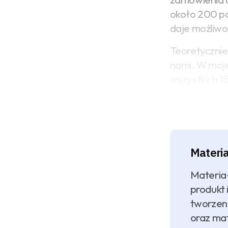
około 200 pa
daje możliwo
Teoretycznie
nami. W moje
wszystkich 1
Materia
Materiał
produkt 
tworzeni
oraz ma