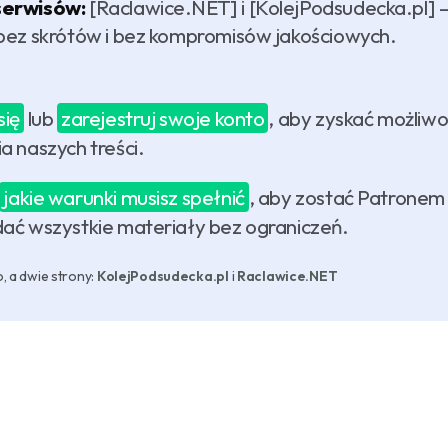
serwisów:
[Raclawice.NET] i [KolejPodsudecka.pl] 
bez skrótów i bez kompromisów jakościowych.
się
lub
zarejestruj swoje konto
, aby zyskać możliw
a naszych treści.
jakie warunki musisz spełnić
, aby zostać Patronem 
ać wszystkie materiały bez ograniczeń.
, a dwie strony:
KolejPodsudecka.pl
i
Raclawice.NET