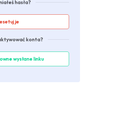
iałeś hasła?
esetuj je
 aktywować konta?
owne wysłane linku