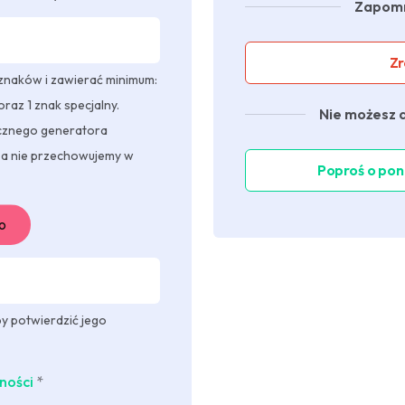
Zapomn
Zr
 znaków i zawierać minimum:
ę oraz 1 znak specjalny.
Nie możesz
ycznego generatora
ła nie przechowujemy w
Poproś o pon
o
y potwierdzić jego
ności
*