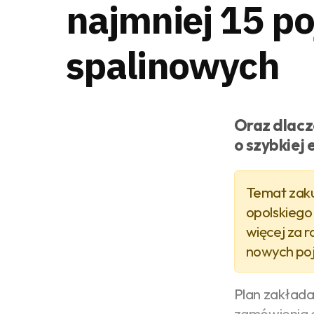
najmniej 15 p
spalinowych
Oraz dlacz
o szybkiej 
Temat zak
opolskiego
więcej za r
nowych po
Plan zakłada
zamówienia o