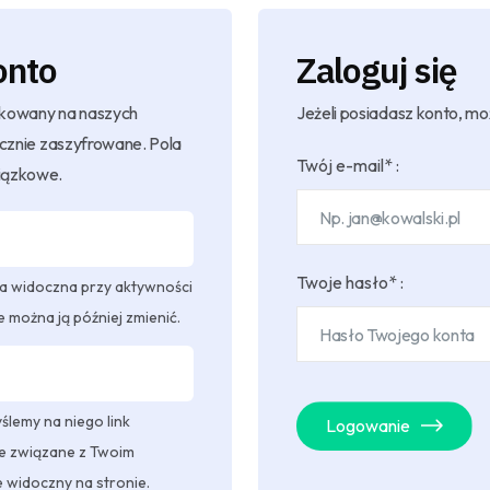
onto
Zaloguj się
likowany na naszych
Jeżeli posiadasz konto, mo
ecznie zaszyfrowane. Pola
Twój e-mail* :
iązkowe.
Twoje hasło* :
a widoczna przy aktywności
e można ją później zmienić.
lemy na niego link
Logowanie
e związane z Twoim
e widoczny na stronie.