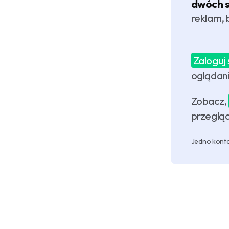
dwóch 
reklam, 
Zaloguj 
oglądani
Zobacz,
przegląd
Jedno konto