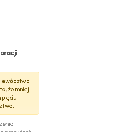
aracji
województwa
o, że mniej
 pięciu
dztwa.
zenia
go przewieźć