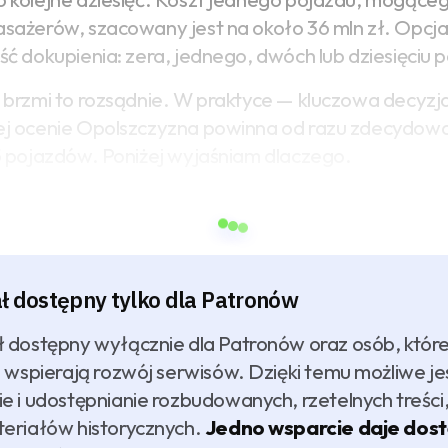
sażerów, szacowany jest na około 36 mln zł. Opc
ść dokupienia: zera, jednego, dwóch lub dziesięciu 
 brzmi to rozsądnie. W praktyce — kluczowa decyzj
j ocenie Opolszczyzna powinna od razu zdecydowa
5 pojazdów. Poniżej wyjaśniam dlaczego.
ł dostępny tylko dla
Patronów
 dostępny wyłącznie dla Patronów oraz osób, które
i wspierają rozwój serwisów. Dzięki temu możliwe je
e i udostępnianie rozbudowanych, rzetelnych treści
teriałów historycznych.
Jedno wsparcie daje dos