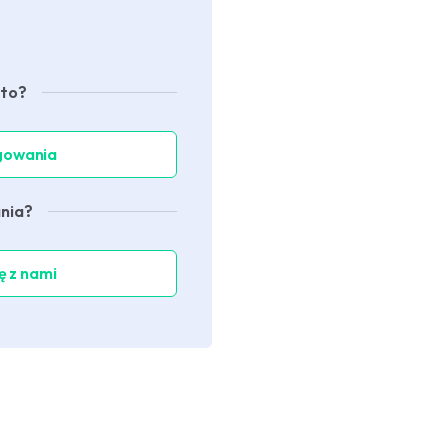
nto?
ogowania
nia?
ę z nami