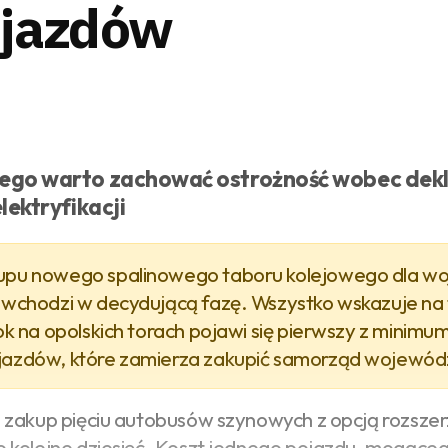
ojazdów
ego warto zachować ostrożność wobec dekl
elektryfikacji
upu nowego spalinowego taboru kolejowego dla 
 wchodzi w decydującą fazę. Wszystko wskazuje na t
ok na opolskich torach pojawi się pierwszy z minimum
jazdów, które zamierza zakupić samorząd wojewó
 zakup pięciu autobusów szynowych z opcją rozszer
 kolejne dziesięć. Koszt jednego pojazdu, mogące