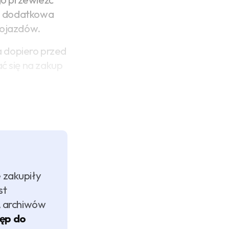
ja dodatkowa
pojazdów.
a dopiero przed
ć się na zakup
 zakupiły
st
, archiwów
tęp do