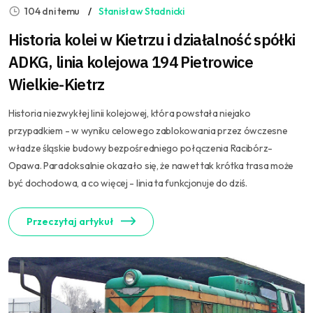
104 dni temu
Stanisław Stadnicki
Historia kolei w Kietrzu i działalność spółki
ADKG, linia kolejowa 194 Pietrowice
Wielkie-Kietrz
Historia niezwykłej linii kolejowej, która powstała niejako
przypadkiem - w wyniku celowego zablokowania przez ówczesne
władze śląskie budowy bezpośredniego połączenia Racibórz-
Opawa. Paradoksalnie okazało się, że nawet tak krótka trasa może
być dochodowa, a co więcej - linia ta funkcjonuje do dziś.
Przeczytaj artykuł