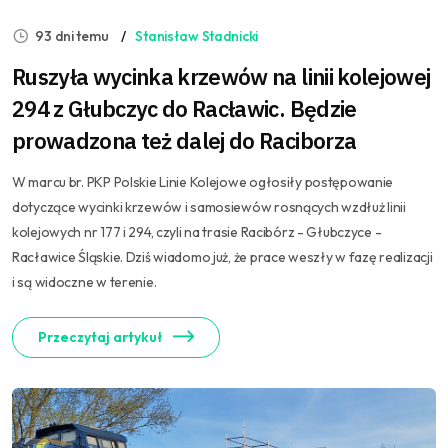
93 dni temu
Stanisław Stadnicki
Ruszyła wycinka krzewów na linii kolejowej
294 z Głubczyc do Racławic. Będzie
prowadzona też dalej do Raciborza
W marcu br. PKP Polskie Linie Kolejowe ogłosiły postępowanie
dotyczące wycinki krzewów i samosiewów rosnących wzdłuż linii
kolejowych nr 177 i 294, czyli na trasie Racibórz - Głubczyce -
Racławice Śląskie. Dziś wiadomo już, że prace weszły w fazę realizacji
i są widoczne w terenie.
Przeczytaj artykuł