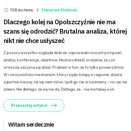
108 dni temu
Stanisław Stadnicki
Dlaczego kolej na Opolszczyźnie nie ma
szans się odrodzić? Brutalna analiza, której
nikt nie chce usłyszeć
Z pozoru wszystko wygląda dobrze: zapowiedzi nowych połączeń,
analizy, konferencje, obietnice. Można odnieść wrażenie, że coś
wreszcie zaczyna się dziać. Problem w tym, że to tylko powierzchnia.
W rzeczywistości mechanizm, który rządzi koleją w regionie, działa
zupełnie inaczej, niż się nam mówi. I jeśli go nie zrozumiemy – nic się nie
zmieni. Nie dlatego, że się nie da. Dlatego, że… nie ma takiej woli.
Przeczytaj artykuł
Witam serdecznie