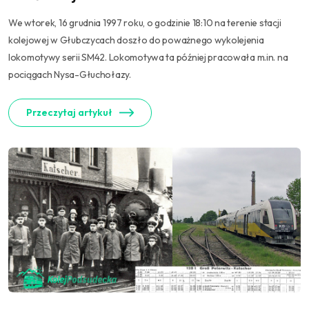
We wtorek, 16 grudnia 1997 roku, o godzinie 18:10 na terenie stacji
kolejowej w Głubczycach doszło do poważnego wykolejenia
lokomotywy serii SM42. Lokomotywa ta później pracowała m.in. na
pociągach Nysa-Głuchołazy.
Przeczytaj artykuł