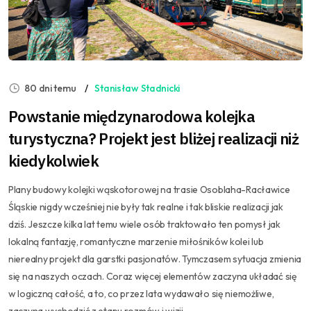
80 dni temu
Stanisław Stadnicki
Powstanie międzynarodowa kolejka
turystyczna? Projekt jest bliżej realizacji niż
kiedykolwiek
Plany budowy kolejki wąskotorowej na trasie Osoblaha-Racławice
Śląskie nigdy wcześniej nie były tak realne i tak bliskie realizacji jak
dziś. Jeszcze kilka lat temu wiele osób traktowało ten pomysł jak
lokalną fantazję, romantyczne marzenie miłośników kolei lub
nierealny projekt dla garstki pasjonatów. Tymczasem sytuacja zmienia
się na naszych oczach. Coraz więcej elementów zaczyna układać się
w logiczną całość, a to, co przez lata wydawało się niemożliwe,