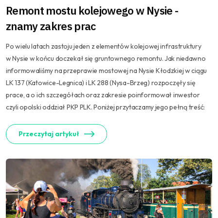
Remont mostu kolejowego w Nysie -
znamy zakres prac
Po wielu latach zastoju jeden z elementów kolejowej infrastruktury
w Nysie w końcu doczekał się gruntownego remontu. Jak niedawno
informowaliśmy na przeprawie mostowej na Nysie Kłodzkiej w ciągu
LK 137 (Katowice-Legnica) i LK 288 (Nysa-Brzeg) rozpoczęły się
prace, a o ich szczegółach oraz zakresie poinformował inwestor
czyli opolski oddział PKP PLK. Poniżej przytaczamy jego pełną treść:
Przeczytaj artykuł