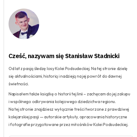
Cześć, nazywam się Stanisław Stadnicki
Od lat z pasją śledzę losy Kolei Podsudeckiej. Na tej stronie dzielę
się aktualnościami, historią i nadzieją na jej powrót do dawnej
świetności.
Napisałem także książkę o historii tej linii – zachęcam do jej zakupu
i wspólnego odkrywania kolejowego dziedzictwa regionu.
Na tej stronie znajdziesz wyłącznie treści tworzone z prawdziwej
kolejarskiej pasji — autorskie artykuły, opracowania historyczne
i fotografie przygotowane przez miłośników Kolei Podsudeckiej.