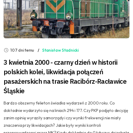
107 dni temu
Stanisław Stadnicki
3 kwietnia 2000 - czarny dzień w historii
polskich kolei, likwidacja połączeń
pasażerskich na trasie Racibórz-Racławice
Śląskie
Bardzo obszerny felieton świadka wydarzeń z 2000 roku. Co
dokładnie wydarzyło się na liniach 294 i 177. Czy PKP podjęło decyzję
zanim opinię wyraziły samorządy i czy wyniki frekwencji nie miały
znaczenia przy likwidacjach? Jakie były wyniki kontroli
przeprowadzonej przez NIK? Kiedy dokładnie do Głubczyc dojechała