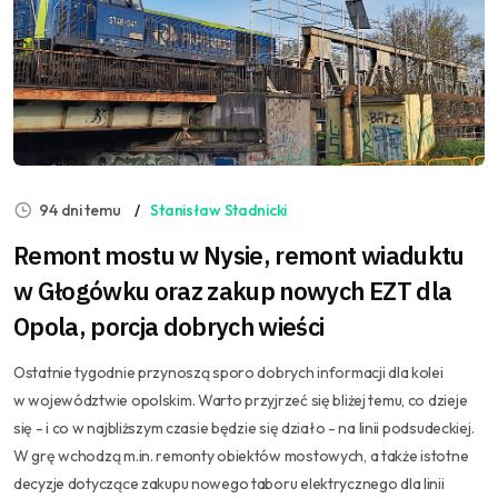
94 dni temu
Stanisław Stadnicki
Remont mostu w Nysie, remont wiaduktu
w Głogówku oraz zakup nowych EZT dla
Opola, porcja dobrych wieści
Ostatnie tygodnie przynoszą sporo dobrych informacji dla kolei
w województwie opolskim. Warto przyjrzeć się bliżej temu, co dzieje
się - i co w najbliższym czasie będzie się działo - na linii podsudeckiej.
W grę wchodzą m.in. remonty obiektów mostowych, a także istotne
decyzje dotyczące zakupu nowego taboru elektrycznego dla linii