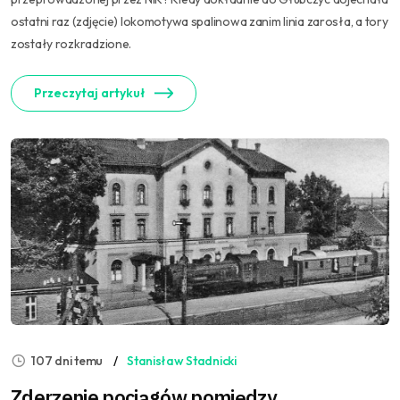
ostatni raz (zdjęcie) lokomotywa spalinowa zanim linia zarosła, a tory
zostały rozkradzione.
Przeczytaj artykuł
107 dni temu
Stanisław Stadnicki
Zderzenie pociągów pomiędzy