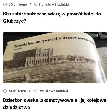
50 dni temu
Stanisław Stadnicki
Kto zabił społeczną wiarę w powrót kolei do
Głubczyc?
61 dni temu
Stanisław Stadnicki
Dzierżoniowska lokomotywownia i jej kolejowe
dziedzictwo