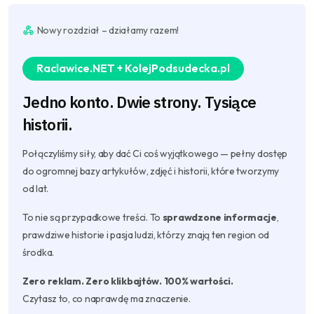
Nowy rozdział – działamy razem!
Raclawice.NET + KolejPodsudecka.pl
Jedno konto. Dwie strony. Tysiące
historii.
Połączyliśmy siły, aby dać Ci coś wyjątkowego — pełny dostęp
do ogromnej bazy artykułów, zdjęć i historii, które tworzymy
od lat.
To nie są przypadkowe treści. To
sprawdzone informacje
,
prawdziwe historie i pasja ludzi, którzy znają ten region od
środka.
Zero reklam. Zero klikbajtów. 100% wartości.
Czytasz to, co naprawdę ma znaczenie.