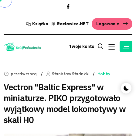
Książka
Raclawice.NET
Logowanie
Twoje konto
przedwczoraj
Stanisław Stadnicki
Hobby
Vectron "Baltic Express" w
miniaturze. PIKO przygotowało
wyjątkowy model lokomotywy w
skali H0