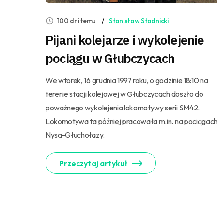
100 dni temu
Stanisław Stadnicki
Pijani kolejarze i wykolejenie
pociągu w Głubczycach
We wtorek, 16 grudnia 1997 roku, o godzinie 18:10 na
terenie stacji kolejowej w Głubczycach doszło do
poważnego wykolejenia lokomotywy serii SM42.
Lokomotywa ta później pracowała m.in. na pociągac
Nysa-Głuchołazy.
Przeczytaj artykuł