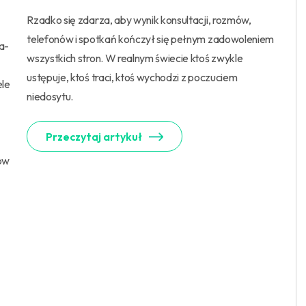
Rzadko się zdarza, aby wynik konsultacji, rozmów,
telefonów i spotkań kończył się pełnym zadowoleniem
a-
wszystkich stron. W realnym świecie ktoś zwykle
ustępuje, ktoś traci, ktoś wychodzi z poczuciem
ele
niedosytu.
Przeczytaj artykuł
tów