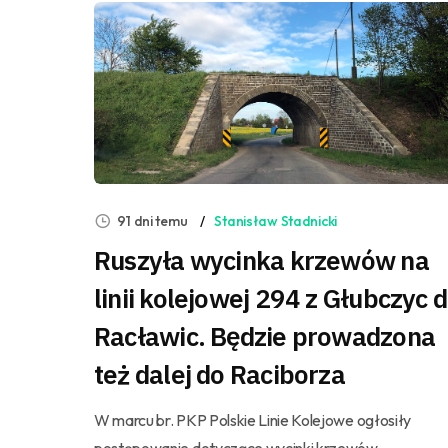
91 dni temu
Stanisław Stadnicki
Ruszyła wycinka krzewów na
linii kolejowej 294 z Głubczyc 
Racławic. Będzie prowadzona
też dalej do Raciborza
W marcu br. PKP Polskie Linie Kolejowe ogłosiły