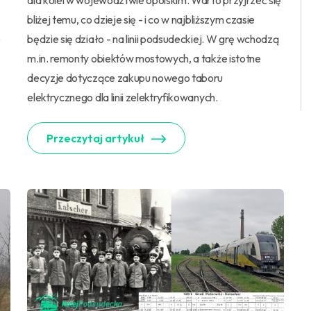
dla kolei w województwie opolskim. Warto przyjrzeć się
bliżej temu, co dzieje się - i co w najbliższym czasie
e
będzie się działo - na linii podsudeckiej. W grę wchodzą
m.in. remonty obiektów mostowych, a także istotne
decyzje dotyczące zakupu nowego taboru
elektrycznego dla linii zelektryfikowanych.
Przeczytaj artykuł