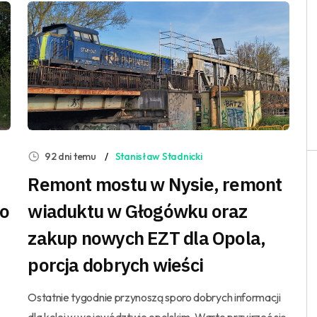
92 dni temu
Stanisław Stadnicki
Remont mostu w Nysie, remont
do
wiaduktu w Głogówku oraz
zakup nowych EZT dla Opola,
porcja dobrych wieści
Ostatnie tygodnie przynoszą sporo dobrych informacji