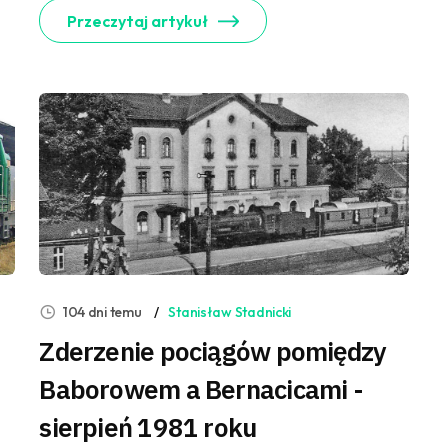
Przeczytaj artykuł
104 dni temu
Stanisław Stadnicki
Zderzenie pociągów pomiędzy
Baborowem a Bernacicami -
sierpień 1981 roku