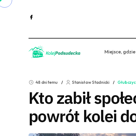
Miejsce, gdzie
48 dni temu
Stanisław Stadnicki
Głubczyc
Kto zabił społ
powrót kolei d