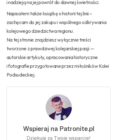
i nadzieją na jej powrót do dawnej świetności.
Napisałem także książkę o historii tej linii –
zachęcam do jej zakupu i wspólnego odkrywania
kolejowego dziedzictwa regionu.
Na tej stronie znajdziesz wyłącznie treści
tworzone z prawdziwej kolejarskiej pasji —
autorskie artykuły, opracowania historyczne
i fotografie przygotowane przez miłośników Kolei
Podsudeckiej.