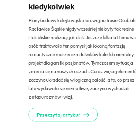
kiedykolwiek
Plany budowy kolejki wąskotorowej na trasie Osoblah
Racławice Śląskie nigdy wcześniej nie były tak realne
i tak bliskie realizacji jak dziś. Jeszcze kilka lat temu wi
osób traktowało ten pomysł jak lokalną fantazję,
romantyczne marzenie miłośników kolei lub nierealny
projekt dla garstki pasjonatów. Tymczasem sytuacja
zmienia się na naszych oczach. Coraz więcej elemen
zaczyna układać się w logiczną całość, a to, co przez
lata wydawało się niemożliwe, zaczyna wychodzić
z etapu rozmów i wizji.
Przeczytaj artykuł