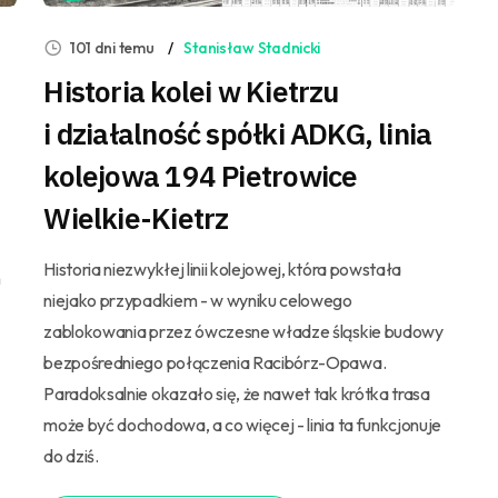
101 dni temu
Stanisław Stadnicki
Historia kolei w Kietrzu
i działalność spółki ADKG, linia
kolejowa 194 Pietrowice
Wielkie-Kietrz
Historia niezwykłej linii kolejowej, która powstała
h
niejako przypadkiem - w wyniku celowego
zablokowania przez ówczesne władze śląskie budowy
bezpośredniego połączenia Racibórz-Opawa.
Paradoksalnie okazało się, że nawet tak krótka trasa
może być dochodowa, a co więcej - linia ta funkcjonuje
do dziś.