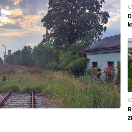
D
k
R
z