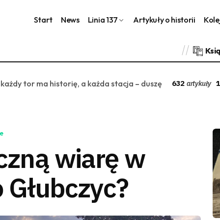
Start
News
Linia 137
Artykuły o historii
Kole
Ksi
 każdy tor ma historię, a każda stacja – duszę
632
1
artykuły
e
eczną wiarę w
o Głubczyc?