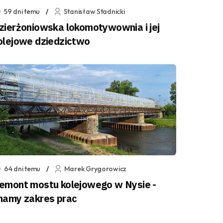
59 dni temu
Stanisław Stadnicki
zierżoniowska lokomotywownia i jej
olejowe dziedzictwo
64 dni temu
Marek Grygorowicz
emont mostu kolejowego w Nysie -
namy zakres prac