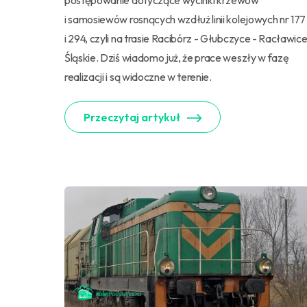
postępowanie dotyczące wycinki krzewów
i samosiewów rosnących wzdłuż linii kolejowych nr 177
i 294, czyli na trasie Racibórz - Głubczyce - Racławic
Śląskie. Dziś wiadomo już, że prace weszły w fazę
realizacji i są widoczne w terenie.
Przeczytaj artykuł