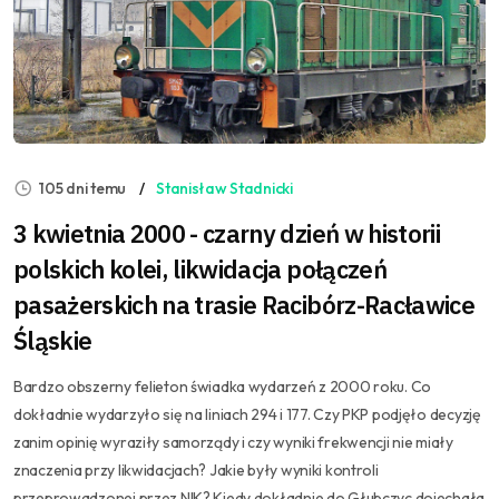
105 dni temu
Stanisław Stadnicki
3 kwietnia 2000 - czarny dzień w historii
polskich kolei, likwidacja połączeń
pasażerskich na trasie Racibórz-Racławice
Śląskie
Bardzo obszerny felieton świadka wydarzeń z 2000 roku. Co
dokładnie wydarzyło się na liniach 294 i 177. Czy PKP podjęło decyzję
zanim opinię wyraziły samorządy i czy wyniki frekwencji nie miały
znaczenia przy likwidacjach? Jakie były wyniki kontroli
przeprowadzonej przez NIK? Kiedy dokładnie do Głubczyc dojechała