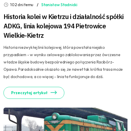
102 dni temu
Stanisław Stadnicki
Historia kolei w Kietrzu i działalność spółki
ADKG, linia kolejowa 194 Pietrowice
Wielkie-Kietrz
Historia niezwykłej linii kolejowej, która powstała niejako
przypadkiem - w wyniku celowego zablokowania przez ówczesne
władze śląskie budowy bezpośredniego połączenia Racibórz-
Opawa. Paradoksalnie okazało się, że nawet tak krótka trasa może
być dochodowa, a co więcej - linia ta funkcjonuje do dziś.
Przeczytaj artykuł