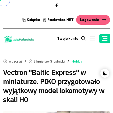
Książka
Raclawice.NET
Logowanie
Twoje konto
wczoraj
Stanisław Stadnicki
Hobby
Vectron "Baltic Express" w
miniaturze. PIKO przygotowało
wyjątkowy model lokomotywy w
skali H0