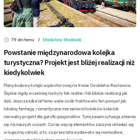
79 dni temu
Stanisław Stadnicki
Powstanie międzynarodowa kolejka
turystyczna? Projekt jest bliżej realizacji niż
kiedykolwiek
Plany budowy kolejki wąskotorowej na trasie Osoblaha-Racławice
Śląskie nigdy wcześniej nie były tak realne i tak bliskie realizacji jak
dziś. Jeszcze kilka lat temu wiele osób traktowało ten pomysł jak
lokalną fantazję, romantyczne marzenie miłośników kolei lub
nierealny projekt dla garstki pasjonatów. Tymczasem sytuacja zmienia
się na naszych oczach. Coraz więcej elementów zaczyna układać się
w logiczną całość, a to, co przez lata wydawało się niemożliwe,