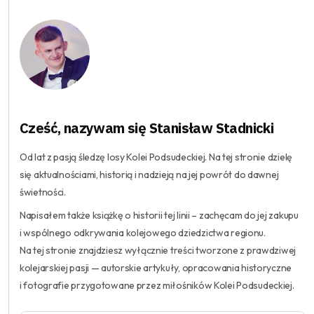
Cześć, nazywam się Stanisław Stadnicki
Od lat z pasją śledzę losy Kolei Podsudeckiej. Na tej stronie dzielę
się aktualnościami, historią i nadzieją na jej powrót do dawnej
świetności.
Napisałem także książkę o historii tej linii – zachęcam do jej zakupu
i wspólnego odkrywania kolejowego dziedzictwa regionu.
Na tej stronie znajdziesz wyłącznie treści tworzone z prawdziwej
kolejarskiej pasji — autorskie artykuły, opracowania historyczne
i fotografie przygotowane przez miłośników Kolei Podsudeckiej.