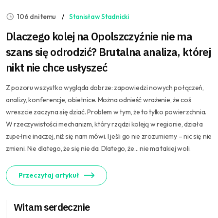
106 dni temu
Stanisław Stadnicki
Dlaczego kolej na Opolszczyźnie nie ma
szans się odrodzić? Brutalna analiza, której
nikt nie chce usłyszeć
Z pozoru wszystko wygląda dobrze: zapowiedzi nowych połączeń,
analizy, konferencje, obietnice. Można odnieść wrażenie, że coś
wreszcie zaczyna się dziać. Problem w tym, że to tylko powierzchnia.
W rzeczywistości mechanizm, który rządzi koleją w regionie, działa
zupełnie inaczej, niż się nam mówi. I jeśli go nie zrozumiemy – nic się nie
zmieni. Nie dlatego, że się nie da. Dlatego, że… nie ma takiej woli.
Przeczytaj artykuł
Witam serdecznie