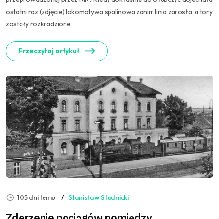
ostatni raz (zdjęcie) lokomotywa spalinowa zanim linia zarosła, a tory
zostały rozkradzione.
Przeczytaj artykuł
105 dni temu
Stanisław Stadnicki
Zderzenie pociągów pomiędzy