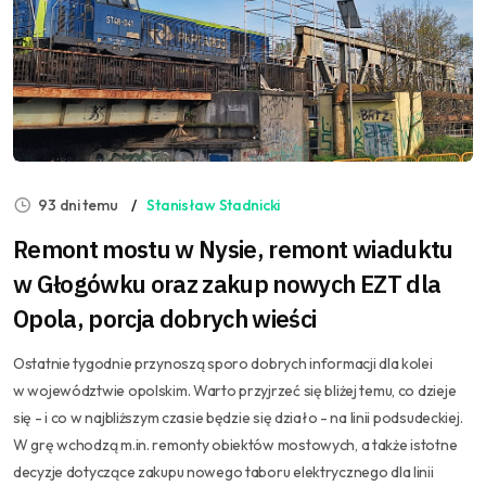
93 dni temu
Stanisław Stadnicki
Remont mostu w Nysie, remont wiaduktu
w Głogówku oraz zakup nowych EZT dla
Opola, porcja dobrych wieści
Ostatnie tygodnie przynoszą sporo dobrych informacji dla kolei
w województwie opolskim. Warto przyjrzeć się bliżej temu, co dzieje
się - i co w najbliższym czasie będzie się działo - na linii podsudeckiej.
W grę wchodzą m.in. remonty obiektów mostowych, a także istotne
decyzje dotyczące zakupu nowego taboru elektrycznego dla linii