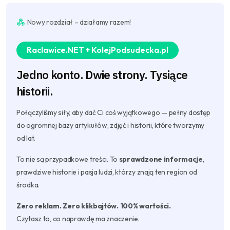
Nowy rozdział – działamy razem!
Raclawice.NET + KolejPodsudecka.pl
Jedno konto. Dwie strony. Tysiące
historii.
Połączyliśmy siły, aby dać Ci coś wyjątkowego — pełny dostęp
do ogromnej bazy artykułów, zdjęć i historii, które tworzymy
od lat.
To nie są przypadkowe treści. To
sprawdzone informacje
,
prawdziwe historie i pasja ludzi, którzy znają ten region od
środka.
Zero reklam. Zero klikbajtów. 100% wartości.
Czytasz to, co naprawdę ma znaczenie.