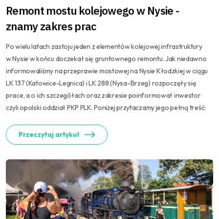
Remont mostu kolejowego w Nysie -
znamy zakres prac
Po wielu latach zastoju jeden z elementów kolejowej infrastruktury
w Nysie w końcu doczekał się gruntownego remontu. Jak niedawno
informowaliśmy na przeprawie mostowej na Nysie Kłodzkiej w ciągu
LK 137 (Katowice-Legnica) i LK 288 (Nysa-Brzeg) rozpoczęły się
prace, a o ich szczegółach oraz zakresie poinformował inwestor
czyli opolski oddział PKP PLK. Poniżej przytaczamy jego pełną treść:
Przeczytaj artykuł