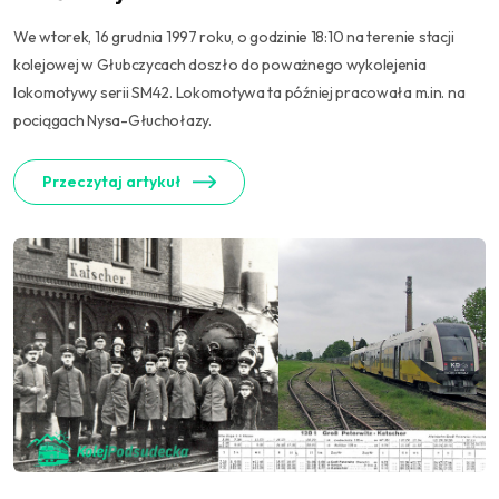
We wtorek, 16 grudnia 1997 roku, o godzinie 18:10 na terenie stacji
kolejowej w Głubczycach doszło do poważnego wykolejenia
lokomotywy serii SM42. Lokomotywa ta później pracowała m.in. na
pociągach Nysa-Głuchołazy.
Przeczytaj artykuł