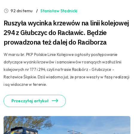
92 dni temu
Stanisław Stadnicki
Ruszyła wycinka krzewów na linii kolejowej
294 z Głubczyc do Racławic. Będzie
prowadzona też dalej do Raciborza
W marcu br. PKP Polskie Linie Kolejowe ogłosiły postępowanie
dotyczące wycinki krzewów i samosiewów rosnących wzdłuż linii
kolejowych nr 177 i 294, czyli na trasie Racibórz - Głubczyce -
Racławice Śląskie. Dziś wiadomo już, że prace weszły w fazę realizacji
i są widoczne w terenie.
Przeczytaj artykuł