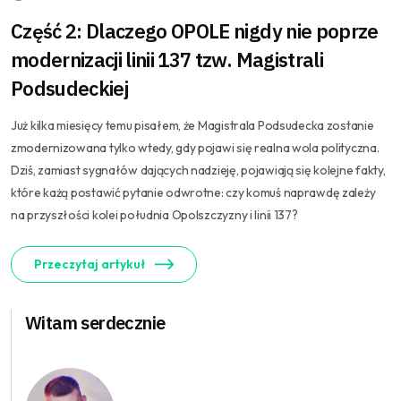
Część 2: Dlaczego OPOLE nigdy nie poprze
modernizacji linii 137 tzw. Magistrali
Podsudeckiej
Już kilka miesięcy temu pisałem, że Magistrala Podsudecka zostanie
zmodernizowana tylko wtedy, gdy pojawi się realna wola polityczna.
Dziś, zamiast sygnałów dających nadzieję, pojawiają się kolejne fakty,
które każą postawić pytanie odwrotne: czy komuś naprawdę zależy
na przyszłości kolei południa Opolszczyzny i linii 137?
Przeczytaj artykuł
Witam serdecznie