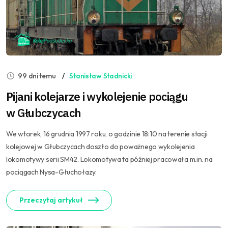
99 dni temu
Stanisław Stadnicki
Pijani kolejarze i wykolejenie pociągu
w Głubczycach
We wtorek, 16 grudnia 1997 roku, o godzinie 18:10 na terenie stacji
kolejowej w Głubczycach doszło do poważnego wykolejenia
lokomotywy serii SM42. Lokomotywa ta później pracowała m.in. na
pociągach Nysa-Głuchołazy.
Przeczytaj artykuł