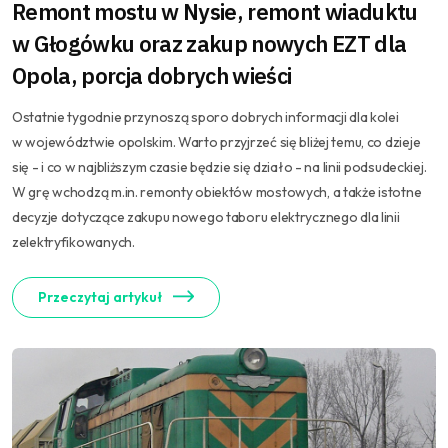
Remont mostu w Nysie, remont wiaduktu
w Głogówku oraz zakup nowych EZT dla
Opola, porcja dobrych wieści
Ostatnie tygodnie przynoszą sporo dobrych informacji dla kolei
w województwie opolskim. Warto przyjrzeć się bliżej temu, co dzieje
się - i co w najbliższym czasie będzie się działo - na linii podsudeckiej.
W grę wchodzą m.in. remonty obiektów mostowych, a także istotne
decyzje dotyczące zakupu nowego taboru elektrycznego dla linii
zelektryfikowanych.
Przeczytaj artykuł