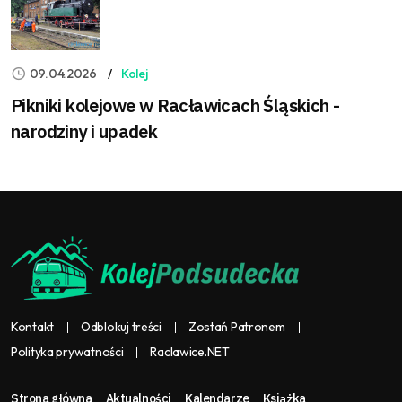
09.04.2026
Kolej
Pikniki kolejowe w Racławicach Śląskich -
narodziny i upadek
Kontakt
Odblokuj treści
Zostań Patronem
Polityka prywatności
Raclawice.NET
Strona główna
Aktualności
Kalendarze
Książka