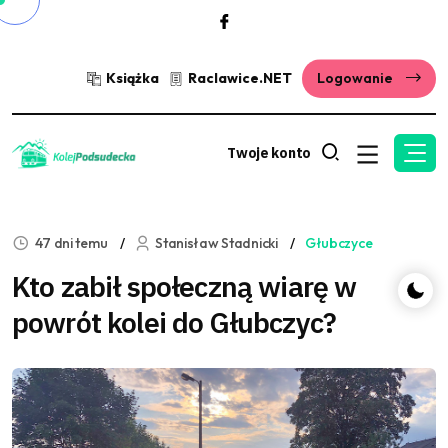
Książka
Raclawice.NET
Logowanie
Twoje konto
47 dni temu
Stanisław Stadnicki
Głubczyce
Kto zabił społeczną wiarę w
powrót kolei do Głubczyc?