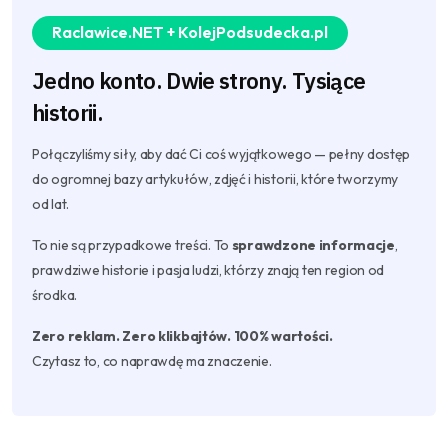
Raclawice.NET + KolejPodsudecka.pl
Jedno konto. Dwie strony. Tysiące
historii.
Połączyliśmy siły, aby dać Ci coś wyjątkowego — pełny dostęp
do ogromnej bazy artykułów, zdjęć i historii, które tworzymy
od lat.
To nie są przypadkowe treści. To
sprawdzone informacje
,
prawdziwe historie i pasja ludzi, którzy znają ten region od
środka.
Zero reklam. Zero klikbajtów. 100% wartości.
Czytasz to, co naprawdę ma znaczenie.