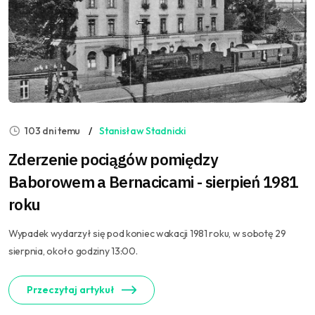
103 dni temu
Stanisław Stadnicki
Zderzenie pociągów pomiędzy
Baborowem a Bernacicami - sierpień 1981
roku
Wypadek wydarzył się pod koniec wakacji 1981 roku, w sobotę 29
sierpnia, około godziny 13:00.
Przeczytaj artykuł