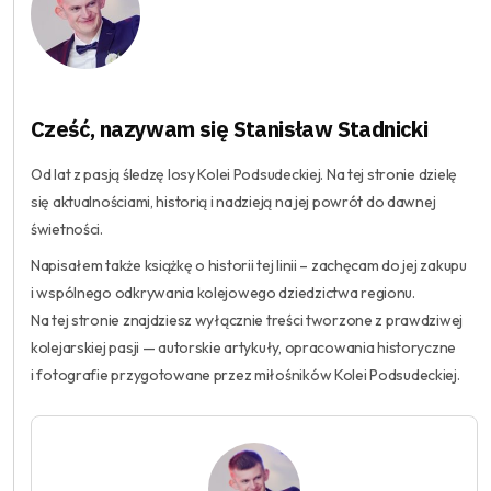
Cześć, nazywam się Stanisław Stadnicki
Od lat z pasją śledzę losy Kolei Podsudeckiej. Na tej stronie dzielę
się aktualnościami, historią i nadzieją na jej powrót do dawnej
świetności.
Napisałem także książkę o historii tej linii – zachęcam do jej zakupu
i wspólnego odkrywania kolejowego dziedzictwa regionu.
Na tej stronie znajdziesz wyłącznie treści tworzone z prawdziwej
kolejarskiej pasji — autorskie artykuły, opracowania historyczne
i fotografie przygotowane przez miłośników Kolei Podsudeckiej.