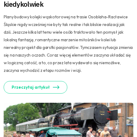
kiedykolwiek
Plany budowy kolejki wąskotorowej na trasie Osoblaha-Racławice
Śląskie nigdy wcześniej nie były tak realne i tak bliskie realizacji jak
dziś. Jeszcze kilka lat temu wiele osób traktowało ten pomysł jak
lokalną fantazję, romantyczne marzenie miłośników kolei lub
nierealny projekt dla garstki pasjonatów. Tymczasem sytuacja zmienia
się na naszych oczach. Coraz więcej elementów zaczyna układać się
w logiczną całość, a to, co przez lata wydawało się niemożliwe,
zaczyna wychodzić z etapu rozmów i wizji.
Przeczytaj artykuł