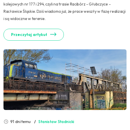
kolejowych nr 177 i 294, czyli na trasie Racibórz - Głubczyce -
Racławice Śląskie. Dziś wiadomo już, że prace weszły w fazę realizacji
i są widoczne w terenie.
Przeczytaj artykuł
91 dni temu
Stanisław Stadnicki