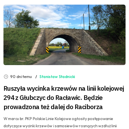
90 dni temu
Stanisław Stadnicki
Ruszyła wycinka krzewów na linii kolejowej
294 z Głubczyc do Racławic. Będzie
prowadzona też dalej do Raciborza
W marcu br. PKP Polskie Linie Kolejowe ogłosiły postępowanie
dotyczące wycinki krzewów i samosiewów rosnących wzdłuż linii