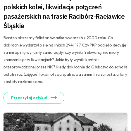
polskich kolei, likwidacja połączeń
pasażerskich na trasie Racibórz-Racławice
Śląskie
Bardzo obszerny felieton świadka wydarzeń z 2000 roku. Co
dokładnie wydarzyło się na liniach 294 i 177. Czy PKP podjęło decyzję
zanim opinię wyraziły samorządy i czy wyniki frekwencji nie miały
znaczenia przy likwidacjach? Jakie były wyniki kontroli
przeprowadzonej przez NIK? Kiedy dokładnie do Głubczyc dojechała
ostatni raz (zdjęcie) lokomotywa spalinowa zanim linia zarosła, a tory
zostały rozkradzione.
Przeczytaj artykuł