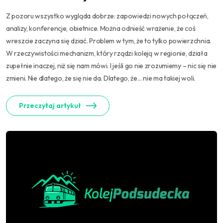
Z pozoru wszystko wygląda dobrze: zapowiedzi nowych połączeń,
analizy, konferencje, obietnice. Można odnieść wrażenie, że coś
wreszcie zaczyna się dziać. Problem w tym, że to tylko powierzchnia.
W rzeczywistości mechanizm, który rządzi koleją w regionie, działa
zupełnie inaczej, niż się nam mówi. I jeśli go nie zrozumiemy – nic się nie
zmieni. Nie dlatego, że się nie da. Dlatego, że… nie ma takiej woli.
Przeczytaj artykuł