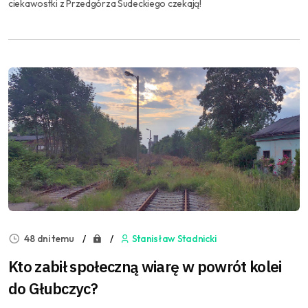
ciekawostki z Przedgórza Sudeckiego czekają!
48 dni temu
Stanisław Stadnicki
Kto zabił społeczną wiarę w powrót kolei
do Głubczyc?