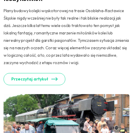
Plany budowy kolejki wąskotorowej na trasie Osoblaha-Racławice
Śląskie nigdy wcześniej nie były tak realne i tak bliskie realizacji jak
dziś. Jeszcze kilka lat temu wiele osób traktowało ten pomysł jak
lokalną fantazję, romantyczne marzenie miłośników kolei lub
nierealny projekt dla garstki pasjonatów. Tymczasem sytuacja zmienia
się na naszych oczach. Coraz więcej elementów zaczyna układać się
w logiczną całość, a to, co przez lata wydawało się niemożliwe,
zaczyna wychodzić z etapu rozmów i wizji.
Przeczytaj artykuł