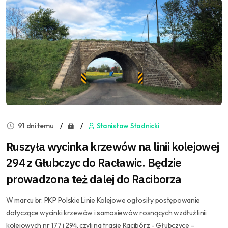
91 dni temu
Stanisław Stadnicki
Ruszyła wycinka krzewów na linii kolejowej
294 z Głubczyc do Racławic. Będzie
prowadzona też dalej do Raciborza
W marcu br. PKP Polskie Linie Kolejowe ogłosiły postępowanie
dotyczące wycinki krzewów i samosiewów rosnących wzdłuż linii
kolejowych nr 177 i 294, czyli na trasie Racibórz - Głubczyce -