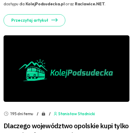
dostępu dla
KolejPodsudecka.pl
oraz
Raclawice.NET
.
Przeczytaj artykuł
195 dni temu
Stanisław Stadnicki
Dlaczego województwo opolskie kupi tylko