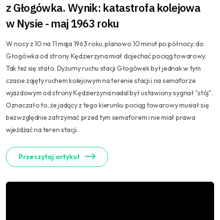
z Głogówka. Wynik: katastrofa kolejowa
w Nysie - maj 1963 roku
W nocy z 10 na 11 maja 1963 roku, planowo 10 minut po północy, do
Głogówka od strony Kędzierzyna miał dojechać pociąg towarowy.
Tak też się stało. Dyżurny ruchu stacji Głogówek był jednak w tym
czasie zajęty ruchem kolejowym na terenie stacji i na semaforze
wjazdowym od strony Kędzierzyna nadal był ustawiony sygnał "stój".
Oznaczało to, że jadący z tego kierunku pociąg towarowy musiał się
bezwzględnie zatrzymać przed tym semaforem i nie miał prawa
wjeżdżać na teren stacji.
Przeczytaj artykuł