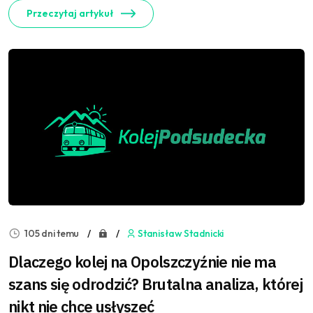
Przeczytaj artykuł
105 dni temu
Stanisław Stadnicki
Dlaczego kolej na Opolszczyźnie nie ma
szans się odrodzić? Brutalna analiza, której
nikt nie chce usłyszeć