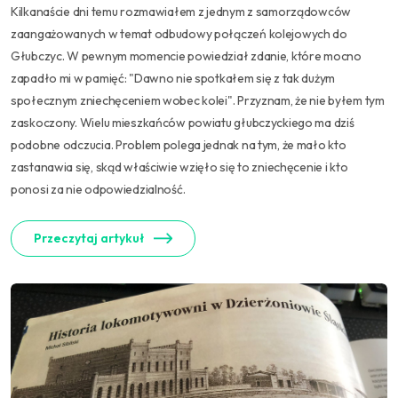
Kilkanaście dni temu rozmawiałem z jednym z samorządowców
zaangażowanych w temat odbudowy połączeń kolejowych do
Głubczyc. W pewnym momencie powiedział zdanie, które mocno
zapadło mi w pamięć: "Dawno nie spotkałem się z tak dużym
społecznym zniechęceniem wobec kolei". Przyznam, że nie byłem tym
zaskoczony. Wielu mieszkańców powiatu głubczyckiego ma dziś
podobne odczucia. Problem polega jednak na tym, że mało kto
zastanawia się, skąd właściwie wzięło się to zniechęcenie i kto
ponosi za nie odpowiedzialność.
Przeczytaj artykuł