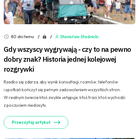
80 dni temu
Stanisław Stadnicki
Gdy wszyscy wygrywają - czy to na pewno
dobry znak? Historia jednej kolejowej
rozgrywki
Rzadko się zdarza, aby wynik konsultacji, rozmów, telefonów
i spotkań kończył się pełnym zadowoleniem wszystkich stron.
W realnym świecie ktoś zwykle ustępuje, ktoś traci, ktoś wychodzi
z poczuciem niedosytu.
Przeczytaj artykuł