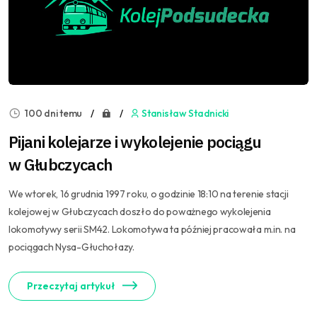
100 dni temu
Stanisław Stadnicki
Pijani kolejarze i wykolejenie pociągu
w Głubczycach
We wtorek, 16 grudnia 1997 roku, o godzinie 18:10 na terenie stacji
kolejowej w Głubczycach doszło do poważnego wykolejenia
lokomotywy serii SM42. Lokomotywa ta później pracowała m.in. na
pociągach Nysa-Głuchołazy.
Przeczytaj artykuł