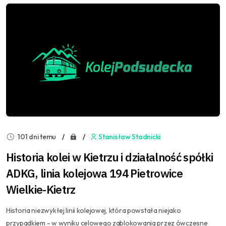
101 dni temu
Stanisław Stadnicki
Historia kolei w Kietrzu i działalność spółki
ADKG, linia kolejowa 194 Pietrowice
Wielkie-Kietrz
Historia niezwykłej linii kolejowej, która powstała niejako
przypadkiem - w wyniku celowego zablokowania przez ówczesne