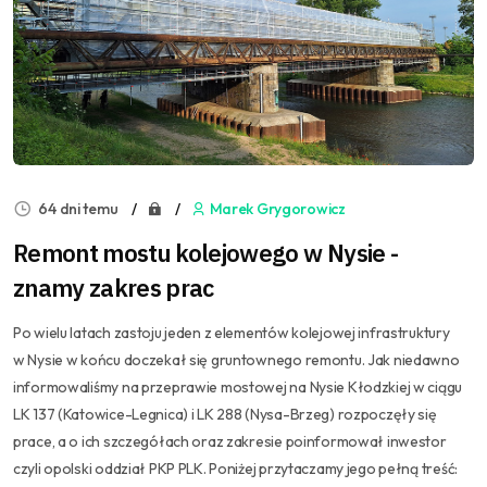
64 dni temu
Marek Grygorowicz
Remont mostu kolejowego w Nysie -
znamy zakres prac
Po wielu latach zastoju jeden z elementów kolejowej infrastruktury
w Nysie w końcu doczekał się gruntownego remontu. Jak niedawno
informowaliśmy na przeprawie mostowej na Nysie Kłodzkiej w ciągu
LK 137 (Katowice-Legnica) i LK 288 (Nysa-Brzeg) rozpoczęły się
prace, a o ich szczegółach oraz zakresie poinformował inwestor
czyli opolski oddział PKP PLK. Poniżej przytaczamy jego pełną treść: