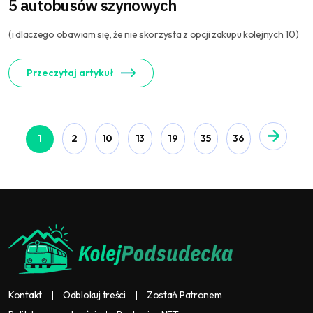
5 autobusów szynowych
(i dlaczego obawiam się, że nie skorzysta z opcji zakupu kolejnych 10)
Przeczytaj artykuł
1
2
10
13
19
35
36
Kontakt
Odblokuj treści
Zostań Patronem