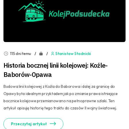
115 dni temu
Stanisław Stadnicki
Historia bocznej linii kolejowej: Koźle-
Baborów-Opawa
Budowa linii kolejowej z Koźla do Baborowa i dalej za granicę do
Opawy była idealnym przykładem jak po zmianie prawa istniejące
bocznice kolejowe przemianowano na pełnoprawne szlaki. Ten
artykuł opisuję historię tego traktu do czasów II wojny światowej.
Przeczytaj artykuł