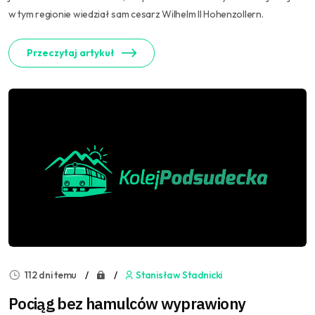
w tym regionie wiedział sam cesarz Wilhelm II Hohenzollern.
Przeczytaj artykuł
112 dni temu
Stanisław Stadnicki
Pociąg bez hamulców wyprawiony