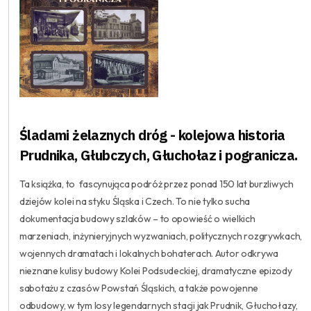
Śladami żelaznych dróg - kolejowa historia
Prudnika, Głubczych, Głuchołaz i pogranicza.
Ta książka, to fascynująca podróż przez ponad 150 lat burzliwych
dziejów kolei na styku Śląska i Czech. To nie tylko sucha
dokumentacja budowy szlaków – to opowieść o wielkich
marzeniach, inżynieryjnych wyzwaniach, politycznych rozgrywkach,
wojennych dramatach i lokalnych bohaterach. Autor odkrywa
nieznane kulisy budowy Kolei Podsudeckiej, dramatyczne epizody
sabotażu z czasów Powstań Śląskich, a także powojenne
odbudowy, w tym losy legendarnych stacji jak Prudnik, Głuchołazy,