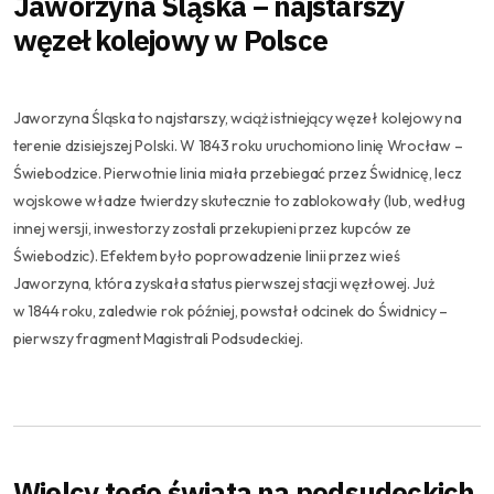
Jaworzyna Śląska – najstarszy
węzeł kolejowy w Polsce
Jaworzyna Śląska to najstarszy, wciąż istniejący węzeł kolejowy na
terenie dzisiejszej Polski. W 1843 roku uruchomiono linię Wrocław –
Świebodzice. Pierwotnie linia miała przebiegać przez Świdnicę, lecz
wojskowe władze twierdzy skutecznie to zablokowały (lub, według
innej wersji, inwestorzy zostali przekupieni przez kupców ze
Świebodzic). Efektem było poprowadzenie linii przez wieś
Jaworzyna, która zyskała status pierwszej stacji węzłowej. Już
w 1844 roku, zaledwie rok później, powstał odcinek do Świdnicy –
pierwszy fragment Magistrali Podsudeckiej.
Wielcy tego świata na podsudeckich