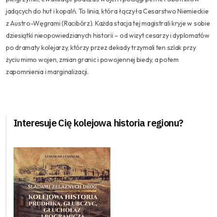
jadących do hut i kopalń. To linia, która łączyła Cesarstwo Niemieckie
z Austro-Węgrami (Racibórz). Każda stacja tej magistrali kryje w sobie
dziesiątki nieopowiedzianych historii – od wizyt cesarzy i dyplomatów
po dramaty kolejarzy, którzy przez dekady trzymali ten szlak przy
życiu mimo wojen, zmian granic i powojennej biedy, a potem
zapomnienia i marginalizacji.
Interesuje Cię kolejowa historia regionu?