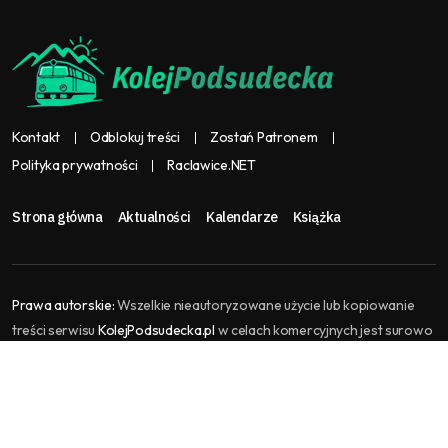
Kontakt
Odblokuj treści
Zostań Patronem
Polityka prywatności
Raclawice.NET
Strona główna
Aktualności
Kalendarze
Książka
Prawa autorskie:
Wszelkie nieautoryzowane użycie lub kopiowanie
treści serwisu
KolejPodsudecka.pl
w celach komercyjnych jest surowo
zabronione i stanowi naruszenie praw autorskich, które może
skutkować podjęciem kroków prawnych. KolejPodsudecka.pl jest
częścią serwisu
Raclawice.NET
, gromadzi i agreguje treści kolejowe.