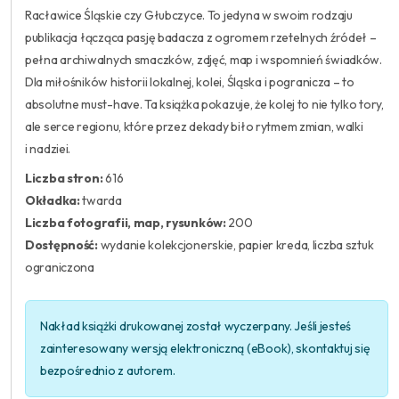
Racławice Śląskie czy Głubczyce. To jedyna w swoim rodzaju
publikacja łącząca pasję badacza z ogromem rzetelnych źródeł –
pełna archiwalnych smaczków, zdjęć, map i wspomnień świadków.
Dla miłośników historii lokalnej, kolei, Śląska i pogranicza – to
absolutne must-have. Ta książka pokazuje, że kolej to nie tylko tory,
ale serce regionu, które przez dekady biło rytmem zmian, walki
i nadziei.
Liczba stron:
616
Okładka:
twarda
Liczba fotografii, map, rysunków:
200
Dostępność:
wydanie kolekcjonerskie, papier kreda, liczba sztuk
ograniczona
Nakład książki drukowanej został wyczerpany. Jeśli jesteś
zainteresowany wersją elektroniczną (eBook), skontaktuj się
bezpośrednio z autorem.