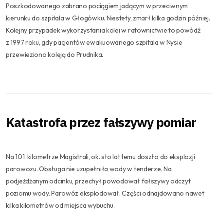
Poszkodowanego zabrano pociągiem jadącym w przeciwnym
kierunku do szpitala w Głogówku. Niestety, zmarł kilka godzin później.
Kolejny przypadek wykorzystania kolei w ratownictwie to powódź
z 1997 roku, gdy pacjentów ewakuowanego szpitala w Nysie
przewieziono koleją do Prudnika.
Katastrofa przez fałszywy pomiar
Na 101. kilometrze Magistrali, ok. sto lat temu doszło do eksplozji
parowozu. Obsługa nie uzupełniła wody w tenderze. Na
podjeżdżanym odcinku, przechył powodował fałszywy odczyt
poziomu wody. Parowóz eksplodował. Części odnajdowano nawet
kilka kilometrów od miejsca wybuchu.