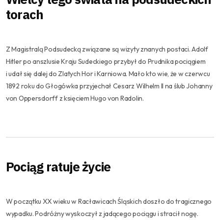
torach
Z Magistralą Podsudecką związane są wizyty znanych postaci. Adolf
Hitler po anszlusie Kraju Sudeckiego przybył do Prudnika pociągiem
i udał się dalej do Zlatych Hor i Karniowa. Mało kto wie, że w czerwcu
1892 roku do Głogówka przyjechał Cesarz Wilhelm II na ślub Johanny
von Oppersdorff z księciem Hugo von Radolin.
Pociąg ratuje życie
W początku XX wieku w Racławicach Śląskich doszło do tragicznego
wypadku. Podróżny wyskoczył z jadącego pociągu i stracił nogę.