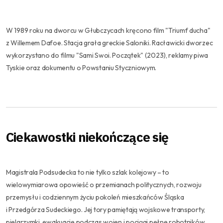
W 1989 roku na dworcu w Głubczycach kręcono film "Triumf ducha"
z Willemem Dafoe. Stacja grała greckie Saloniki. Racławicki dworzec
wykorzystano do filmu "Sami Swoi. Początek" (2023), reklamy piwa
Tyskie oraz dokumentu o Powstaniu Styczniowym.
Ciekawostki niekończące się
Magistrala Podsudecka to nie tylko szlak kolejowy – to
wielowymiarowa opowieść o przemianach politycznych, rozwoju
przemysłu i codziennym życiu pokoleń mieszkańców Śląska
i Przedgórza Sudeckiego. Jej tory pamiętają wojskowe transporty,
pielgrzymki, ewakuacje podczas wojen i pociągi pełne robotników