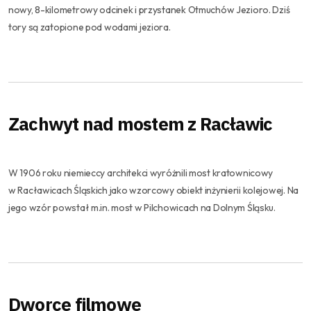
nowy, 8-kilometrowy odcinek i przystanek Otmuchów Jezioro. Dziś
tory są zatopione pod wodami jeziora.
Zachwyt nad mostem z Racławic
W 1906 roku niemieccy architekci wyróżnili most kratownicowy
w Racławicach Śląskich jako wzorcowy obiekt inżynierii kolejowej. Na
jego wzór powstał m.in. most w Pilchowicach na Dolnym Śląsku.
Dworce filmowe