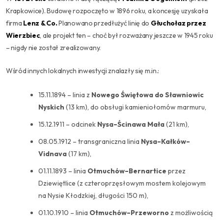
Krapkowice). Budowę rozpoczęto w 1896 roku, a koncesję uzyskała
firma
Lenz & Co.
Planowano przedłużyć linię do
Głuchołaz przez
Wierzbiec
, ale projekt ten – choć był rozważany jeszcze w 1945 roku
– nigdy nie został zrealizowany.
Wśród innych lokalnych inwestycji znalazły się m.in.:
15.11.1894 – linia z
Nowego Świętowa do Sławniowic
Nyskich
(13 km), do obsługi kamieniołomów marmuru,
15.12.1911 – odcinek
Nysa–Ścinawa Mała
(21 km),
08.05.1912 – transgraniczna linia
Nysa–Kałków–
Vidnava
(17 km),
01.11.1893 – linia
Otmuchów–Bernartice
przez
Dziewiętlice (z czteroprzęsłowym mostem kolejowym
na Nysie Kłodzkiej, długości 150 m),
01.10.1910 – linia
Otmuchów–Przeworno
z możliwością