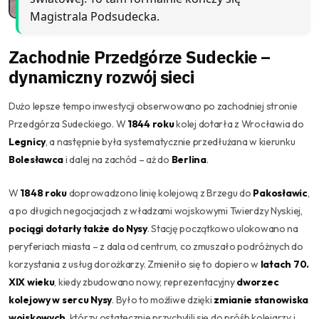
Magistrala Podsudecka.
Zachodnie Przedgórze Sudeckie –
dynamiczny rozwój sieci
Dużo lepsze tempo inwestycji obserwowano po zachodniej stronie
Przedgórza Sudeckiego. W
1844 roku
kolej dotarła z Wrocławia do
Legnicy
, a następnie była systematycznie przedłużana w kierunku
Bolesławca
i dalej na zachód – aż do
Berlina
.
W
1848 roku
doprowadzono linię kolejową z Brzegu do
Pakosławic
,
a po długich negocjacjach z władzami wojskowymi Twierdzy Nyskiej,
pociągi dotarły także do Nysy
. Stację początkowo ulokowano na
peryferiach miasta – z dala od centrum, co zmuszało podróżnych do
korzystania z usług dorożkarzy. Zmieniło się to dopiero w
latach 70.
XIX wieku
, kiedy zbudowano nowy, reprezentacyjny
dworzec
kolejowy w sercu Nysy
. Było to możliwe dzięki
zmianie stanowiska
wojskowych
, którzy ostatecznie przychylili się do próśb kolejarzy i