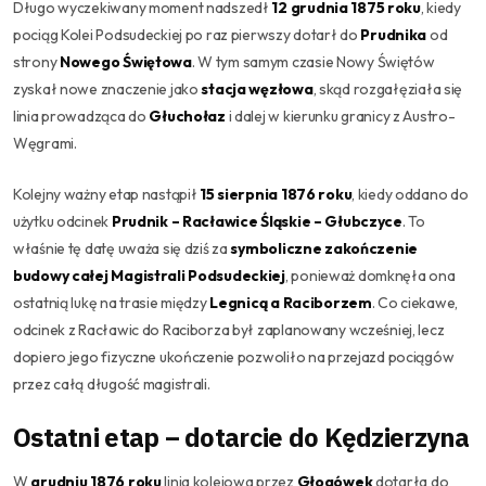
Długo wyczekiwany moment nadszedł
12 grudnia 1875 roku
, kiedy
pociąg Kolei Podsudeckiej po raz pierwszy dotarł do
Prudnika
od
strony
Nowego Świętowa
. W tym samym czasie Nowy Świętów
zyskał nowe znaczenie jako
stacja węzłowa
, skąd rozgałęziała się
linia prowadząca do
Głuchołaz
i dalej w kierunku granicy z Austro-
Węgrami.
Kolejny ważny etap nastąpił
15 sierpnia 1876 roku
, kiedy oddano do
użytku odcinek
Prudnik – Racławice Śląskie – Głubczyce
. To
właśnie tę datę uważa się dziś za
symboliczne zakończenie
budowy całej Magistrali Podsudeckiej
, ponieważ domknęła ona
ostatnią lukę na trasie między
Legnicą a Raciborzem
. Co ciekawe,
odcinek z Racławic do Raciborza był zaplanowany wcześniej, lecz
dopiero jego fizyczne ukończenie pozwoliło na przejazd pociągów
przez całą długość magistrali.
Ostatni etap – dotarcie do Kędzierzyna
W
grudniu 1876 roku
linia kolejowa przez
Głogówek
dotarła do