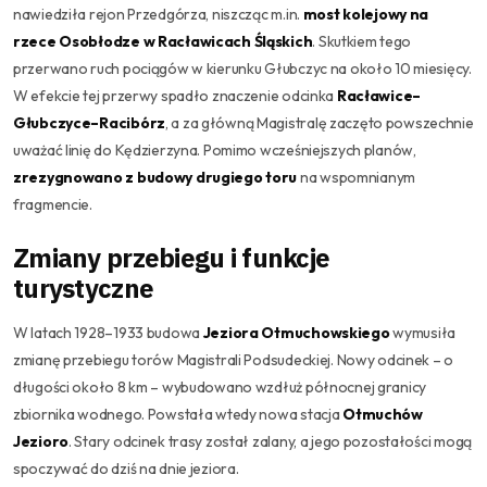
nawiedziła rejon Przedgórza, niszcząc m.in.
most kolejowy na
rzece Osobłodze w Racławicach Śląskich
. Skutkiem tego
przerwano ruch pociągów w kierunku Głubczyc na około 10 miesięcy.
W efekcie tej przerwy spadło znaczenie odcinka
Racławice–
Głubczyce–Racibórz
, a za główną Magistralę zaczęto powszechnie
uważać linię do Kędzierzyna. Pomimo wcześniejszych planów,
zrezygnowano z budowy drugiego toru
na wspomnianym
fragmencie.
Zmiany przebiegu i funkcje
turystyczne
W latach 1928–1933 budowa
Jeziora Otmuchowskiego
wymusiła
zmianę przebiegu torów Magistrali Podsudeckiej. Nowy odcinek – o
długości około 8 km – wybudowano wzdłuż północnej granicy
zbiornika wodnego. Powstała wtedy nowa stacja
Otmuchów
Jezioro
. Stary odcinek trasy został zalany, a jego pozostałości mogą
spoczywać do dziś na dnie jeziora.