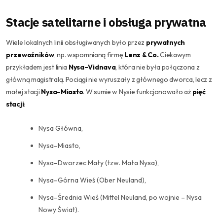
Stacje satelitarne i obsługa prywatna
Wiele lokalnych linii obsługiwanych było przez
prywatnych
przewoźników
, np. wspomnianą firmę
Lenz & Co.
Ciekawym
przykładem jest linia
Nysa–Vidnava
, która nie była połączona z
główną magistralą. Pociągi nie wyruszały z głównego dworca, lecz z
małej stacji
Nysa–Miasto
. W sumie w Nysie funkcjonowało aż
pięć
stacji
:
Nysa Główna,
Nysa–Miasto,
Nysa–Dworzec Mały (tzw. Mała Nysa),
Nysa–Górna Wieś (Ober Neuland),
Nysa–Średnia Wieś (Mittel Neuland, po wojnie – Nysa
Nowy Świat).