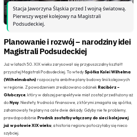
Stacja Jaworzyna Śląskia przed I wojną światową.
Pierwszy węzeł kolejowy na Magistrali
Podsudeckiej.
Planowanie i rozwój – narodziny idei
Magistrali Podsudeckiej
Już w latach 50. XIX wieku zarysował się przypuszczalny kształt
przyszłej Magistrali Podsudeckiej. To wtedy
Spółka Kolei Wilhelma
(Wilhelmsbahn)
rozpoczęła ambitne plany budowy linii kolejowych
w regionie. Z powodzeniem zrealizowano odcinek
Racibórz –
Głubczyce
, który w dalszej perspektywie miał zostać przedłużony aż
do
Nysy
. Niestety, trudności finansowe, z którymi zmagała się spółka,
zahamowały te plany na całe dwie dekady. Gdyby nie te problemy,
prawdopodobnie
Prudnik zostałby włączony do sieci kolejowej
już w połowie XIX wieku
, a historia regionu potoczyłaby się nieco
szybciej.