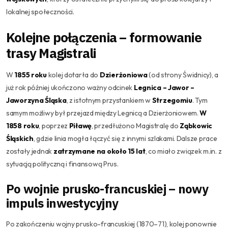
lokalnej społeczności.
Kolejne połączenia – formowanie
trasy Magistrali
W
1855 roku
kolej dotarła do
Dzierżoniowa
(od strony Świdnicy), a
już rok później ukończono ważny odcinek
Legnica – Jawor –
Jaworzyna Śląska
, z istotnym przystankiem w
Strzegomiu
. Tym
samym możliwy był przejazd między Legnicą a Dzierżoniowem.
W
1858 roku
, poprzez
Piławę
, przedłużono Magistralę do
Ząbkowic
Śląskich
, gdzie linia mogła łączyć się z innymi szlakami. Dalsze prace
zostały jednak
zatrzymane na około 15 lat
, co miało związek m.in. z
sytuacją polityczną i finansową Prus.
Po wojnie prusko-francuskiej – nowy
impuls inwestycyjny
Po zakończeniu wojny prusko-francuskiej (1870–71), kolej ponownie