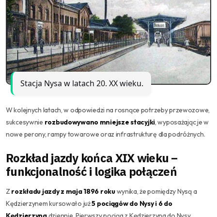
Stacja Nysa w latach 20. XX wieku.
W kolejnych latach, w odpowiedzi na rosnące potrzeby przewozowe,
sukcesywnie
rozbudowywano mniejsze stacyjki
, wyposażając je w
nowe perony, rampy towarowe oraz infrastrukturę dla podróżnych.
Rozkład jazdy końca XIX wieku –
funkcjonalność i logika połączeń
Z
rozkładu jazdy z maja 1896 roku
wynika, że pomiędzy Nysą a
Kędzierzynem kursowało już
5 pociągów do Nysy i 6 do
Kędzierzyna
dziennie. Pierwszy pociąg z Kędzierzyna do Nysy