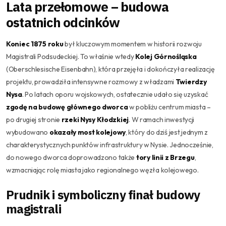
Lata przełomowe – budowa
ostatnich odcinków
Koniec 1875 roku
był kluczowym momentem w historii rozwoju
Magistrali Podsudeckiej. To właśnie wtedy
Kolej Górnośląska
(Oberschlesische Eisenbahn), która przejęła i dokończyła realizację
projektu, prowadziła intensywne rozmowy z władzami
Twierdzy
Nysa
. Po latach oporu wojskowych, ostatecznie udało się uzyskać
zgodę na budowę głównego dworca
w pobliżu centrum miasta –
po drugiej stronie
rzeki Nysy Kłodzkiej
. W ramach inwestycji
wybudowano
okazały most kolejowy
, który do dziś jest jednym z
charakterystycznych punktów infrastruktury w Nysie. Jednocześnie,
do nowego dworca doprowadzono także
tory linii z Brzegu
,
wzmacniając rolę miasta jako regionalnego węzła kolejowego.
Prudnik i symboliczny finał budowy
magistrali