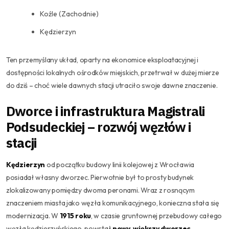
Koźle (Zachodnie)
Kędzierzyn
Ten przemyślany układ, oparty na ekonomice eksploatacyjnej i
dostępności lokalnych ośrodków miejskich, przetrwał w dużej mierze
do dziś – choć wiele dawnych stacji utraciło swoje dawne znaczenie.
Dworce i infrastruktura Magistrali
Podsudeckiej – rozwój węzłów i
stacji
Kędzierzyn
od początku budowy linii kolejowej z Wrocławia
posiadał własny dworzec. Pierwotnie był to prosty budynek
zlokalizowany pomiędzy dwoma peronami. Wraz z rosnącym
znaczeniem miasta jako węzła komunikacyjnego, konieczna stała się
modernizacja. W
1915 roku
, w czasie gruntownej przebudowy całego
węzła kędzierzyńskiego, powstał
nowy, większy dworzec