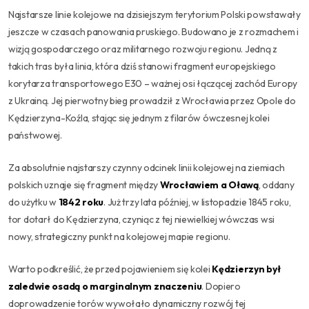
Najstarsze linie kolejowe na dzisiejszym terytorium Polski powstawały
jeszcze w czasach panowania pruskiego. Budowano je z rozmachem i
wizją gospodarczego oraz militarnego rozwoju regionu. Jedną z
takich tras była linia, która dziś stanowi fragment europejskiego
korytarza transportowego E30 – ważnej osi łączącej zachód Europy
z Ukrainą. Jej pierwotny bieg prowadził z Wrocławia przez Opole do
Kędzierzyna-Koźla, stając się jednym z filarów ówczesnej kolei
państwowej.
Za absolutnie najstarszy czynny odcinek linii kolejowej na ziemiach
polskich uznaje się fragment między
Wrocławiem a Oławą
, oddany
do użytku w
1842 roku
. Już trzy lata później, w listopadzie 1845 roku,
tor dotarł do Kędzierzyna, czyniąc z tej niewielkiej wówczas wsi
nowy, strategiczny punkt na kolejowej mapie regionu.
Warto podkreślić, że przed pojawieniem się kolei
Kędzierzyn był
zaledwie osadą o marginalnym znaczeniu
. Dopiero
doprowadzenie torów wywołało dynamiczny rozwój tej