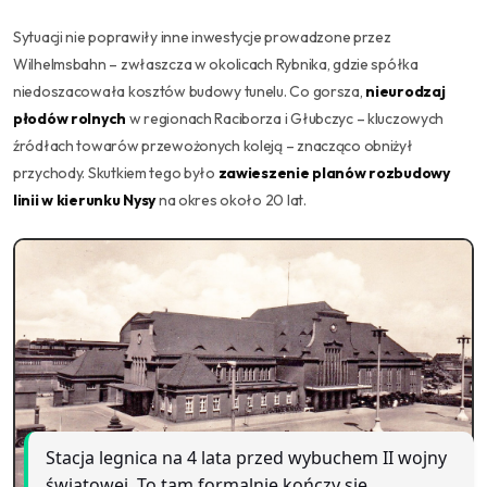
Sytuacji nie poprawiły inne inwestycje prowadzone przez
Wilhelmsbahn – zwłaszcza w okolicach Rybnika, gdzie spółka
niedoszacowała kosztów budowy tunelu. Co gorsza,
nieurodzaj
płodów rolnych
w regionach Raciborza i Głubczyc – kluczowych
źródłach towarów przewożonych koleją – znacząco obniżył
przychody. Skutkiem tego było
zawieszenie planów rozbudowy
linii w kierunku Nysy
na okres około 20 lat.
Stacja legnica na 4 lata przed wybuchem II wojny
światowej. To tam formalnie kończy się