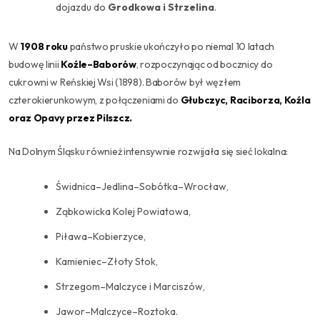
dojazdu do
Grodkowa i Strzelina
.
W
1908 roku
państwo pruskie ukończyło po niemal 10 latach
budowę linii
Koźle–Baborów
, rozpoczynając od bocznicy do
cukrowni w Reńskiej Wsi (1898). Baborów był węzłem
czterokierunkowym, z połączeniami do
Głubczyc, Raciborza, Koźla
oraz Opavy przez Pilszcz.
Na Dolnym Śląsku również intensywnie rozwijała się sieć lokalna:
Świdnica–Jedlina–Sobótka–Wrocław,
Ząbkowicka Kolej Powiatowa,
Piława–Kobierzyce,
Kamieniec–Złoty Stok,
Strzegom–Malczyce i Marciszów,
Jawor–Malczyce–Roztoka.