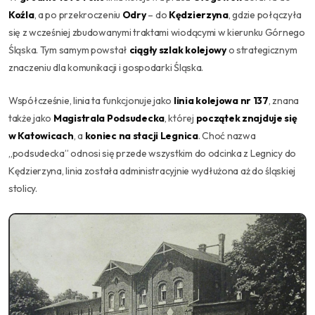
Koźla
, a po przekroczeniu
Odry
– do
Kędzierzyna
, gdzie połączyła
się z wcześniej zbudowanymi traktami wiodącymi w kierunku Górnego
Śląska. Tym samym powstał
ciągły szlak kolejowy
o strategicznym
znaczeniu dla komunikacji i gospodarki Śląska.
Współcześnie, linia ta funkcjonuje jako
linia kolejowa nr 137
, znana
także jako
Magistrala Podsudecka
, której
początek znajduje się
w Katowicach
, a
koniec na stacji Legnica
. Choć nazwa
„podsudecka” odnosi się przede wszystkim do odcinka z Legnicy do
Kędzierzyna, linia została administracyjnie wydłużona aż do śląskiej
stolicy.