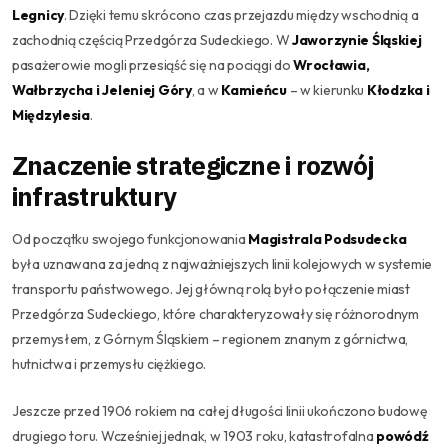
Legnicy
. Dzięki temu skrócono czas przejazdu między wschodnią a
zachodnią częścią Przedgórza Sudeckiego. W
Jaworzynie Śląskiej
pasażerowie mogli przesiąść się na pociągi do
Wrocławia,
Wałbrzycha i Jeleniej Góry
, a w
Kamieńcu
– w kierunku
Kłodzka i
Międzylesia
.
Znaczenie strategiczne i rozwój
infrastruktury
Od początku swojego funkcjonowania
Magistrala Podsudecka
była uznawana za jedną z najważniejszych linii kolejowych w systemie
transportu państwowego. Jej główną rolą było połączenie miast
Przedgórza Sudeckiego, które charakteryzowały się różnorodnym
przemysłem, z Górnym Śląskiem – regionem znanym z górnictwa,
hutnictwa i przemysłu ciężkiego.
Jeszcze przed 1906 rokiem na całej długości linii ukończono budowę
drugiego toru. Wcześniej jednak, w 1903 roku, katastrofalna
powódź