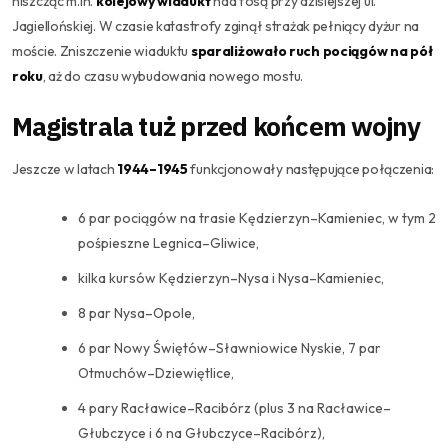
niszcząc m.in.
kolejowy wiadukt
nad fosą przy dzisiejszej ul.
Jagiellońskiej. W czasie katastrofy zginął strażak pełniący dyżur na
moście. Zniszczenie wiaduktu
sparaliżowało ruch pociągów na pół
roku
, aż do czasu wybudowania nowego mostu.
Magistrala tuż przed końcem wojny
Jeszcze w latach
1944–1945
funkcjonowały następujące połączenia:
6 par pociągów na trasie Kędzierzyn–Kamieniec, w tym 2
pośpieszne Legnica–Gliwice,
kilka kursów Kędzierzyn–Nysa i Nysa–Kamieniec,
8 par Nysa–Opole,
6 par Nowy Świętów–Sławniowice Nyskie, 7 par
Otmuchów–Dziewiętlice,
4 pary Racławice–Racibórz (plus 3 na Racławice–
Głubczyce i 6 na Głubczyce–Racibórz),