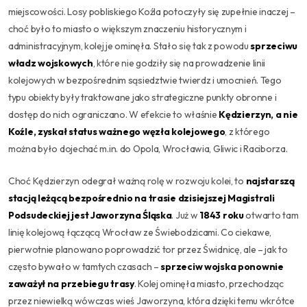
miejscowości. Losy pobliskiego Koźla potoczyły się zupełnie inaczej –
choć było to miasto o większym znaczeniu historycznym i
administracyjnym, kolej je ominęła. Stało się tak z powodu
sprzeciwu
władz wojskowych
, które nie godziły się na prowadzenie linii
kolejowych w bezpośrednim sąsiedztwie twierdz i umocnień. Tego
typu obiekty były traktowane jako strategiczne punkty obronne i
dostęp do nich ograniczano. W efekcie to właśnie
Kędzierzyn, a nie
Koźle, zyskał status ważnego węzła kolejowego
, z którego
można było dojechać m.in. do Opola, Wrocławia, Gliwic i Raciborza.
Choć Kędzierzyn odegrał ważną rolę w rozwoju kolei, to
najstarszą
stacją leżącą bezpośrednio na trasie dzisiejszej Magistrali
Podsudeckiej jest Jaworzyna Śląska
. Już w
1843 roku
otwarto tam
linię kolejową łączącą Wrocław ze Świebodzicami. Co ciekawe,
pierwotnie planowano poprowadzić tor przez Świdnicę, ale – jak to
często bywało w tamtych czasach –
sprzeciw wojska ponownie
zaważył na przebiegu trasy
. Kolej ominęła miasto, przechodząc
przez niewielką wówczas wieś Jaworzyna, która dzięki temu wkrótce