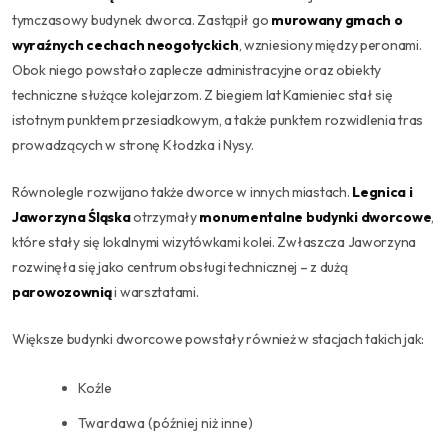
tymczasowy budynek dworca. Zastąpił go
murowany gmach o
wyraźnych cechach neogotyckich
, wzniesiony między peronami.
Obok niego powstało zaplecze administracyjne oraz obiekty
techniczne służące kolejarzom. Z biegiem lat Kamieniec stał się
istotnym punktem przesiadkowym, a także punktem rozwidlenia tras
prowadzących w stronę Kłodzka i Nysy.
Równolegle rozwijano także dworce w innych miastach.
Legnica i
Jaworzyna Śląska
otrzymały
monumentalne budynki dworcowe
,
które stały się lokalnymi wizytówkami kolei. Zwłaszcza Jaworzyna
rozwinęła się jako centrum obsługi technicznej – z dużą
parowozownią
i warsztatami.
Większe budynki dworcowe powstały również w stacjach takich jak:
Koźle
Twardawa (później niż inne)