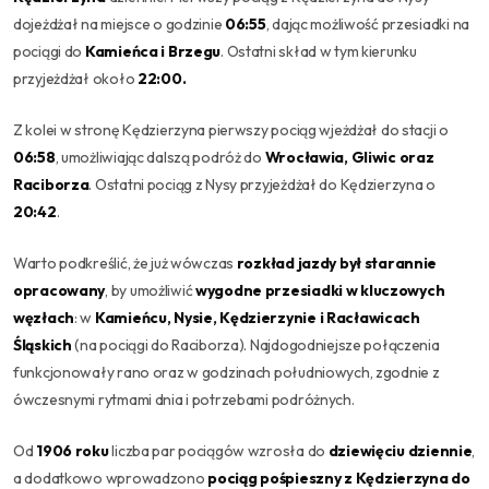
dojeżdżał na miejsce o godzinie
06:55
, dając możliwość przesiadki na
pociągi do
Kamieńca i Brzegu
. Ostatni skład w tym kierunku
przyjeżdżał około
22:00.
Z kolei w stronę Kędzierzyna pierwszy pociąg wjeżdżał do stacji o
06:58
, umożliwiając dalszą podróż do
Wrocławia, Gliwic oraz
Raciborza
. Ostatni pociąg z Nysy przyjeżdżał do Kędzierzyna o
20:42
.
Warto podkreślić, że już wówczas
rozkład jazdy był starannie
opracowany
, by umożliwić
wygodne przesiadki w kluczowych
węzłach
: w
Kamieńcu, Nysie, Kędzierzynie i Racławicach
Śląskich
(na pociągi do Raciborza). Najdogodniejsze połączenia
funkcjonowały rano oraz w godzinach południowych, zgodnie z
ówczesnymi rytmami dnia i potrzebami podróżnych.
Od
1906 roku
liczba par pociągów wzrosła do
dziewięciu dziennie
,
a dodatkowo wprowadzono
pociąg pośpieszny z Kędzierzyna do