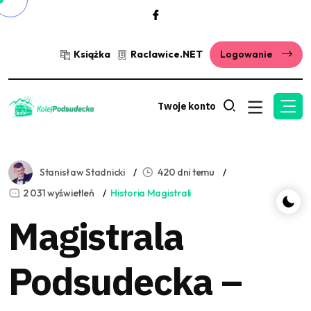
Książka
Raclawice.NET
Logowanie
Twoje konto
Stanisław Stadnicki
420 dni temu
2 031 wyświetleń
Historia Magistrali
Magistrala
Podsudecka –