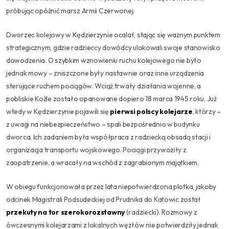
próbując opóźnić marsz Armii Czerwonej.
Dworzec kolejowy w Kędzierzynie ocalał, stając się ważnym punktem
strategicznym, gdzie radzieccy dowódcy ulokowali swoje stanowisko
dowodzenia. O szybkim wznowieniu ruchu kolejowego nie było
jednak mowy – zniszczone były nastawnie oraz inne urządzenia
sterujące ruchem pociągów. Wciąż trwały działania wojenne, a
pobliskie Koźle zostało opanowane dopiero 18 marca 1945 roku. Już
wtedy w Kędzierzynie pojawili się
pierwsi polscy kolejarze
, którzy –
z uwagi na niebezpieczeństwo – spali bezpośrednio w budynku
dworca. Ich zadaniem była współpraca z radziecką obsadą stacji i
organizacja transportu wojskowego. Pociągi przywoziły z
zaopatrzenie, a wracały na wschód z zagrabionym majątkiem.
W obiegu funkcjonowała przez lata niepotwierdzona plotka, jakoby
odcinek Magistrali Podsudeckiej od Prudnika do Katowic został
przekuty na tor szerokorozstawny
(radziecki). Rozmowy z
ówczesnymi kolejarzami z lokalnych węzłów nie potwierdziły jednak