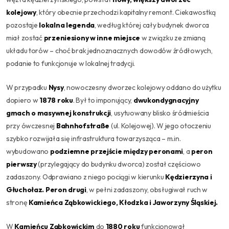
kolejowy
, który obecnie przechodzi kapitalny remont. Ciekawostką
pozostaje
lokalna legenda
, według której cały budynek dworca
miał zostać
przeniesiony w inne miejsce
w związku ze zmianą
układu torów – choć brak jednoznacznych dowodów źródłowych,
podanie to funkcjonuje w lokalnej tradycji.
W przypadku
Nysy
, nowoczesny dworzec kolejowy oddano do użytku
dopiero w
1878 roku
. Był to imponujący,
dwukondygnacyjny
gmach o masywnej konstrukcji
, usytuowany blisko śródmieścia
przy ówczesnej
Bahnhofstraße
(ul. Kolejowej). W jego otoczeniu
szybko rozwijała się infrastruktura towarzysząca – m.in.
wybudowano
podziemne przejście między peronami
, a
peron
pierwszy
(przylegający do budynku dworca) został częściowo
zadaszony. Odprawiano z niego pociągi w kierunku
Kędzierzyna i
Głuchołaz. Peron drugi
, w pełni zadaszony, obsługiwał ruch w
stronę
Kamieńca Ząbkowickiego, Kłodzka i Jaworzyny Śląskiej.
W
Kamieńcu Ząbkowickim
do
1880 roku
funkcjonował