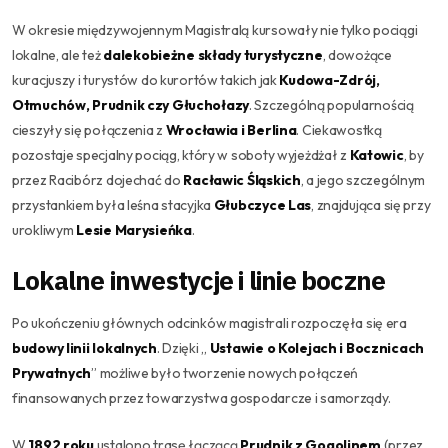
W okresie międzywojennym Magistralą kursowały nie tylko pociągi
lokalne, ale też
dalekobieżne składy turystyczne
, dowożące
kuracjuszy i turystów do kurortów takich jak
Kudowa-Zdrój,
Otmuchów, Prudnik czy Głuchołazy
. Szczególną popularnością
cieszyły się połączenia z
Wrocławia i Berlina
. Ciekawostką
pozostaje specjalny pociąg, który w soboty wyjeżdżał z
Katowic
, by
przez Racibórz dojechać do
Racławic Śląskich
, a jego szczególnym
przystankiem była leśna stacyjka
Głubczyce Las
, znajdująca się przy
urokliwym
Lesie Marysieńka
.
Lokalne inwestycje i linie boczne
Po ukończeniu głównych odcinków magistrali rozpoczęła się era
budowy linii lokalnych
. Dzięki „
Ustawie o Kolejach i Bocznicach
Prywatnych
” możliwe było tworzenie nowych połączeń
finansowanych przez towarzystwa gospodarcze i samorządy.
W
1892 roku
ustalono trasę łączącą
Prudnik z Gogolinem
(przez