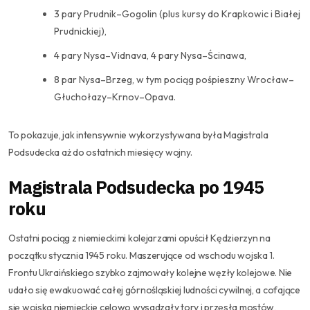
3 pary Prudnik–Gogolin (plus kursy do Krapkowic i Białej
Prudnickiej),
4 pary Nysa–Vidnava, 4 pary Nysa–Ścinawa,
8 par Nysa–Brzeg, w tym pociąg pośpieszny Wrocław–
Głuchołazy–Krnov–Opava.
To pokazuje, jak intensywnie wykorzystywana była Magistrala
Podsudecka aż do ostatnich miesięcy wojny.
Magistrala Podsudecka po 1945
roku
Ostatni pociąg z niemieckimi kolejarzami opuścił Kędzierzyn na
początku stycznia 1945 roku. Maszerujące od wschodu wojska 1.
Frontu Ukraińskiego szybko zajmowały kolejne węzły kolejowe. Nie
udało się ewakuować całej górnośląskiej ludności cywilnej, a cofające
się wojska niemieckie celowo wysadzały tory i przęsła mostów,