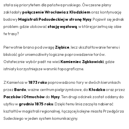
stała się priorytetem dla państwa pruskiego. Ówczesne plany
zakładały
połączenie Wrocławia z Kłodzkiem
oraz kontynuację
budowy
Magistrali Podsudeckiej w stronę Nysy
. Pojawił się jednak
problem: gdzie ulokować
stację węzłową
, w której przetną się obie
te trasy?
Pierwotnie brano pod uwagę
Ziębice
, lecz ukształtowanie terenu i
bliskość gór uniemożliwiły logiczne poprowadzenie torów.
Ostatecznie wybór padł na wieś
Kamieniec Ząbkowicki
, gdzie
istniały korzystniejsze warunki topograficzne.
Z Kamieńca w
1873 roku
poprowadzono tory w dwóch kierunkach:
przez
Bardo
, ważne centrum pielgrzymkowe, do
Kłodzka
oraz przez
Paczków i Otmuchów
do
Nysy
. Ten drugi odcinek został oddany do
użytku w
grudniu 1875 roku
. Dzięki temu linia zaczęła nabierać
kształtów magistrali regionalnej, łączącej kolejne miasta Przedgórza
Sudeckiego w jeden system komunikacyjny.