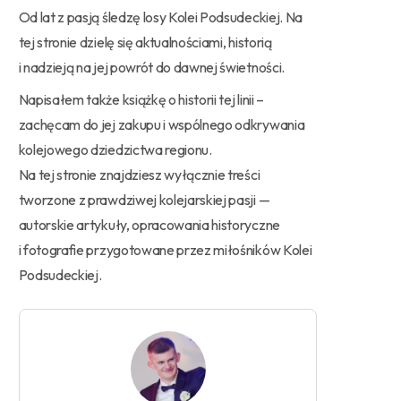
Od lat z pasją śledzę losy Kolei Podsudeckiej. Na
tej stronie dzielę się aktualnościami, historią
i nadzieją na jej powrót do dawnej świetności.
Napisałem także książkę o historii tej linii –
zachęcam do jej zakupu i wspólnego odkrywania
kolejowego dziedzictwa regionu.
Na tej stronie znajdziesz wyłącznie treści
tworzone z prawdziwej kolejarskiej pasji —
autorskie artykuły, opracowania historyczne
i fotografie przygotowane przez miłośników Kolei
Podsudeckiej.