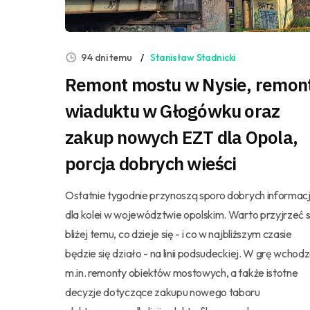
94 dni temu
Stanisław Stadnicki
Remont mostu w Nysie, remon
wiaduktu w Głogówku oraz
zakup nowych EZT dla Opola,
porcja dobrych wieści
Ostatnie tygodnie przynoszą sporo dobrych informacj
dla kolei w województwie opolskim. Warto przyjrzeć s
bliżej temu, co dzieje się - i co w najbliższym czasie
będzie się działo - na linii podsudeckiej. W grę wchod
m.in. remonty obiektów mostowych, a także istotne
decyzje dotyczące zakupu nowego taboru