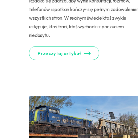
Rzadko się zdarza, aby wynik konsultacji, rozmów,
telefonów i spotkań kończył się pełnym zadowoleni
wszystkich stron. W realnym świecie ktoś zwykle
ustępuje, ktoś traci, ktoś wychodzi z poczuciem
niedosytu.
Przeczytaj artykuł