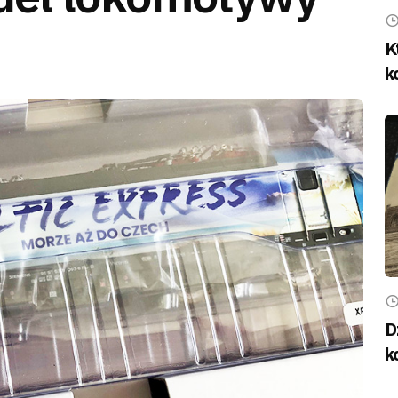
K
k
D
k