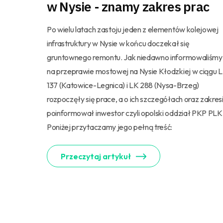
w Nysie - znamy zakres prac
Po wielu latach zastoju jeden z elementów kolejowej
infrastruktury w Nysie w końcu doczekał się
gruntownego remontu. Jak niedawno informowaliśmy
na przeprawie mostowej na Nysie Kłodzkiej w ciągu 
137 (Katowice-Legnica) i LK 288 (Nysa-Brzeg)
rozpoczęły się prace, a o ich szczegółach oraz zakres
poinformował inwestor czyli opolski oddział PKP PLK
Poniżej przytaczamy jego pełną treść:
Przeczytaj artykuł