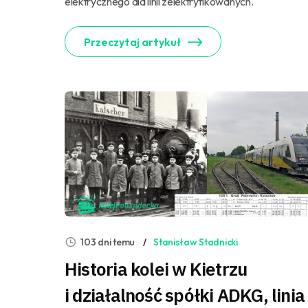
elektrycznego dla linii zelektryfikowanych.
Przeczytaj artykuł
103 dni temu
Stanisław Stadnicki
Historia kolei w Kietrzu
i działalność spółki ADKG, linia