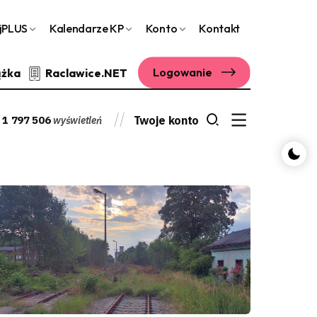
jPLUS
Kalendarze KP
Konto
Kontakt
Logowanie
ążka
Raclawice.NET
1 797 506
Twoje konto
wyświetleń