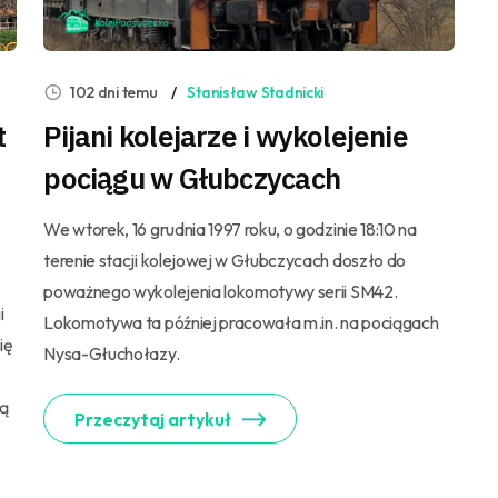
102 dni temu
Stanisław Stadnicki
t
Pijani kolejarze i wykolejenie
pociągu w Głubczycach
We wtorek, 16 grudnia 1997 roku, o godzinie 18:10 na
terenie stacji kolejowej w Głubczycach doszło do
poważnego wykolejenia lokomotywy serii SM42.
i
Lokomotywa ta później pracowała m.in. na pociągach
ię
Nysa-Głuchołazy.
zą
Przeczytaj artykuł