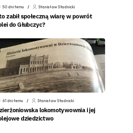
50 dni temu
Stanisław Stadnicki
to zabił społeczną wiarę w powrót
olei do Głubczyc?
61 dni temu
Stanisław Stadnicki
zierżoniowska lokomotywownia i jej
olejowe dziedzictwo