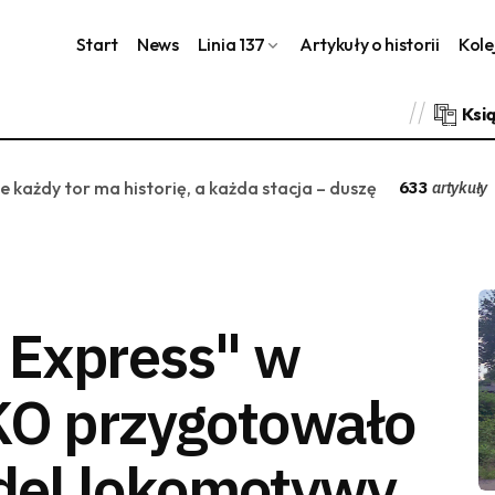
Start
News
Linia 137
Artykuły o historii
Kole
Ksi
ie każdy tor ma historię, a każda stacja – duszę
633
artykuły
c Express" w
KO przygotowało
del lokomotywy