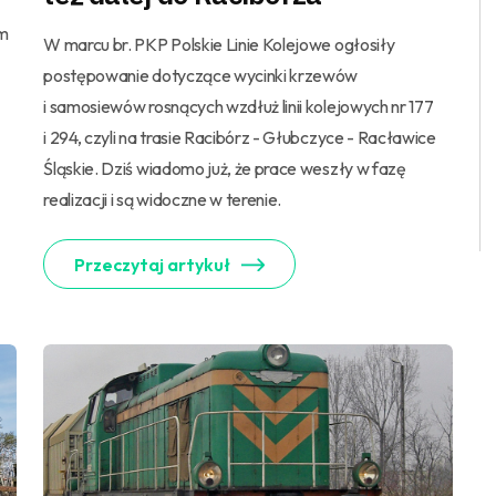
em
W marcu br. PKP Polskie Linie Kolejowe ogłosiły
postępowanie dotyczące wycinki krzewów
i samosiewów rosnących wzdłuż linii kolejowych nr 177
i 294, czyli na trasie Racibórz - Głubczyce - Racławice
Śląskie. Dziś wiadomo już, że prace weszły w fazę
realizacji i są widoczne w terenie.
Przeczytaj artykuł