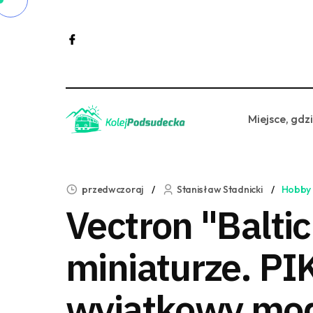
Miejsce, gdz
przedwczoraj
Stanisław Stadnicki
Hobby
Vectron "Balti
miniaturze. PI
wyjątkowy mo