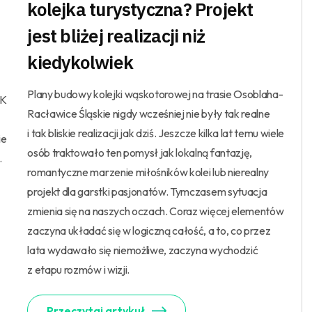
kolejka turystyczna? Projekt
jest bliżej realizacji niż
kiedykolwiek
Plany budowy kolejki wąskotorowej na trasie Osoblaha-
LK
Racławice Śląskie nigdy wcześniej nie były tak realne
i tak bliskie realizacji jak dziś. Jeszcze kilka lat temu wiele
ie
osób traktowało ten pomysł jak lokalną fantazję,
.
romantyczne marzenie miłośników kolei lub nierealny
projekt dla garstki pasjonatów. Tymczasem sytuacja
zmienia się na naszych oczach. Coraz więcej elementów
zaczyna układać się w logiczną całość, a to, co przez
lata wydawało się niemożliwe, zaczyna wychodzić
z etapu rozmów i wizji.
Przeczytaj artykuł