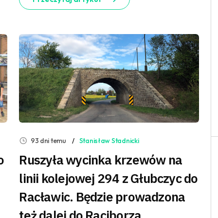
93 dni temu
Stanisław Stadnicki
o
Ruszyła wycinka krzewów na
linii kolejowej 294 z Głubczyc do
Racławic. Będzie prowadzona
też dalej do Raciborza