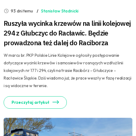
93 dni temu
Stanisław Stadnicki
Ruszyła wycinka krzewów na linii kolejowej
294 z Głubczyc do Racławic. Będzie
prowadzona też dalej do Raciborza
W marcu br. PKP Polskie Linie Kolejowe ogłosiły postępowanie
dotyczące wycinki krzewów i samosiewów rosnących wzdłuż linii
kolejowych nr 177 i 294, czyli na trasie Racibórz - Głubczyce -
Racławice Śląskie. Dziś wiadomo już, że prace weszły w fazę realizacji
i są widoczne w terenie.
Przeczytaj artykuł