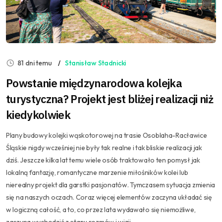
81 dni temu
Stanisław Stadnicki
Powstanie międzynarodowa kolejka
turystyczna? Projekt jest bliżej realizacji niż
kiedykolwiek
Plany budowy kolejki wąskotorowej na trasie Osoblaha-Racławice
Śląskie nigdy wcześniej nie były tak realne i tak bliskie realizacji jak
dziś. Jeszcze kilka lat temu wiele osób traktowało ten pomysł jak
lokalną fantazję, romantyczne marzenie miłośników kolei lub
nierealny projekt dla garstki pasjonatów. Tymczasem sytuacja zmienia
się na naszych oczach. Coraz więcej elementów zaczyna układać się
w logiczną całość, a to, co przez lata wydawało się niemożliwe,