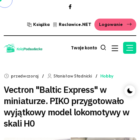
Książka
Raclawice.NET
Logowanie
Twoje konto
przedwczoraj
Stanisław Stadnicki
Hobby
Vectron "Baltic Express" w
miniaturze. PIKO przygotowało
wyjątkowy model lokomotywy w
skali H0