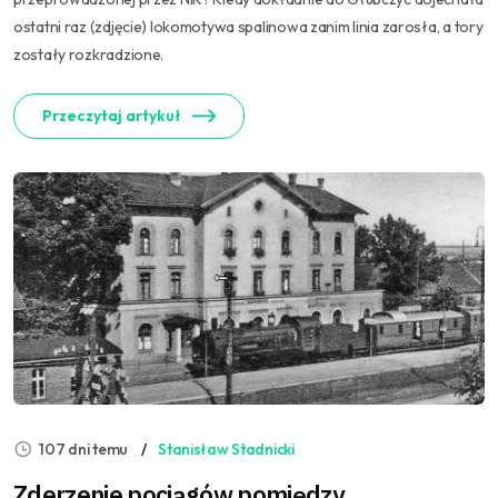
ostatni raz (zdjęcie) lokomotywa spalinowa zanim linia zarosła, a tory
zostały rozkradzione.
Przeczytaj artykuł
107 dni temu
Stanisław Stadnicki
Zderzenie pociągów pomiędzy