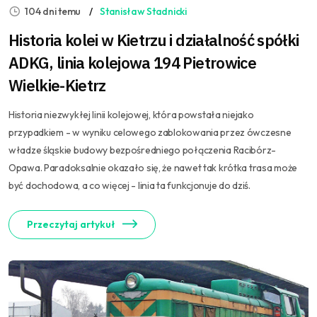
104 dni temu
Stanisław Stadnicki
Historia kolei w Kietrzu i działalność spółki
ADKG, linia kolejowa 194 Pietrowice
Wielkie-Kietrz
Historia niezwykłej linii kolejowej, która powstała niejako
przypadkiem - w wyniku celowego zablokowania przez ówczesne
władze śląskie budowy bezpośredniego połączenia Racibórz-
Opawa. Paradoksalnie okazało się, że nawet tak krótka trasa może
być dochodowa, a co więcej - linia ta funkcjonuje do dziś.
Przeczytaj artykuł