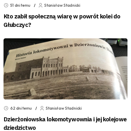
51 dni temu
Stanisław Stadnicki
Kto zabił społeczną wiarę w powrót kolei do
Głubczyc?
62 dni temu
Stanisław Stadnicki
Dzierżoniowska lokomotywownia i jej kolejowe
dziedzictwo