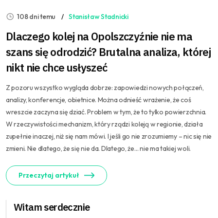
108 dni temu
Stanisław Stadnicki
Dlaczego kolej na Opolszczyźnie nie ma
szans się odrodzić? Brutalna analiza, której
nikt nie chce usłyszeć
Z pozoru wszystko wygląda dobrze: zapowiedzi nowych połączeń,
analizy, konferencje, obietnice. Można odnieść wrażenie, że coś
wreszcie zaczyna się dziać. Problem w tym, że to tylko powierzchnia.
W rzeczywistości mechanizm, który rządzi koleją w regionie, działa
zupełnie inaczej, niż się nam mówi. I jeśli go nie zrozumiemy – nic się nie
zmieni. Nie dlatego, że się nie da. Dlatego, że… nie ma takiej woli.
Przeczytaj artykuł
Witam serdecznie