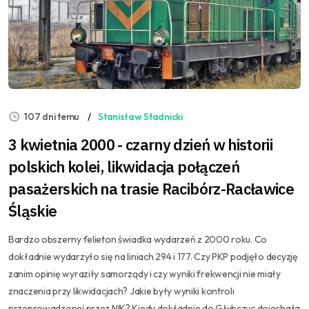
107 dni temu
Stanisław Stadnicki
3 kwietnia 2000 - czarny dzień w historii
polskich kolei, likwidacja połączeń
pasażerskich na trasie Racibórz-Racławice
Śląskie
Bardzo obszerny felieton świadka wydarzeń z 2000 roku. Co
dokładnie wydarzyło się na liniach 294 i 177. Czy PKP podjęło decyzję
zanim opinię wyraziły samorządy i czy wyniki frekwencji nie miały
znaczenia przy likwidacjach? Jakie były wyniki kontroli
przeprowadzonej przez NIK? Kiedy dokładnie do Głubczyc dojechała