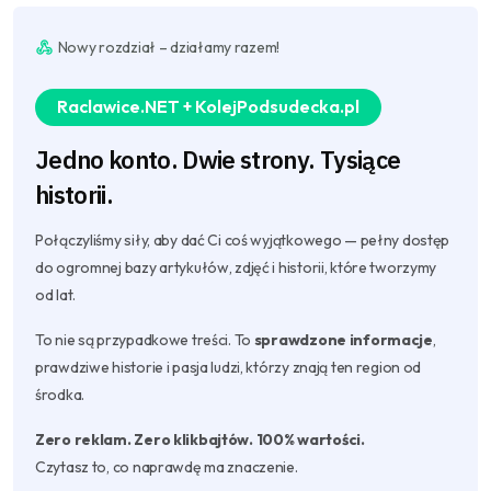
Nowy rozdział – działamy razem!
Raclawice.NET + KolejPodsudecka.pl
Jedno konto. Dwie strony. Tysiące
historii.
Połączyliśmy siły, aby dać Ci coś wyjątkowego — pełny dostęp
do ogromnej bazy artykułów, zdjęć i historii, które tworzymy
od lat.
To nie są przypadkowe treści. To
sprawdzone informacje
,
prawdziwe historie i pasja ludzi, którzy znają ten region od
środka.
Zero reklam. Zero klikbajtów. 100% wartości.
Czytasz to, co naprawdę ma znaczenie.