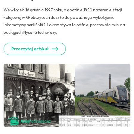
We wtorek, 16 grudnia 1997 roku, o godzinie 18:10 na terenie stacji
kolejowej w Głubczycach doszło do poważnego wykolejenia
lokomotywy serii SM42. Lokomotywa ta później pracowała m.in. na
pociągach Nysa-Głuchołazy.
Przeczytaj artykuł