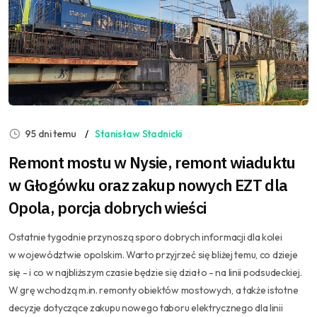
95 dni temu
Stanisław Stadnicki
Remont mostu w Nysie, remont wiaduktu
w Głogówku oraz zakup nowych EZT dla
Opola, porcja dobrych wieści
Ostatnie tygodnie przynoszą sporo dobrych informacji dla kolei
w województwie opolskim. Warto przyjrzeć się bliżej temu, co dzieje
się - i co w najbliższym czasie będzie się działo - na linii podsudeckiej.
W grę wchodzą m.in. remonty obiektów mostowych, a także istotne
decyzje dotyczące zakupu nowego taboru elektrycznego dla linii