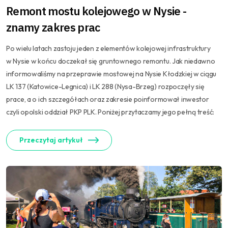
Remont mostu kolejowego w Nysie -
znamy zakres prac
Po wielu latach zastoju jeden z elementów kolejowej infrastruktury
w Nysie w końcu doczekał się gruntownego remontu. Jak niedawno
informowaliśmy na przeprawie mostowej na Nysie Kłodzkiej w ciągu
LK 137 (Katowice-Legnica) i LK 288 (Nysa-Brzeg) rozpoczęły się
prace, a o ich szczegółach oraz zakresie poinformował inwestor
czyli opolski oddział PKP PLK. Poniżej przytaczamy jego pełną treść:
Przeczytaj artykuł