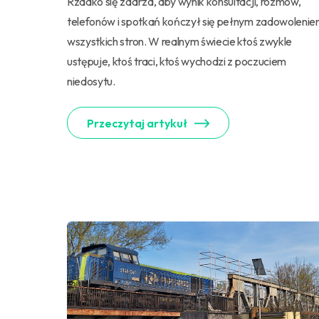
Rzadko się zdarza, aby wynik konsultacji, rozmów,
telefonów i spotkań kończył się pełnym zadowoleni
wszystkich stron. W realnym świecie ktoś zwykle
ustępuje, ktoś traci, ktoś wychodzi z poczuciem
niedosytu.
Przeczytaj artykuł