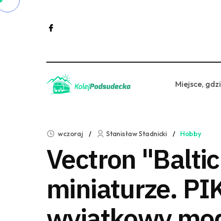
Miejsce, gdz
wczoraj
Stanisław Stadnicki
Hobby
Vectron "Balti
miniaturze. PI
wyjątkowy mo