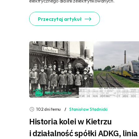
elektrycznego dla linii zelektryfikowanych.
Przeczytaj artykuł
102 dni temu
Stanisław Stadnicki
Historia kolei w Kietrzu
i działalność spółki ADKG, linia