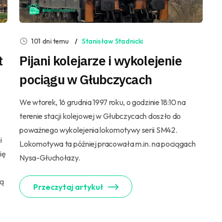
101 dni temu
Stanisław Stadnicki
t
Pijani kolejarze i wykolejenie
pociągu w Głubczycach
We wtorek, 16 grudnia 1997 roku, o godzinie 18:10 na
terenie stacji kolejowej w Głubczycach doszło do
poważnego wykolejenia lokomotywy serii SM42.
i
Lokomotywa ta później pracowała m.in. na pociągach
ię
Nysa-Głuchołazy.
zą
Przeczytaj artykuł