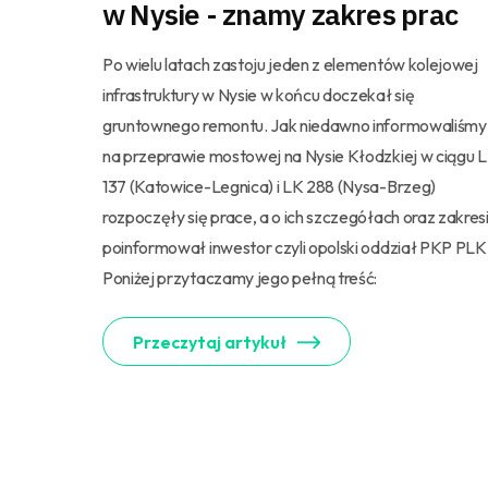
w Nysie - znamy zakres prac
Po wielu latach zastoju jeden z elementów kolejowej
infrastruktury w Nysie w końcu doczekał się
gruntownego remontu. Jak niedawno informowaliśmy
na przeprawie mostowej na Nysie Kłodzkiej w ciągu 
137 (Katowice-Legnica) i LK 288 (Nysa-Brzeg)
rozpoczęły się prace, a o ich szczegółach oraz zakres
poinformował inwestor czyli opolski oddział PKP PLK
Poniżej przytaczamy jego pełną treść:
Przeczytaj artykuł