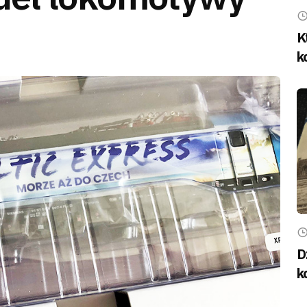
K
k
D
k