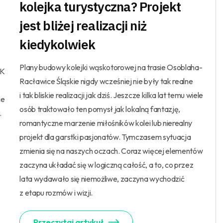
kolejka turystyczna? Projekt
jest bliżej realizacji niż
kiedykolwiek
Plany budowy kolejki wąskotorowej na trasie Osoblaha-
LK
Racławice Śląskie nigdy wcześniej nie były tak realne
i tak bliskie realizacji jak dziś. Jeszcze kilka lat temu wiele
ie
osób traktowało ten pomysł jak lokalną fantazję,
.
romantyczne marzenie miłośników kolei lub nierealny
projekt dla garstki pasjonatów. Tymczasem sytuacja
zmienia się na naszych oczach. Coraz więcej elementów
zaczyna układać się w logiczną całość, a to, co przez
lata wydawało się niemożliwe, zaczyna wychodzić
z etapu rozmów i wizji.
Przeczytaj artykuł