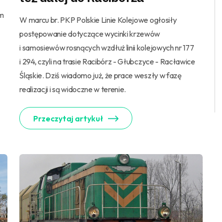
em
W marcu br. PKP Polskie Linie Kolejowe ogłosiły
postępowanie dotyczące wycinki krzewów
i samosiewów rosnących wzdłuż linii kolejowych nr 177
i 294, czyli na trasie Racibórz - Głubczyce - Racławice
Śląskie. Dziś wiadomo już, że prace weszły w fazę
realizacji i są widoczne w terenie.
Przeczytaj artykuł