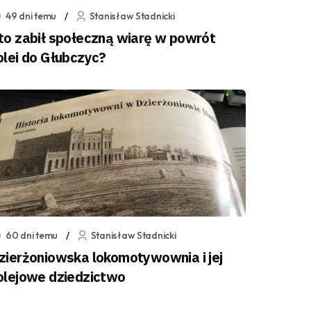
49 dni temu
Stanisław Stadnicki
to zabił społeczną wiarę w powrót
olei do Głubczyc?
60 dni temu
Stanisław Stadnicki
zierżoniowska lokomotywownia i jej
olejowe dziedzictwo