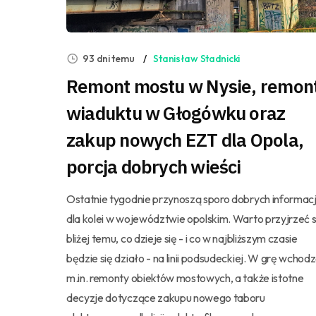
93 dni temu
Stanisław Stadnicki
Remont mostu w Nysie, remon
wiaduktu w Głogówku oraz
zakup nowych EZT dla Opola,
porcja dobrych wieści
Ostatnie tygodnie przynoszą sporo dobrych informacj
dla kolei w województwie opolskim. Warto przyjrzeć s
bliżej temu, co dzieje się - i co w najbliższym czasie
będzie się działo - na linii podsudeckiej. W grę wchod
m.in. remonty obiektów mostowych, a także istotne
decyzje dotyczące zakupu nowego taboru