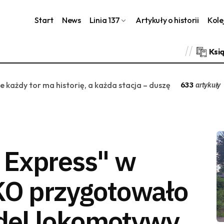
Start
News
Linia 137
Artykuły o historii
Kole
Ksi
ie każdy tor ma historię, a każda stacja – duszę
633
artykuły
c Express" w
KO przygotowało
del lokomotywy