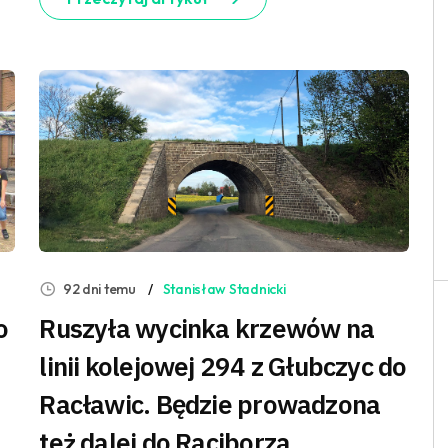
92 dni temu
Stanisław Stadnicki
o
Ruszyła wycinka krzewów na
linii kolejowej 294 z Głubczyc do
Racławic. Będzie prowadzona
też dalej do Raciborza