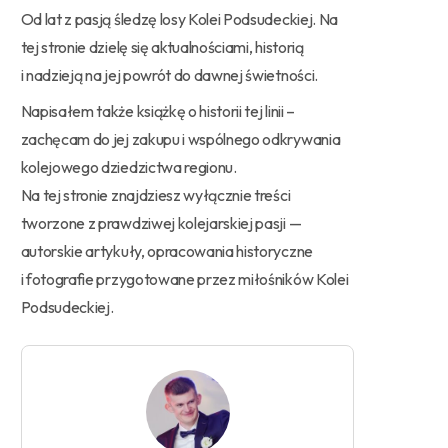
Od lat z pasją śledzę losy Kolei Podsudeckiej. Na
tej stronie dzielę się aktualnościami, historią
i nadzieją na jej powrót do dawnej świetności.
Napisałem także książkę o historii tej linii –
zachęcam do jej zakupu i wspólnego odkrywania
kolejowego dziedzictwa regionu.
Na tej stronie znajdziesz wyłącznie treści
tworzone z prawdziwej kolejarskiej pasji —
autorskie artykuły, opracowania historyczne
i fotografie przygotowane przez miłośników Kolei
Podsudeckiej.