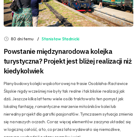
80 dni temu
Stanisław Stadnicki
Powstanie międzynarodowa kolejka
turystyczna? Projekt jest bliżej realizacji niż
kiedykolwiek
Plany budowy kolejki wąskotorowej na trasie Osoblaha-Racławice
Śląskie nigdy wcześniej nie były tak realne i tak bliskie realizacji jak
dziś. Jeszcze kilka lat temu wiele osób traktowało ten pomysł jak
lokalną fantazję, romantyczne marzenie miłośników kolei lub
nierealny projekt dla garstki pasjonatów. Tymczasem sytuacja zmienia
się na naszych oczach. Coraz więcej elementów zaczyna układać się
w logiczną całość, a to, co przez lata wydawało się niemożliwe,