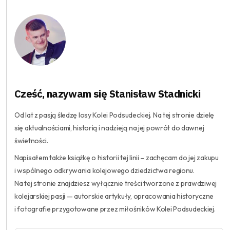
Cześć, nazywam się Stanisław Stadnicki
Od lat z pasją śledzę losy Kolei Podsudeckiej. Na tej stronie dzielę
się aktualnościami, historią i nadzieją na jej powrót do dawnej
świetności.
Napisałem także książkę o historii tej linii – zachęcam do jej zakupu
i wspólnego odkrywania kolejowego dziedzictwa regionu.
Na tej stronie znajdziesz wyłącznie treści tworzone z prawdziwej
kolejarskiej pasji — autorskie artykuły, opracowania historyczne
i fotografie przygotowane przez miłośników Kolei Podsudeckiej.