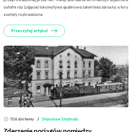
ostatni raz (zdjęcie) lokomotywa spalinowa zanim linia zarosła, a tory
zostały rozkradzione.
Przeczytaj artykuł
106 dni temu
Stanisław Stadnicki
Zderzenie pociągów pomiędzy