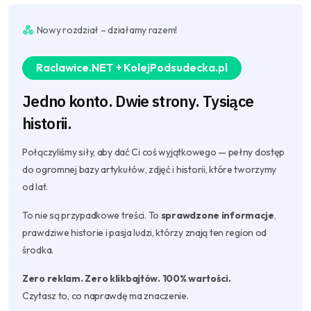
Nowy rozdział – działamy razem!
Raclawice.NET + KolejPodsudecka.pl
Jedno konto. Dwie strony. Tysiące
historii.
Połączyliśmy siły, aby dać Ci coś wyjątkowego — pełny dostęp
do ogromnej bazy artykułów, zdjęć i historii, które tworzymy
od lat.
To nie są przypadkowe treści. To
sprawdzone informacje
,
prawdziwe historie i pasja ludzi, którzy znają ten region od
środka.
Zero reklam. Zero klikbajtów. 100% wartości.
Czytasz to, co naprawdę ma znaczenie.