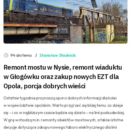
94 dni temu
Stanisław Stadnicki
Remont mostu w Nysie, remont wiaduktu
w Głogówku oraz zakup nowych EZT dla
Opola, porcja dobrych wieści
Ostatnie tygodnie przynoszą sporo dobrych informacji dla kolei
w województwie opolskim. Warto przyjrzeć się bliżej temu, co dzieje
się - i co w najbliższym czasie będzie się działo - na linii podsudeckiej.
W grę wchodzą m.in. remonty obiektów mostowych, a także istotne
decyzje dotyczące zakupu nowego taboru elektrycznego dla linii