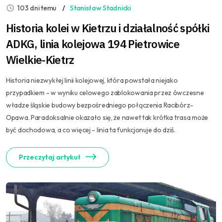
103 dni temu
Stanisław Stadnicki
Historia kolei w Kietrzu i działalność spółki
ADKG, linia kolejowa 194 Pietrowice
Wielkie-Kietrz
Historia niezwykłej linii kolejowej, która powstała niejako
przypadkiem - w wyniku celowego zablokowania przez ówczesne
władze śląskie budowy bezpośredniego połączenia Racibórz-
Opawa. Paradoksalnie okazało się, że nawet tak krótka trasa może
być dochodowa, a co więcej - linia ta funkcjonuje do dziś.
Przeczytaj artykuł