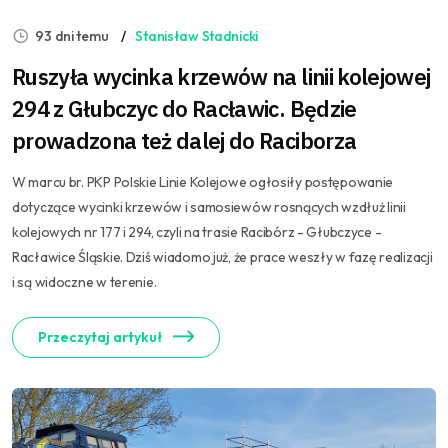
93 dni temu
Stanisław Stadnicki
Ruszyła wycinka krzewów na linii kolejowej
294 z Głubczyc do Racławic. Będzie
prowadzona też dalej do Raciborza
W marcu br. PKP Polskie Linie Kolejowe ogłosiły postępowanie
dotyczące wycinki krzewów i samosiewów rosnących wzdłuż linii
kolejowych nr 177 i 294, czyli na trasie Racibórz - Głubczyce -
Racławice Śląskie. Dziś wiadomo już, że prace weszły w fazę realizacji
i są widoczne w terenie.
Przeczytaj artykuł