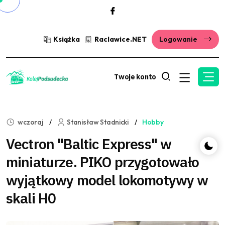
Książka
Raclawice.NET
Logowanie
Twoje konto
wczoraj
Stanisław Stadnicki
Hobby
Vectron "Baltic Express" w
miniaturze. PIKO przygotowało
wyjątkowy model lokomotywy w
skali H0