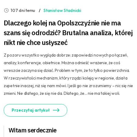
107 dni temu
Stanisław Stadnicki
Dlaczego kolej na Opolszczyźnie nie ma
szans się odrodzić? Brutalna analiza, której
nikt nie chce usłyszeć
Z pozoru wszystko wygląda dobrze: zapowiedzi nowych połączeń,
analizy, konferencje, obietnice. Można odnieść wrażenie, że coś
wreszcie zaczyna się dziać. Problem w tym, że to tylko powierzchnia.
W rzeczywistości mechanizm, który rządzi koleją w regionie, działa
zupełnie inaczej, niż się nam mówi. I jeśli go nie zrozumiemy – nic się nie
zmieni. Nie dlatego, że się nie da. Dlatego, że… nie ma takiej woli.
Przeczytaj artykuł
Witam serdecznie