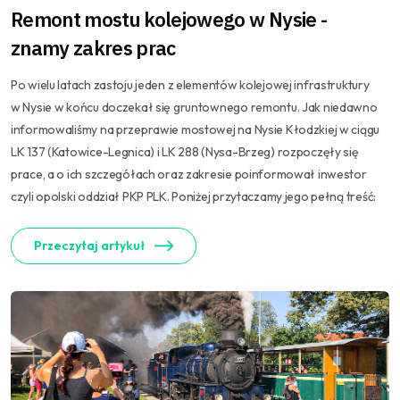
Remont mostu kolejowego w Nysie -
znamy zakres prac
Po wielu latach zastoju jeden z elementów kolejowej infrastruktury
w Nysie w końcu doczekał się gruntownego remontu. Jak niedawno
informowaliśmy na przeprawie mostowej na Nysie Kłodzkiej w ciągu
LK 137 (Katowice-Legnica) i LK 288 (Nysa-Brzeg) rozpoczęły się
prace, a o ich szczegółach oraz zakresie poinformował inwestor
czyli opolski oddział PKP PLK. Poniżej przytaczamy jego pełną treść:
Przeczytaj artykuł