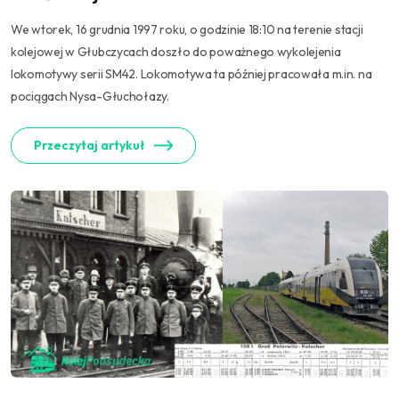
We wtorek, 16 grudnia 1997 roku, o godzinie 18:10 na terenie stacji
kolejowej w Głubczycach doszło do poważnego wykolejenia
lokomotywy serii SM42. Lokomotywa ta później pracowała m.in. na
pociągach Nysa-Głuchołazy.
Przeczytaj artykuł