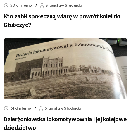
50 dni temu
Stanisław Stadnicki
Kto zabił społeczną wiarę w powrót kolei do
Głubczyc?
61 dni temu
Stanisław Stadnicki
Dzierżoniowska lokomotywownia i jej kolejowe
dziedzictwo