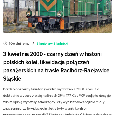
106 dni temu
Stanisław Stadnicki
3 kwietnia 2000 - czarny dzień w historii
polskich kolei, likwidacja połączeń
pasażerskich na trasie Racibórz-Racławice
Śląskie
Bardzo obszerny felieton świadka wydarzeń z 2000 roku. Co
dokładnie wydarzyło się na liniach 294 i 177. Czy PKP podjęło decyzję
zanim opinię wyraziły samorządy i czy wyniki frekwencji nie miały
znaczenia przy likwidacjach? Jakie były wyniki kontroli
przeprowadzonej przez NIK? Kiedy dokładnie do Głubczyc dojechała