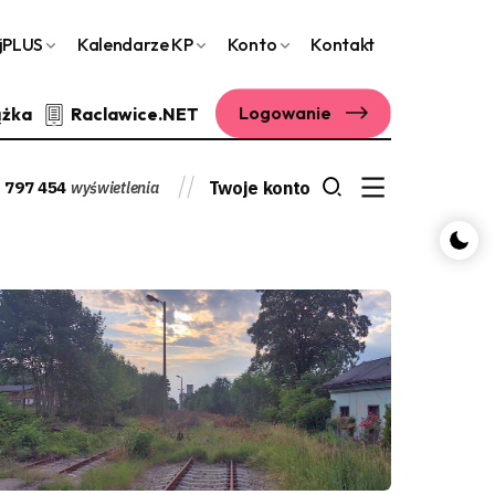
jPLUS
Kalendarze KP
Konto
Kontakt
Logowanie
ążka
Raclawice.NET
 797 454
Twoje konto
wyświetlenia