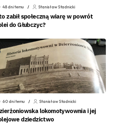
48 dni temu
Stanisław Stadnicki
to zabił społeczną wiarę w powrót
olei do Głubczyc?
60 dni temu
Stanisław Stadnicki
zierżoniowska lokomotywownia i jej
olejowe dziedzictwo