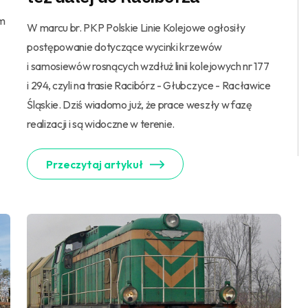
em
W marcu br. PKP Polskie Linie Kolejowe ogłosiły
postępowanie dotyczące wycinki krzewów
i samosiewów rosnących wzdłuż linii kolejowych nr 177
i 294, czyli na trasie Racibórz - Głubczyce - Racławice
Śląskie. Dziś wiadomo już, że prace weszły w fazę
realizacji i są widoczne w terenie.
Przeczytaj artykuł