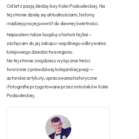
Od lat z pasją śledzę losy Kolei Podsudeckiej. Na
tej stronie dzielę się aktualnościami, historią
i nadzieją na jej powrót do dawnej świetności.
Napisałem także książkę o historii tej linii –
zachęcam do jej zakupu i wspólnego odkrywania
kolejowego dziedzictwa regionu.
Na tej stronie znajdziesz wyłącznie treści
tworzone z prawdziwej kolejarskiej pasji —
autorskie artykuły, opracowania historyczne
i fotografie przygotowane przez miłośników Kolei
Podsudeckiej.