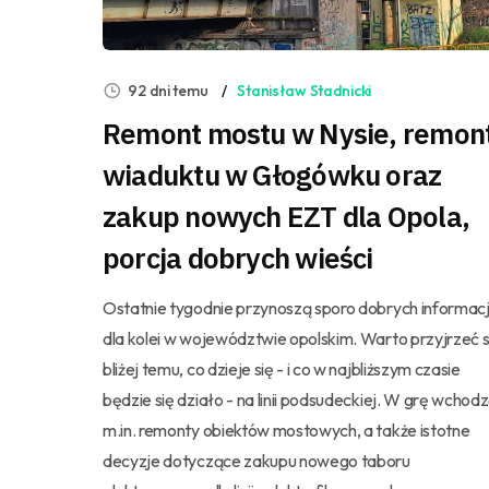
92 dni temu
Stanisław Stadnicki
Remont mostu w Nysie, remon
wiaduktu w Głogówku oraz
zakup nowych EZT dla Opola,
porcja dobrych wieści
Ostatnie tygodnie przynoszą sporo dobrych informacj
dla kolei w województwie opolskim. Warto przyjrzeć s
bliżej temu, co dzieje się - i co w najbliższym czasie
będzie się działo - na linii podsudeckiej. W grę wchod
m.in. remonty obiektów mostowych, a także istotne
decyzje dotyczące zakupu nowego taboru