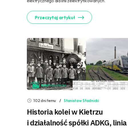
elektrycznego dla linii zelektryfikowanych.
Przeczytaj artykuł
102 dni temu
Stanisław Stadnicki
Historia kolei w Kietrzu
i działalność spółki ADKG, linia