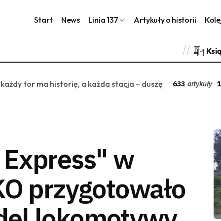
Start
News
Linia 137
Artykuły o historii
Kole
Ksi
 każdy tor ma historię, a każda stacja – duszę
633
1
artykuły
c Express" w
KO przygotowało
del lokomotywy