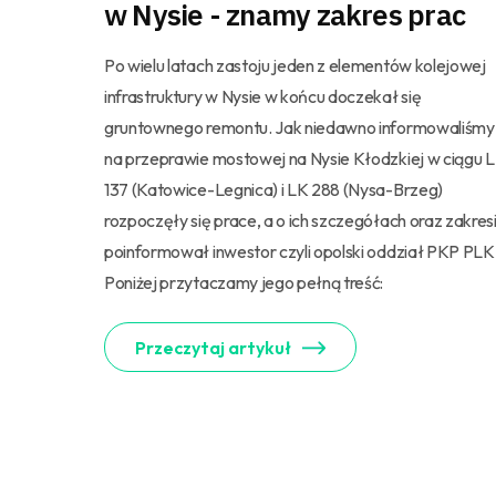
w Nysie - znamy zakres prac
Po wielu latach zastoju jeden z elementów kolejowej
infrastruktury w Nysie w końcu doczekał się
gruntownego remontu. Jak niedawno informowaliśmy
na przeprawie mostowej na Nysie Kłodzkiej w ciągu 
137 (Katowice-Legnica) i LK 288 (Nysa-Brzeg)
rozpoczęły się prace, a o ich szczegółach oraz zakres
poinformował inwestor czyli opolski oddział PKP PLK
Poniżej przytaczamy jego pełną treść:
Przeczytaj artykuł