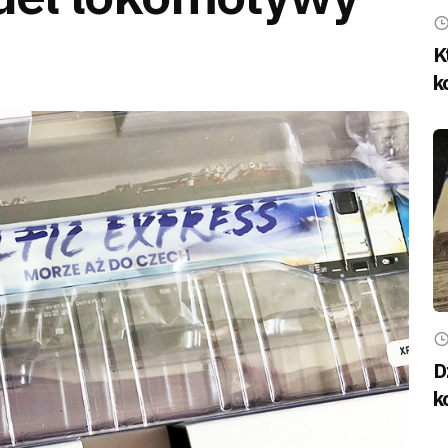
K
k
D
k