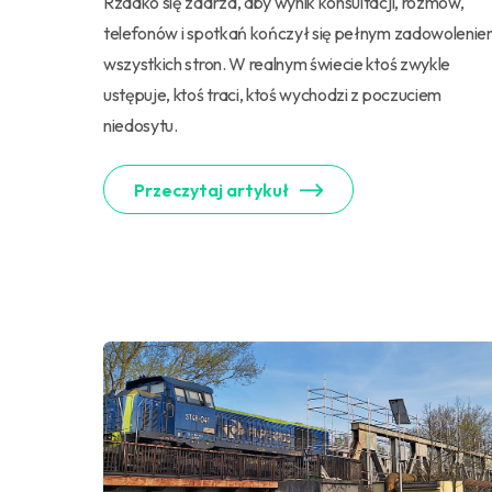
Rzadko się zdarza, aby wynik konsultacji, rozmów,
telefonów i spotkań kończył się pełnym zadowoleni
wszystkich stron. W realnym świecie ktoś zwykle
ustępuje, ktoś traci, ktoś wychodzi z poczuciem
niedosytu.
Przeczytaj artykuł