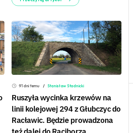
91 dni temu
Stanisław Stadnicki
o
Ruszyła wycinka krzewów na
linii kolejowej 294 z Głubczyc do
Racławic. Będzie prowadzona
też dalej do Raciborza