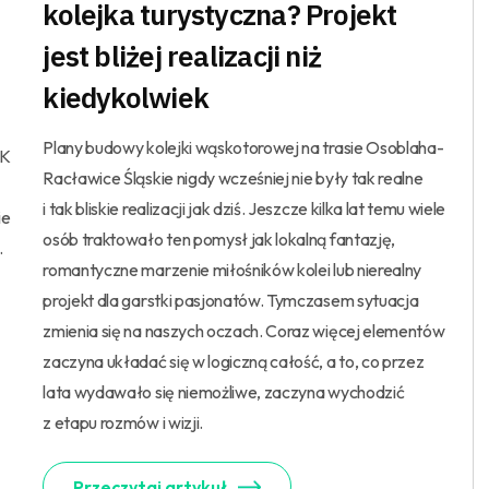
kolejka turystyczna? Projekt
jest bliżej realizacji niż
kiedykolwiek
Plany budowy kolejki wąskotorowej na trasie Osoblaha-
LK
Racławice Śląskie nigdy wcześniej nie były tak realne
i tak bliskie realizacji jak dziś. Jeszcze kilka lat temu wiele
ie
osób traktowało ten pomysł jak lokalną fantazję,
.
romantyczne marzenie miłośników kolei lub nierealny
projekt dla garstki pasjonatów. Tymczasem sytuacja
zmienia się na naszych oczach. Coraz więcej elementów
zaczyna układać się w logiczną całość, a to, co przez
lata wydawało się niemożliwe, zaczyna wychodzić
z etapu rozmów i wizji.
Przeczytaj artykuł