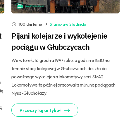
100 dni temu
Stanisław Stadnicki
t
Pijani kolejarze i wykolejenie
pociągu w Głubczycach
We wtorek, 16 grudnia 1997 roku, o godzinie 18:10 na
terenie stacji kolejowej w Głubczycach doszło do
poważnego wykolejenia lokomotywy serii SM42.
i
Lokomotywa ta później pracowała m.in. na pociągach
ię
Nysa-Głuchołazy.
zą
Przeczytaj artykuł