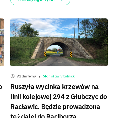
92 dni temu
Stanisław Stadnicki
o
Ruszyła wycinka krzewów na
linii kolejowej 294 z Głubczyc do
Racławic. Będzie prowadzona
też dalej do Raciborza