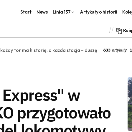
Start
News
Linia 137
Artykuły o historii
Kole
Ksi
 każdy tor ma historię, a każda stacja – duszę
633
1
artykuły
c Express" w
KO przygotowało
del lokomotywy