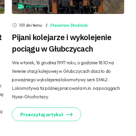
101 dni temu
Stanisław Stadnicki
t
Pijani kolejarze i wykolejenie
pociągu w Głubczycach
We wtorek, 16 grudnia 1997 roku, o godzinie 18:10 na
terenie stacji kolejowej w Głubczycach doszło do
poważnego wykolejenia lokomotywy serii SM42.
i
Lokomotywa ta później pracowała m.in. na pociągach
ię
Nysa-Głuchołazy.
zą
Przeczytaj artykuł