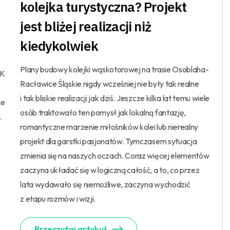
kolejka turystyczna? Projekt
jest bliżej realizacji niż
kiedykolwiek
Plany budowy kolejki wąskotorowej na trasie Osoblaha-
LK
Racławice Śląskie nigdy wcześniej nie były tak realne
i tak bliskie realizacji jak dziś. Jeszcze kilka lat temu wiele
ie
osób traktowało ten pomysł jak lokalną fantazję,
.
romantyczne marzenie miłośników kolei lub nierealny
projekt dla garstki pasjonatów. Tymczasem sytuacja
zmienia się na naszych oczach. Coraz więcej elementów
zaczyna układać się w logiczną całość, a to, co przez
lata wydawało się niemożliwe, zaczyna wychodzić
z etapu rozmów i wizji.
Przeczytaj artykuł