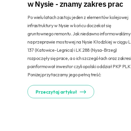
w Nysie - znamy zakres prac
Po wielu latach zastoju jeden z elementów kolejowej
infrastruktury w Nysie w końcu doczekał się
gruntownego remontu. Jak niedawno informowaliśmy
na przeprawie mostowej na Nysie Kłodzkiej w ciągu 
137 (Katowice-Legnica) i LK 288 (Nysa-Brzeg)
rozpoczęły się prace, a o ich szczegółach oraz zakres
poinformował inwestor czyli opolski oddział PKP PLK
Poniżej przytaczamy jego pełną treść:
Przeczytaj artykuł