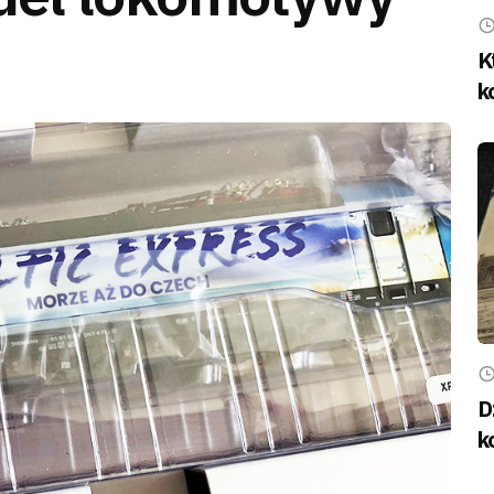
K
k
D
k