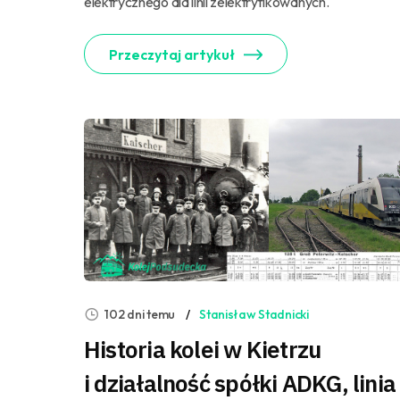
elektrycznego dla linii zelektryfikowanych.
Przeczytaj artykuł
102 dni temu
Stanisław Stadnicki
Historia kolei w Kietrzu
i działalność spółki ADKG, linia