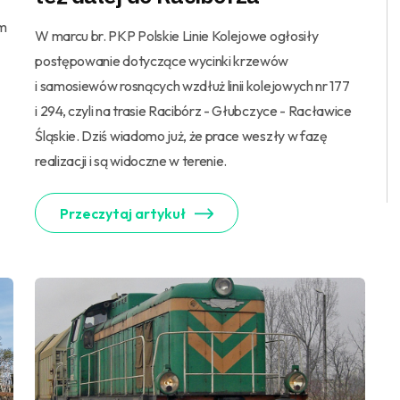
em
W marcu br. PKP Polskie Linie Kolejowe ogłosiły
postępowanie dotyczące wycinki krzewów
i samosiewów rosnących wzdłuż linii kolejowych nr 177
i 294, czyli na trasie Racibórz - Głubczyce - Racławice
Śląskie. Dziś wiadomo już, że prace weszły w fazę
realizacji i są widoczne w terenie.
Przeczytaj artykuł