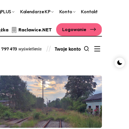
jPLUS
Kalendarze KP
Konto
Kontakt
Logowanie
ążka
Raclawice.NET
 797 473
Twoje konto
wyświetlenia