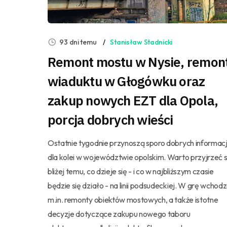
93 dni temu
Stanisław Stadnicki
Remont mostu w Nysie, remon
wiaduktu w Głogówku oraz
zakup nowych EZT dla Opola,
porcja dobrych wieści
Ostatnie tygodnie przynoszą sporo dobrych informacj
dla kolei w województwie opolskim. Warto przyjrzeć s
bliżej temu, co dzieje się - i co w najbliższym czasie
będzie się działo - na linii podsudeckiej. W grę wchod
m.in. remonty obiektów mostowych, a także istotne
decyzje dotyczące zakupu nowego taboru