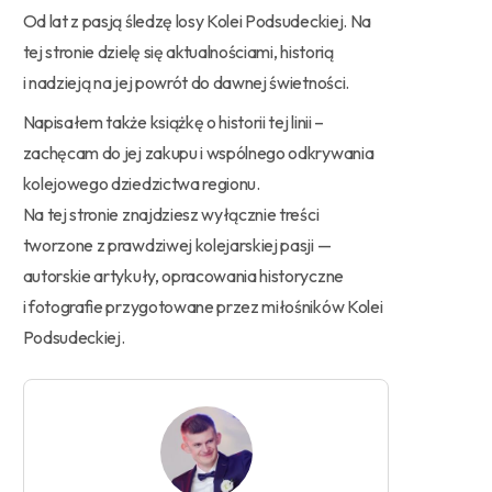
Od lat z pasją śledzę losy Kolei Podsudeckiej. Na
tej stronie dzielę się aktualnościami, historią
i nadzieją na jej powrót do dawnej świetności.
Napisałem także książkę o historii tej linii –
zachęcam do jej zakupu i wspólnego odkrywania
kolejowego dziedzictwa regionu.
Na tej stronie znajdziesz wyłącznie treści
tworzone z prawdziwej kolejarskiej pasji —
autorskie artykuły, opracowania historyczne
i fotografie przygotowane przez miłośników Kolei
Podsudeckiej.