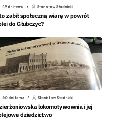
49 dni temu
Stanisław Stadnicki
to zabił społeczną wiarę w powrót
olei do Głubczyc?
60 dni temu
Stanisław Stadnicki
zierżoniowska lokomotywownia i jej
olejowe dziedzictwo