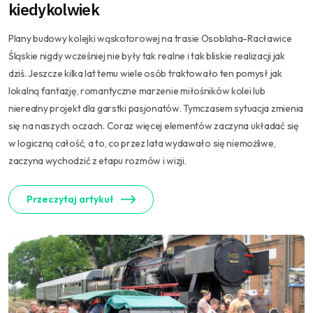
kiedykolwiek
Plany budowy kolejki wąskotorowej na trasie Osoblaha-Racławice
Śląskie nigdy wcześniej nie były tak realne i tak bliskie realizacji jak
dziś. Jeszcze kilka lat temu wiele osób traktowało ten pomysł jak
lokalną fantazję, romantyczne marzenie miłośników kolei lub
nierealny projekt dla garstki pasjonatów. Tymczasem sytuacja zmienia
się na naszych oczach. Coraz więcej elementów zaczyna układać się
w logiczną całość, a to, co przez lata wydawało się niemożliwe,
zaczyna wychodzić z etapu rozmów i wizji.
Przeczytaj artykuł