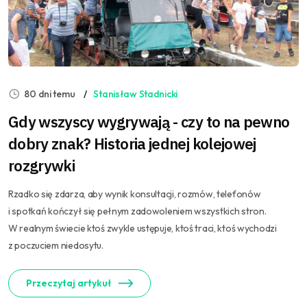
80 dni temu
Stanisław Stadnicki
Gdy wszyscy wygrywają - czy to na pewno
dobry znak? Historia jednej kolejowej
rozgrywki
Rzadko się zdarza, aby wynik konsultacji, rozmów, telefonów
i spotkań kończył się pełnym zadowoleniem wszystkich stron.
W realnym świecie ktoś zwykle ustępuje, ktoś traci, ktoś wychodzi
z poczuciem niedosytu.
Przeczytaj artykuł