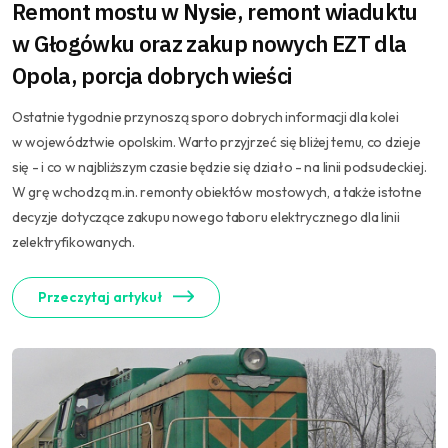
Remont mostu w Nysie, remont wiaduktu
w Głogówku oraz zakup nowych EZT dla
Opola, porcja dobrych wieści
Ostatnie tygodnie przynoszą sporo dobrych informacji dla kolei
w województwie opolskim. Warto przyjrzeć się bliżej temu, co dzieje
się - i co w najbliższym czasie będzie się działo - na linii podsudeckiej.
W grę wchodzą m.in. remonty obiektów mostowych, a także istotne
decyzje dotyczące zakupu nowego taboru elektrycznego dla linii
zelektryfikowanych.
Przeczytaj artykuł