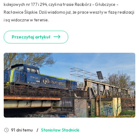
kolejowych nr 177 i 294, czyli na trasie Racibórz - Głubczyce -
Racławice Śląskie. Dziś wiadomo już, że prace weszły w fazę realizacji
i są widoczne w terenie.
Przeczytaj artykuł
91 dni temu
Stanisław Stadnicki