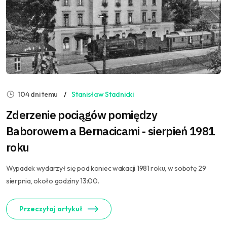
104 dni temu
Stanisław Stadnicki
Zderzenie pociągów pomiędzy
Baborowem a Bernacicami - sierpień 1981
roku
Wypadek wydarzył się pod koniec wakacji 1981 roku, w sobotę 29
sierpnia, około godziny 13:00.
Przeczytaj artykuł