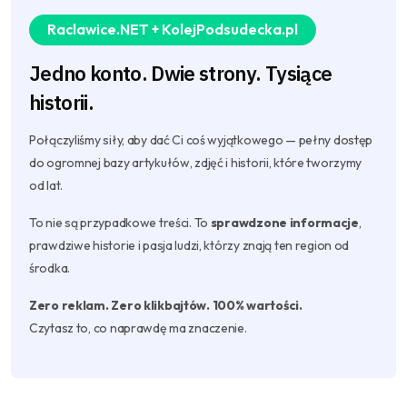
Raclawice.NET + KolejPodsudecka.pl
Jedno konto. Dwie strony. Tysiące
historii.
Połączyliśmy siły, aby dać Ci coś wyjątkowego — pełny dostęp
do ogromnej bazy artykułów, zdjęć i historii, które tworzymy
od lat.
To nie są przypadkowe treści. To
sprawdzone informacje
,
prawdziwe historie i pasja ludzi, którzy znają ten region od
środka.
Zero reklam. Zero klikbajtów. 100% wartości.
Czytasz to, co naprawdę ma znaczenie.