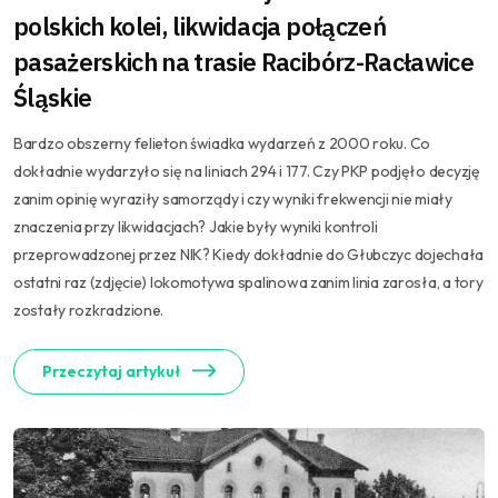
polskich kolei, likwidacja połączeń
pasażerskich na trasie Racibórz-Racławice
Śląskie
Bardzo obszerny felieton świadka wydarzeń z 2000 roku. Co
dokładnie wydarzyło się na liniach 294 i 177. Czy PKP podjęło decyzję
zanim opinię wyraziły samorządy i czy wyniki frekwencji nie miały
znaczenia przy likwidacjach? Jakie były wyniki kontroli
przeprowadzonej przez NIK? Kiedy dokładnie do Głubczyc dojechała
ostatni raz (zdjęcie) lokomotywa spalinowa zanim linia zarosła, a tory
zostały rozkradzione.
Przeczytaj artykuł