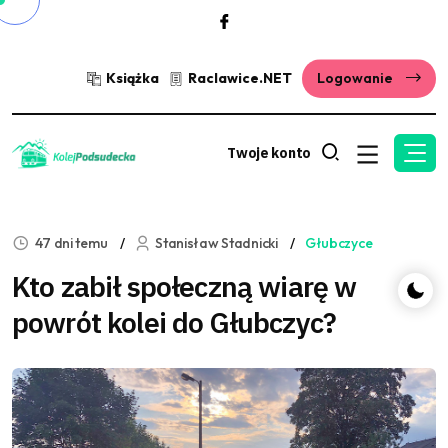
Książka
Raclawice.NET
Logowanie
Twoje konto
47 dni temu
Stanisław Stadnicki
Głubczyce
Kto zabił społeczną wiarę w
powrót kolei do Głubczyc?