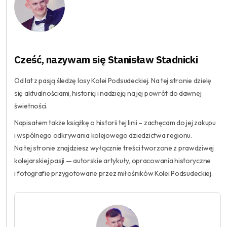
Cześć, nazywam się Stanisław Stadnicki
Od lat z pasją śledzę losy Kolei Podsudeckiej. Na tej stronie dzielę
się aktualnościami, historią i nadzieją na jej powrót do dawnej
świetności.
Napisałem także książkę o historii tej linii – zachęcam do jej zakupu
i wspólnego odkrywania kolejowego dziedzictwa regionu.
Na tej stronie znajdziesz wyłącznie treści tworzone z prawdziwej
kolejarskiej pasji — autorskie artykuły, opracowania historyczne
i fotografie przygotowane przez miłośników Kolei Podsudeckiej.