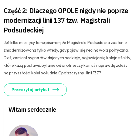
Część 2: Dlaczego OPOLE nigdy nie poprze
modernizacji linii 137 tzw. Magistrali
Podsudeckiej
Już kilka miesięcy temu pisałem, że Magistrala Podsudecka zostanie
zmodernizowana tylko wtedy, gdy pojawi się realna wola polityczna.
Dziś, zamiast sygnałów dających nadzieję, pojawiają się kolejne fakty,
które każą postawić pytanie odwrotne: czy komuś naprawdę zależy
na przyszłości kolei południa Opolszczyzny i linii 137?
Przeczytaj artykuł
Witam serdecznie