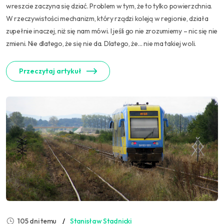
wreszcie zaczyna się dziać. Problem w tym, że to tylko powierzchnia.
W rzeczywistości mechanizm, który rządzi koleją w regionie, działa
zupełnie inaczej, niż się nam mówi. I jeśli go nie zrozumiemy – nic się nie
zmieni. Nie dlatego, że się nie da. Dlatego, że… nie ma takiej woli.
Przeczytaj artykuł
105 dni temu
Stanisław Stadnicki