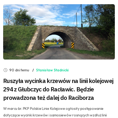
90 dni temu
Stanisław Stadnicki
Ruszyła wycinka krzewów na linii kolejowej
294 z Głubczyc do Racławic. Będzie
prowadzona też dalej do Raciborza
W marcu br. PKP Polskie Linie Kolejowe ogłosiły postępowanie
dotyczące wycinki krzewów i samosiewów rosnących wzdłuż linii