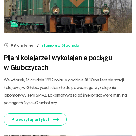
99 dni temu
Stanisław Stadnicki
Pijani kolejarze i wykolejenie pociągu
w Głubczycach
We wtorek, 16 grudnia 1997 roku, o godzinie 18:10 na terenie stacji
kolejowej w Głubczycach doszło do poważnego wykolejenia
lokomotywy serii SM42. Lokomotywa ta później pracowała m.in. na
pociągach Nysa-Głuchołazy.
Przeczytaj artykuł