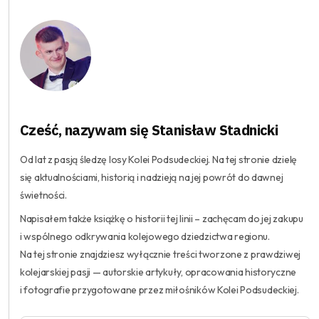
Cześć, nazywam się Stanisław Stadnicki
Od lat z pasją śledzę losy Kolei Podsudeckiej. Na tej stronie dzielę
się aktualnościami, historią i nadzieją na jej powrót do dawnej
świetności.
Napisałem także książkę o historii tej linii – zachęcam do jej zakupu
i wspólnego odkrywania kolejowego dziedzictwa regionu.
Na tej stronie znajdziesz wyłącznie treści tworzone z prawdziwej
kolejarskiej pasji — autorskie artykuły, opracowania historyczne
i fotografie przygotowane przez miłośników Kolei Podsudeckiej.