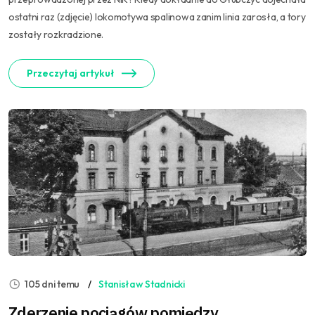
ostatni raz (zdjęcie) lokomotywa spalinowa zanim linia zarosła, a tory
zostały rozkradzione.
Przeczytaj artykuł
105 dni temu
Stanisław Stadnicki
Zderzenie pociągów pomiędzy