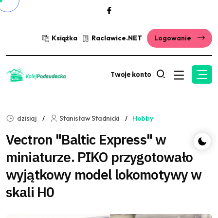
Książka
Raclawice.NET
Logowanie
Twoje konto
dzisiaj
Stanisław Stadnicki
Hobby
Vectron "Baltic Express" w
miniaturze. PIKO przygotowało
wyjątkowy model lokomotywy w
skali H0