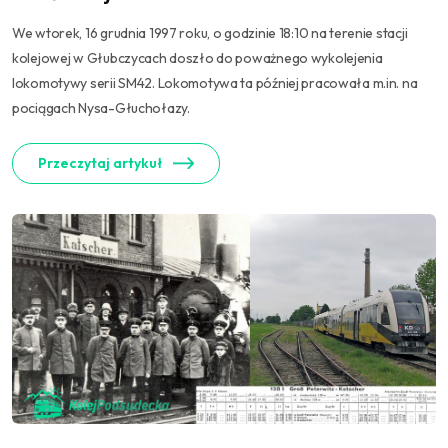
We wtorek, 16 grudnia 1997 roku, o godzinie 18:10 na terenie stacji
kolejowej w Głubczycach doszło do poważnego wykolejenia
lokomotywy serii SM42. Lokomotywa ta później pracowała m.in. na
pociągach Nysa-Głuchołazy.
Przeczytaj artykuł