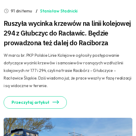
91 dni temu
Stanisław Stadnicki
Ruszyła wycinka krzewów na linii kolejowej
294 z Głubczyc do Racławic. Będzie
prowadzona też dalej do Raciborza
W marcu br. PKP Polskie Linie Kolejowe ogłosiły postępowanie
dotyczące wycinki krzewów i samosiewów rosnących wzdłuż linii
kolejowych nr 177 i 294, czyli na trasie Racibórz - Głubczyce -
Racławice Śląskie. Dziś wiadomo już, że prace weszły w fazę realizacji
i są widoczne w terenie.
Przeczytaj artykuł