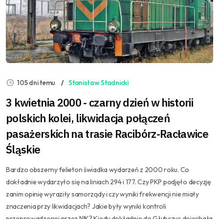
105 dni temu
Stanisław Stadnicki
3 kwietnia 2000 - czarny dzień w historii
polskich kolei, likwidacja połączeń
pasażerskich na trasie Racibórz-Racławice
Śląskie
Bardzo obszerny felieton świadka wydarzeń z 2000 roku. Co
dokładnie wydarzyło się na liniach 294 i 177. Czy PKP podjęło decyzję
zanim opinię wyraziły samorządy i czy wyniki frekwencji nie miały
znaczenia przy likwidacjach? Jakie były wyniki kontroli
przeprowadzonej przez NIK? Kiedy dokładnie do Głubczyc dojechała