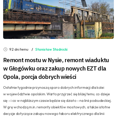
92 dni temu
Stanisław Stadnicki
Remont mostu w Nysie, remont wiaduktu
w Głogówku oraz zakup nowych EZT dla
Opola, porcja dobrych wieści
Ostatnie tygodnie przynoszą sporo dobrych informacji dla kolei
w województwie opolskim. Warto przyjrzeć się bliżej temu, co dzieje
się - i co w najbliższym czasie będzie się działo - na linii podsudeckiej.
W grę wchodzą m.in. remonty obiektów mostowych, a także istotne
decyzje dotyczące zakupu nowego taboru elektrycznego dla linii