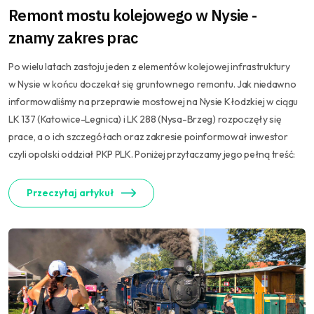
Remont mostu kolejowego w Nysie -
znamy zakres prac
Po wielu latach zastoju jeden z elementów kolejowej infrastruktury
w Nysie w końcu doczekał się gruntownego remontu. Jak niedawno
informowaliśmy na przeprawie mostowej na Nysie Kłodzkiej w ciągu
LK 137 (Katowice-Legnica) i LK 288 (Nysa-Brzeg) rozpoczęły się
prace, a o ich szczegółach oraz zakresie poinformował inwestor
czyli opolski oddział PKP PLK. Poniżej przytaczamy jego pełną treść:
Przeczytaj artykuł