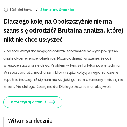
106 dni temu
Stanisław Stadnicki
Dlaczego kolej na Opolszczyźnie nie ma
szans się odrodzić? Brutalna analiza, której
nikt nie chce usłyszeć
Z pozoru wszystko wygląda dobrze: zapowiedzi nowych połączeń,
analizy, konferencje, obietnice. Można odnieść wrażenie, że coś
wreszcie zaczyna się dziać. Problem w tym, że to tylko powierzchnia.
W rzeczywistości mechanizm, który rządzi koleją w regionie, działa
zupełnie inaczej, niż się nam mówi. I jeśli go nie zrozumiemy – nic się nie
zmieni. Nie dlatego, że się nie da. Dlatego, że… nie ma takiej woli.
Przeczytaj artykuł
Witam serdecznie