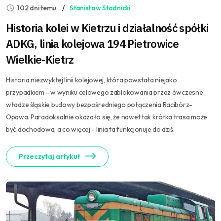
102 dni temu
Stanisław Stadnicki
Historia kolei w Kietrzu i działalność spółki
ADKG, linia kolejowa 194 Pietrowice
Wielkie-Kietrz
Historia niezwykłej linii kolejowej, która powstała niejako
przypadkiem - w wyniku celowego zablokowania przez ówczesne
władze śląskie budowy bezpośredniego połączenia Racibórz-
Opawa. Paradoksalnie okazało się, że nawet tak krótka trasa może
być dochodowa, a co więcej - linia ta funkcjonuje do dziś.
Przeczytaj artykuł