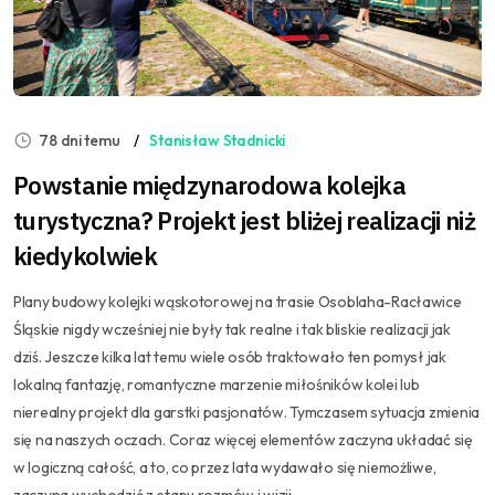
78 dni temu
Stanisław Stadnicki
Powstanie międzynarodowa kolejka
turystyczna? Projekt jest bliżej realizacji niż
kiedykolwiek
Plany budowy kolejki wąskotorowej na trasie Osoblaha-Racławice
Śląskie nigdy wcześniej nie były tak realne i tak bliskie realizacji jak
dziś. Jeszcze kilka lat temu wiele osób traktowało ten pomysł jak
lokalną fantazję, romantyczne marzenie miłośników kolei lub
nierealny projekt dla garstki pasjonatów. Tymczasem sytuacja zmienia
się na naszych oczach. Coraz więcej elementów zaczyna układać się
w logiczną całość, a to, co przez lata wydawało się niemożliwe,