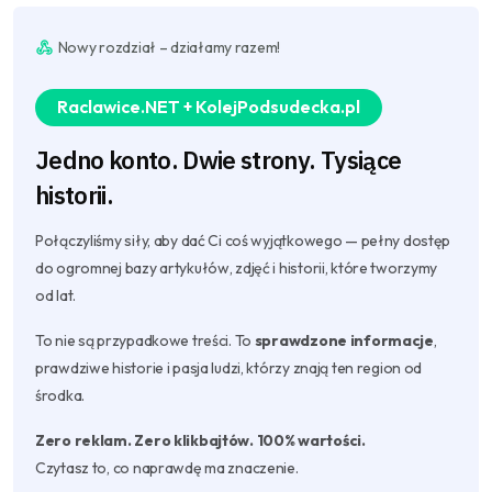
Nowy rozdział – działamy razem!
Raclawice.NET + KolejPodsudecka.pl
Jedno konto. Dwie strony. Tysiące
historii.
Połączyliśmy siły, aby dać Ci coś wyjątkowego — pełny dostęp
do ogromnej bazy artykułów, zdjęć i historii, które tworzymy
od lat.
To nie są przypadkowe treści. To
sprawdzone informacje
,
prawdziwe historie i pasja ludzi, którzy znają ten region od
środka.
Zero reklam. Zero klikbajtów. 100% wartości.
Czytasz to, co naprawdę ma znaczenie.