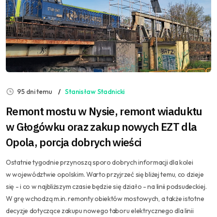
95 dni temu
Stanisław Stadnicki
Remont mostu w Nysie, remont wiaduktu
w Głogówku oraz zakup nowych EZT dla
Opola, porcja dobrych wieści
Ostatnie tygodnie przynoszą sporo dobrych informacji dla kolei
w województwie opolskim. Warto przyjrzeć się bliżej temu, co dzieje
się - i co w najbliższym czasie będzie się działo - na linii podsudeckiej.
W grę wchodzą m.in. remonty obiektów mostowych, a także istotne
decyzje dotyczące zakupu nowego taboru elektrycznego dla linii