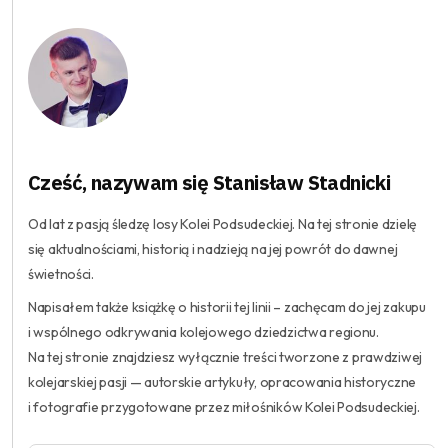
Cześć, nazywam się Stanisław Stadnicki
Od lat z pasją śledzę losy Kolei Podsudeckiej. Na tej stronie dzielę
się aktualnościami, historią i nadzieją na jej powrót do dawnej
świetności.
Napisałem także książkę o historii tej linii – zachęcam do jej zakupu
i wspólnego odkrywania kolejowego dziedzictwa regionu.
Na tej stronie znajdziesz wyłącznie treści tworzone z prawdziwej
kolejarskiej pasji — autorskie artykuły, opracowania historyczne
i fotografie przygotowane przez miłośników Kolei Podsudeckiej.