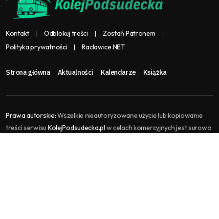
Kontakt
Odblokuj treści
Zostań Patronem
Polityka prywatności
Raclawice.NET
Strona główna
Aktualności
Kalendarze
Książka
Prawa autorskie:
Wszelkie nieautoryzowane użycie lub kopiowanie
treści serwisu
KolejPodsudecka.pl
w celach komercyjnych jest surowo
zabronione i stanowi naruszenie praw autorskich, które może
skutkować podjęciem kroków prawnych. KolejPodsudecka.pl jest
częścią serwisu
Raclawice.NET
, gromadzi i agreguje treści kolejowe.