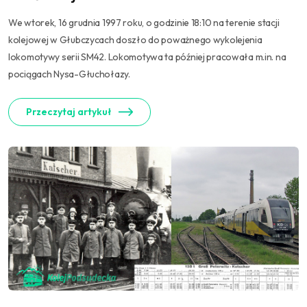
We wtorek, 16 grudnia 1997 roku, o godzinie 18:10 na terenie stacji
kolejowej w Głubczycach doszło do poważnego wykolejenia
lokomotywy serii SM42. Lokomotywa ta później pracowała m.in. na
pociągach Nysa-Głuchołazy.
Przeczytaj artykuł