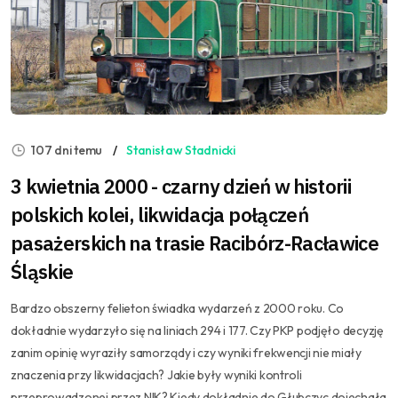
107 dni temu
Stanisław Stadnicki
3 kwietnia 2000 - czarny dzień w historii
polskich kolei, likwidacja połączeń
pasażerskich na trasie Racibórz-Racławice
Śląskie
Bardzo obszerny felieton świadka wydarzeń z 2000 roku. Co
dokładnie wydarzyło się na liniach 294 i 177. Czy PKP podjęło decyzję
zanim opinię wyraziły samorządy i czy wyniki frekwencji nie miały
znaczenia przy likwidacjach? Jakie były wyniki kontroli
przeprowadzonej przez NIK? Kiedy dokładnie do Głubczyc dojechała