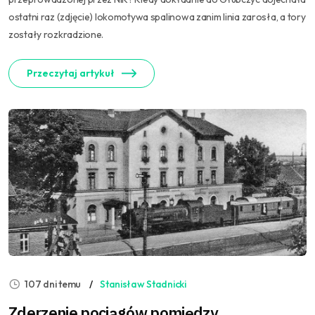
ostatni raz (zdjęcie) lokomotywa spalinowa zanim linia zarosła, a tory
zostały rozkradzione.
Przeczytaj artykuł
107 dni temu
Stanisław Stadnicki
Zderzenie pociągów pomiędzy