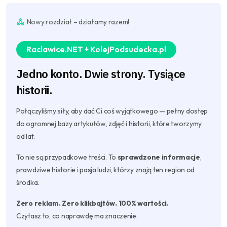
Nowy rozdział – działamy razem!
Raclawice.NET + KolejPodsudecka.pl
Jedno konto. Dwie strony. Tysiące
historii.
Połączyliśmy siły, aby dać Ci coś wyjątkowego — pełny dostęp
do ogromnej bazy artykułów, zdjęć i historii, które tworzymy
od lat.
To nie są przypadkowe treści. To
sprawdzone informacje
,
prawdziwe historie i pasja ludzi, którzy znają ten region od
środka.
Zero reklam. Zero klikbajtów. 100% wartości.
Czytasz to, co naprawdę ma znaczenie.