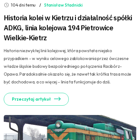
104 dni temu
Stanisław Stadnicki
Historia kolei w Kietrzu i działalność spółki
ADKG, linia kolejowa 194 Pietrowice
Wielkie-Kietrz
Historia niezwykłej linii kolejowej, która powstała niejako
przypadkiem - w wyniku celowego zablokowania przez ówczesne
władze śląskie budowy bezpośredniego połączenia Racibórz-
Opawa. Paradoksalnie okazało się, że nawet tak krótka trasa może
być dochodowa, a co więcej - linia ta funkcjonuje do dziś.
Przeczytaj artykuł