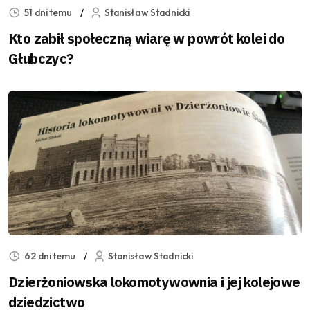
51 dni temu
Stanisław Stadnicki
Kto zabił społeczną wiarę w powrót kolei do
Głubczyc?
62 dni temu
Stanisław Stadnicki
Dzierżoniowska lokomotywownia i jej kolejowe
dziedzictwo