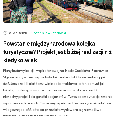
81 dni temu
Stanisław Stadnicki
Powstanie międzynarodowa kolejka
turystyczna? Projekt jest bliżej realizacji niż
kiedykolwiek
Plany budowy kolejki wąskotorowej na trasie Osoblaha-Racławice
Śląskie nigdy wcześniej nie były tak realne i tak bliskie realizacji jak
dziś. Jeszcze kilka lat temu wiele osób traktowało ten pomysł jak
lokalną fantazję, romantyczne marzenie miłośników kolei lub
nierealny projekt dla garstki pasjonatów. Tymczasem sytuacja zmienia
się na naszych oczach. Coraz więcej elementów zaczyna układać się
w logiczną całość, a to, co przez lata wydawało się niemożliwe,