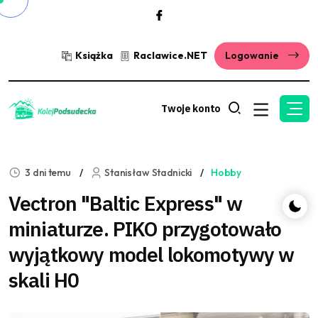
Książka
Raclawice.NET
Logowanie
Twoje konto
3 dni temu
Stanisław Stadnicki
Hobby
Vectron "Baltic Express" w
miniaturze. PIKO przygotowało
wyjątkowy model lokomotywy w
skali H0