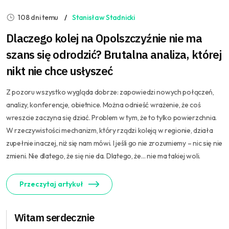
108 dni temu
Stanisław Stadnicki
Dlaczego kolej na Opolszczyźnie nie ma
szans się odrodzić? Brutalna analiza, której
nikt nie chce usłyszeć
Z pozoru wszystko wygląda dobrze: zapowiedzi nowych połączeń,
analizy, konferencje, obietnice. Można odnieść wrażenie, że coś
wreszcie zaczyna się dziać. Problem w tym, że to tylko powierzchnia.
W rzeczywistości mechanizm, który rządzi koleją w regionie, działa
zupełnie inaczej, niż się nam mówi. I jeśli go nie zrozumiemy – nic się nie
zmieni. Nie dlatego, że się nie da. Dlatego, że… nie ma takiej woli.
Przeczytaj artykuł
Witam serdecznie