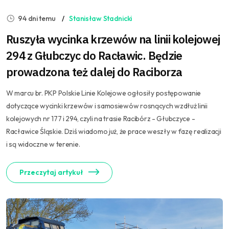
94 dni temu
Stanisław Stadnicki
Ruszyła wycinka krzewów na linii kolejowej
294 z Głubczyc do Racławic. Będzie
prowadzona też dalej do Raciborza
W marcu br. PKP Polskie Linie Kolejowe ogłosiły postępowanie
dotyczące wycinki krzewów i samosiewów rosnących wzdłuż linii
kolejowych nr 177 i 294, czyli na trasie Racibórz - Głubczyce -
Racławice Śląskie. Dziś wiadomo już, że prace weszły w fazę realizacji
i są widoczne w terenie.
Przeczytaj artykuł