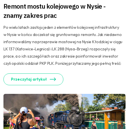
Remont mostu kolejowego w Nysie -
znamy zakres prac
Po wielu latach zastoju jeden z elementów kolejowej infrastruktury
w Nysie w końcu doczekał się gruntownego remontu. Jak niedawno
informowaliśmy na przeprawie mostowej na Nysie Kłodzkiej w ciągu
LK 137 (Katowice-Legnica) i LK 288 (Nysa-Brzeg) rozpoczęły się
prace, a o ich szczegółach oraz zakresie poinformował inwestor
czyli opolski oddział PKP PLK. Poniżej przytaczamy jego pełną treść:
Przeczytaj artykuł