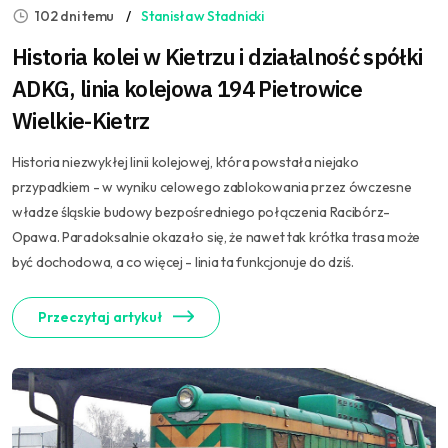
102 dni temu
Stanisław Stadnicki
Historia kolei w Kietrzu i działalność spółki
ADKG, linia kolejowa 194 Pietrowice
Wielkie-Kietrz
Historia niezwykłej linii kolejowej, która powstała niejako
przypadkiem - w wyniku celowego zablokowania przez ówczesne
władze śląskie budowy bezpośredniego połączenia Racibórz-
Opawa. Paradoksalnie okazało się, że nawet tak krótka trasa może
być dochodowa, a co więcej - linia ta funkcjonuje do dziś.
Przeczytaj artykuł