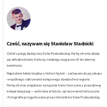
Cześć, nazywam się Stanisław Stadnicki
Od lat z pasją śledzę losy Kolei Podsudeckiej. Na tej stronie dzielę
się aktualnościami, historią i nadzieją na jej powrót do dawnej
świetności.
Napisałem także książkę o historii tej linii – zachęcam do jej zakupu
i wspólnego odkrywania kolejowego dziedzictwa regionu.
Na tej stronie znajdziesz wyłącznie treści tworzone z prawdziwej
kolejarskiej pasji — autorskie artykuły, opracowania historyczne
i fotografie przygotowane przez miłośników Kolei Podsudeckiej.