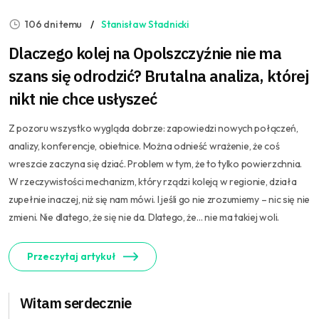
106 dni temu
Stanisław Stadnicki
Dlaczego kolej na Opolszczyźnie nie ma
szans się odrodzić? Brutalna analiza, której
nikt nie chce usłyszeć
Z pozoru wszystko wygląda dobrze: zapowiedzi nowych połączeń,
analizy, konferencje, obietnice. Można odnieść wrażenie, że coś
wreszcie zaczyna się dziać. Problem w tym, że to tylko powierzchnia.
W rzeczywistości mechanizm, który rządzi koleją w regionie, działa
zupełnie inaczej, niż się nam mówi. I jeśli go nie zrozumiemy – nic się nie
zmieni. Nie dlatego, że się nie da. Dlatego, że… nie ma takiej woli.
Przeczytaj artykuł
Witam serdecznie