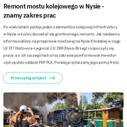
Remont mostu kolejowego w Nysie -
znamy zakres prac
Po wielu latach zastoju jeden z elementów kolejowej infrastruktury
w Nysie w końcu doczekał się gruntownego remontu. Jak niedawno
informowaliśmy na przeprawie mostowej na Nysie Kłodzkiej w ciągu
LK 137 (Katowice-Legnica) i LK 288 (Nysa-Brzeg) rozpoczęły się
prace, a o ich szczegółach oraz zakresie poinformował inwestor
czyli opolski oddział PKP PLK. Poniżej przytaczamy jego pełną treść:
Przeczytaj artykuł