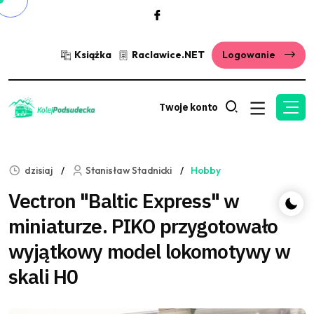
Książka
Raclawice.NET
Logowanie
Twoje konto
dzisiaj
Stanisław Stadnicki
Hobby
Vectron "Baltic Express" w
miniaturze. PIKO przygotowało
wyjątkowy model lokomotywy w
skali H0