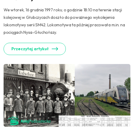
We wtorek, 16 grudnia 1997 roku, o godzinie 18:10 na terenie stacji
kolejowej w Głubczycach doszło do poważnego wykolejenia
lokomotywy serii SM42. Lokomotywa ta później pracowała m.in. na
pociągach Nysa-Głuchołazy.
Przeczytaj artykuł