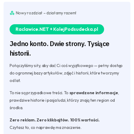
Nowy rozdział – działamy razem!
Raclawice.NET + KolejPodsudecka.pl
Jedno konto. Dwie strony. Tysiące
historii.
Połączyliśmy siły, aby dać Ci coś wyjątkowego — pełny dostęp
do ogromnej bazy artykułów, zdjęć i historii, które tworzymy
od lat.
To nie są przypadkowe treści. To
sprawdzone informacje
,
prawdziwe historie i pasja ludzi, którzy znają ten region od
środka.
Zero reklam. Zero klikbajtów. 100% wartości.
Czytasz to, co naprawdę ma znaczenie.