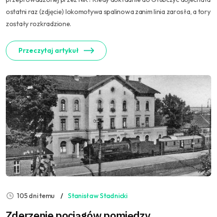
ostatni raz (zdjęcie) lokomotywa spalinowa zanim linia zarosła, a tory
zostały rozkradzione.
Przeczytaj artykuł
105 dni temu
Stanisław Stadnicki
Zderzenie pociągów pomiędzy