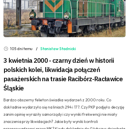
105 dni temu
Stanisław Stadnicki
3 kwietnia 2000 - czarny dzień w historii
polskich kolei, likwidacja połączeń
pasażerskich na trasie Racibórz-Racławice
Śląskie
Bardzo obszerny felieton świadka wydarzeń z 2000 roku. Co
dokładnie wydarzyło się na liniach 294 i 177. Czy PKP podjęło decyzję
zanim opinię wyraziły samorządy i czy wyniki frekwencji nie miały
znaczenia przy likwidacjach? Jakie były wyniki kontroli
przeprowadzonej przez NIK? Kiedy dokładnie do Głubczyc dojechała