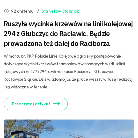
92 dni temu
Stanisław Stadnicki
Ruszyła wycinka krzewów na linii kolejowej
294 z Głubczyc do Racławic. Będzie
prowadzona też dalej do Raciborza
W marcu br. PKP Polskie Linie Kolejowe ogłosiły postępowanie
dotyczące wycinki krzewów i samosiewów rosnących wzdłuż linii
kolejowych nr 177 i 294, czyli na trasie Racibórz - Głubczyce -
Racławice Śląskie. Dziś wiadomo już, że prace weszły w fazę realizacji
i są widoczne w terenie.
Przeczytaj artykuł