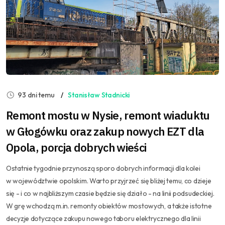
93 dni temu
Stanisław Stadnicki
Remont mostu w Nysie, remont wiaduktu
w Głogówku oraz zakup nowych EZT dla
Opola, porcja dobrych wieści
Ostatnie tygodnie przynoszą sporo dobrych informacji dla kolei
w województwie opolskim. Warto przyjrzeć się bliżej temu, co dzieje
się - i co w najbliższym czasie będzie się działo - na linii podsudeckiej.
W grę wchodzą m.in. remonty obiektów mostowych, a także istotne
decyzje dotyczące zakupu nowego taboru elektrycznego dla linii