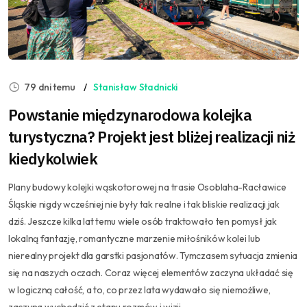
79 dni temu
Stanisław Stadnicki
Powstanie międzynarodowa kolejka
turystyczna? Projekt jest bliżej realizacji niż
kiedykolwiek
Plany budowy kolejki wąskotorowej na trasie Osoblaha-Racławice
Śląskie nigdy wcześniej nie były tak realne i tak bliskie realizacji jak
dziś. Jeszcze kilka lat temu wiele osób traktowało ten pomysł jak
lokalną fantazję, romantyczne marzenie miłośników kolei lub
nierealny projekt dla garstki pasjonatów. Tymczasem sytuacja zmienia
się na naszych oczach. Coraz więcej elementów zaczyna układać się
w logiczną całość, a to, co przez lata wydawało się niemożliwe,