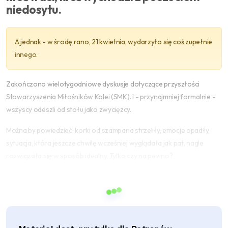
niedosytu.
A jednak - w środę rano, 21 kwietnia, wydarzyło się coś zupełnie
innego.
Zakończono wielotygodniowe dyskusje dotyczące przyszłości
Stowarzyszenia Miłośników Kolei (SMK). I - przynajmniej formalnie -
wszyscy odeszli od stołu jako zwycięzcy.
Można by powiedzieć: korki od szampana strzeliły, emocje opadły,
sytuacja, która jeszcze chwilę wcześniej wyglądała jak pat, nagle
rozwiązała się w sposób idealny. Tylko czy na pewno?