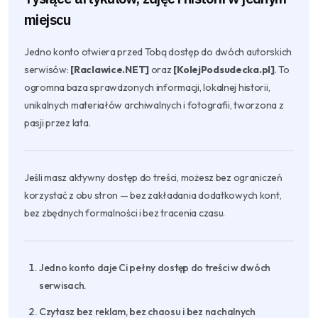
miejscu
Jedno konto otwiera przed Tobą dostęp do dwóch autorskich
serwisów:
[Raclawice.NET]
oraz
[KolejPodsudecka.pl]
. To
ogromna baza sprawdzonych informacji, lokalnej historii,
unikalnych materiałów archiwalnych i fotografii, tworzona z
pasji przez lata.
Jeśli masz aktywny dostęp do treści, możesz bez ograniczeń
korzystać z obu stron — bez zakładania dodatkowych kont,
bez zbędnych formalności i bez tracenia czasu.
Jedno konto daje Ci pełny dostęp do treści w dwóch
serwisach.
Czytasz bez reklam, bez chaosu i bez nachalnych