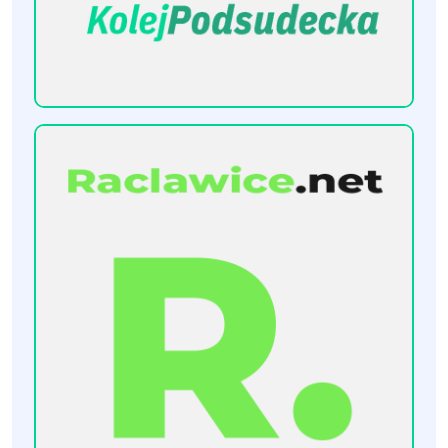
[KolejPodsudecka.pl]