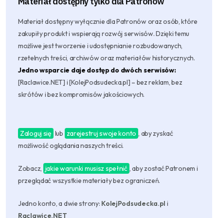
Materiał dostępny tylko dla
Patronów
Materiał dostępny wyłącznie dla Patronów oraz osób, które
zakupiły produkt i wspierają rozwój serwisów. Dzięki temu
możliwe jest tworzenie i udostępnianie rozbudowanych,
rzetelnych treści, archiwów oraz materiałów historycznych.
Jedno wsparcie daje dostęp do dwóch serwisów:
[Raclawice.NET] i [KolejPodsudecka.pl] – bez reklam, bez
skrótów i bez kompromisów jakościowych.
Zaloguj się
lub
zarejestruj swoje konto
, aby zyskać
możliwość oglądania naszych treści.
Zobacz,
jakie warunki musisz spełnić
, aby zostać Patronem i
przeglądać wszystkie materiały bez ograniczeń.
Jedno konto, a dwie strony:
KolejPodsudecka.pl
i
Raclawice.NET