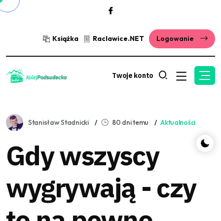
Książka
Raclawice.NET
Logowanie
Twoje konto
Stanisław Stadnicki
80 dni temu
Aktualności
Gdy wszyscy
wygrywają - czy
to na pewno