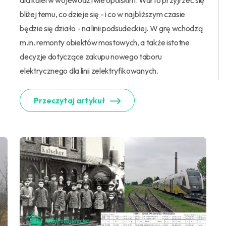
dla kolei w województwie opolskim. Warto przyjrzeć się
bliżej temu, co dzieje się - i co w najbliższym czasie
e
będzie się działo - na linii podsudeckiej. W grę wchodzą
m.in. remonty obiektów mostowych, a także istotne
decyzje dotyczące zakupu nowego taboru
elektrycznego dla linii zelektryfikowanych.
Przeczytaj artykuł