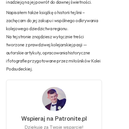
i nadzieją na jej powrót do dawnej świetności.
Napisałem także książkę o historii tej linii –
zachęcam do jej zakupu i wspólnego odkrywania
kolejowego dziedzictwa regionu.
Na tej stronie znajdziesz wyłącznie treści
tworzone z prawdziwej kolejarskiej pasji —
autorskie artykuły, opracowania historyczne
i fotografie przygotowane przez miłośników Kolei
Podsudeckiej.