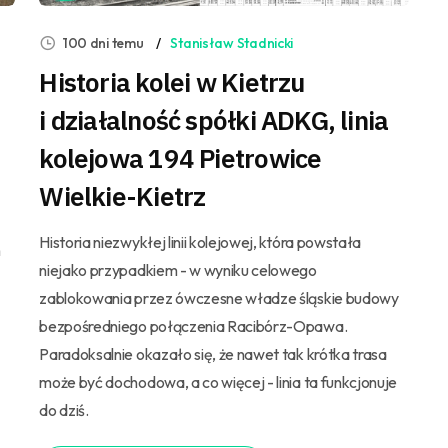
100 dni temu
Stanisław Stadnicki
Historia kolei w Kietrzu
i działalność spółki ADKG, linia
kolejowa 194 Pietrowice
Wielkie-Kietrz
Historia niezwykłej linii kolejowej, która powstała
h
niejako przypadkiem - w wyniku celowego
zablokowania przez ówczesne władze śląskie budowy
bezpośredniego połączenia Racibórz-Opawa.
Paradoksalnie okazało się, że nawet tak krótka trasa
może być dochodowa, a co więcej - linia ta funkcjonuje
do dziś.