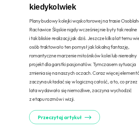
kiedykolwiek
Plany budowy kolejki wąskotorowej na trasie Osoblah
Racławice Śląskie nigdy wcześniej nie były tak realne
i tak bliskie realizacji jak dziś. Jeszcze kilka lat temu wi
osób traktowało ten pomysł jak lokalną fantazję,
romantyczne marzenie miłośników kolei lub nierealny
projekt dla garstki pasjonatów. Tymczasem sytuacja
zmienia się na naszych oczach. Coraz więcej elemen
zaczyna układać się w logiczną całość, a to, co przez
lata wydawało się niemożliwe, zaczyna wychodzić
z etapu rozmów i wizji.
Przeczytaj artykuł