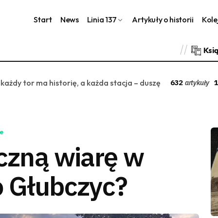
Start
News
Linia 137
Artykuły o historii
Kole
Ksi
 każdy tor ma historię, a każda stacja – duszę
632
1
artykuły
e
eczną wiarę w
o Głubczyc?