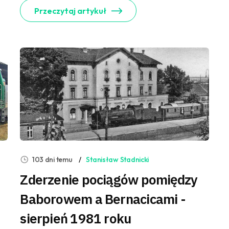
Przeczytaj artykuł
103 dni temu
Stanisław Stadnicki
Zderzenie pociągów pomiędzy
Baborowem a Bernacicami -
sierpień 1981 roku