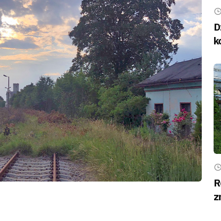
D
k
R
z