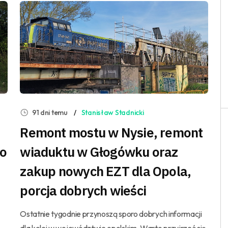
91 dni temu
Stanisław Stadnicki
Remont mostu w Nysie, remont
do
wiaduktu w Głogówku oraz
zakup nowych EZT dla Opola,
porcja dobrych wieści
Ostatnie tygodnie przynoszą sporo dobrych informacji