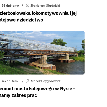
58 dni temu
Stanisław Stadnicki
zierżoniowska lokomotywownia i jej
olejowe dziedzictwo
63 dni temu
Marek Grygorowicz
emont mostu kolejowego w Nysie -
namy zakres prac