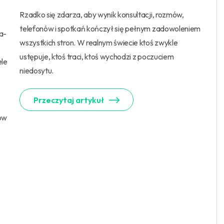
Rzadko się zdarza, aby wynik konsultacji, rozmów,
telefonów i spotkań kończył się pełnym zadowoleniem
a-
wszystkich stron. W realnym świecie ktoś zwykle
ustępuje, ktoś traci, ktoś wychodzi z poczuciem
ele
niedosytu.
Przeczytaj artykuł
tów