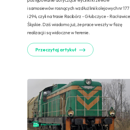
postępowanie dotyczące wycinki krzewów
i samosiewów rosnących wzdłuż linii kolejowych nr 177
i 294, czyli na trasie Racibórz - Głubczyce - Racławic
Śląskie. Dziś wiadomo już, że prace weszły w fazę
realizacji i są widoczne w terenie.
Przeczytaj artykuł