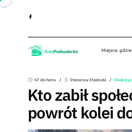
Miejsce, gdzie
47 dni temu
Stanisław Stadnicki
Głubczyc
Kto zabił społ
powrót kolei d