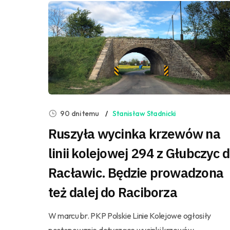
90 dni temu
Stanisław Stadnicki
Ruszyła wycinka krzewów na
linii kolejowej 294 z Głubczyc 
Racławic. Będzie prowadzona
też dalej do Raciborza
W marcu br. PKP Polskie Linie Kolejowe ogłosiły