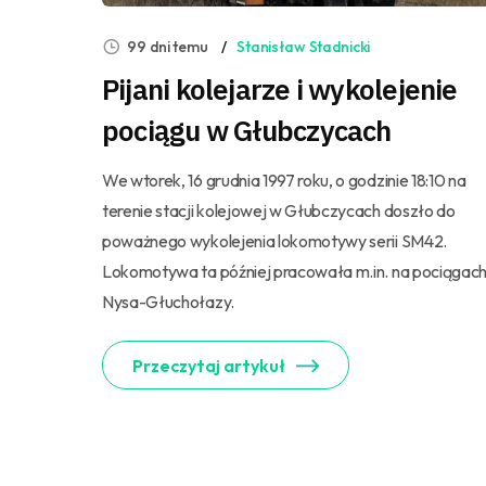
99 dni temu
Stanisław Stadnicki
Pijani kolejarze i wykolejenie
pociągu w Głubczycach
We wtorek, 16 grudnia 1997 roku, o godzinie 18:10 na
terenie stacji kolejowej w Głubczycach doszło do
poważnego wykolejenia lokomotywy serii SM42.
Lokomotywa ta później pracowała m.in. na pociągac
Nysa-Głuchołazy.
Przeczytaj artykuł