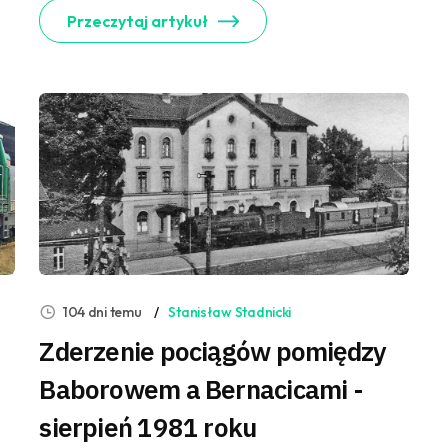
Przeczytaj artykuł
104 dni temu
Stanisław Stadnicki
Zderzenie pociągów pomiędzy
Baborowem a Bernacicami -
sierpień 1981 roku