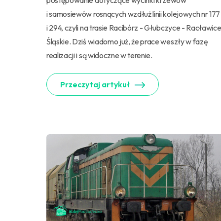
postępowanie dotyczące wycinki krzewów
i samosiewów rosnących wzdłuż linii kolejowych nr 177
i 294, czyli na trasie Racibórz - Głubczyce - Racławic
Śląskie. Dziś wiadomo już, że prace weszły w fazę
realizacji i są widoczne w terenie.
Przeczytaj artykuł