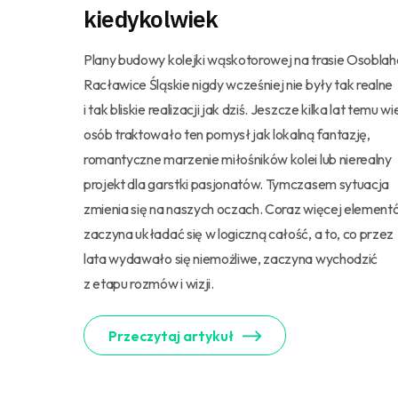
kiedykolwiek
Plany budowy kolejki wąskotorowej na trasie Osoblah
Racławice Śląskie nigdy wcześniej nie były tak realne
i tak bliskie realizacji jak dziś. Jeszcze kilka lat temu wi
osób traktowało ten pomysł jak lokalną fantazję,
romantyczne marzenie miłośników kolei lub nierealny
projekt dla garstki pasjonatów. Tymczasem sytuacja
zmienia się na naszych oczach. Coraz więcej elemen
zaczyna układać się w logiczną całość, a to, co przez
lata wydawało się niemożliwe, zaczyna wychodzić
z etapu rozmów i wizji.
Przeczytaj artykuł