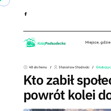
Miejsce, gdzie
48 dni temu
Stanisław Stadnicki
Głubczyc
Kto zabił społ
powrót kolei d