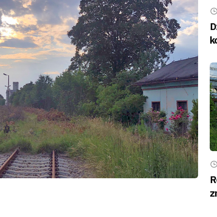
D
k
R
z