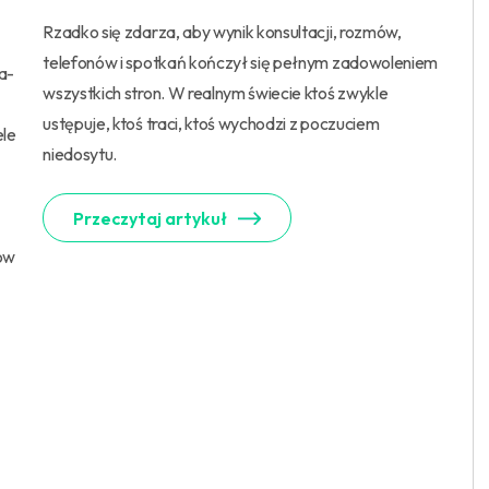
Rzadko się zdarza, aby wynik konsultacji, rozmów,
telefonów i spotkań kończył się pełnym zadowoleniem
a-
wszystkich stron. W realnym świecie ktoś zwykle
ustępuje, ktoś traci, ktoś wychodzi z poczuciem
ele
niedosytu.
Przeczytaj artykuł
tów