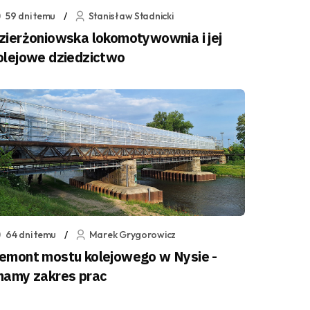
59 dni temu
Stanisław Stadnicki
zierżoniowska lokomotywownia i jej
olejowe dziedzictwo
64 dni temu
Marek Grygorowicz
emont mostu kolejowego w Nysie -
namy zakres prac