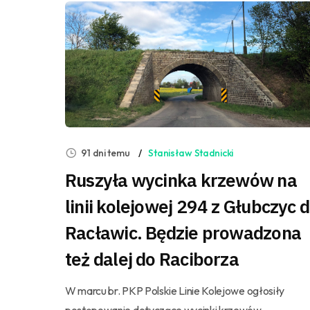
91 dni temu
Stanisław Stadnicki
Ruszyła wycinka krzewów na
linii kolejowej 294 z Głubczyc 
Racławic. Będzie prowadzona
też dalej do Raciborza
W marcu br. PKP Polskie Linie Kolejowe ogłosiły