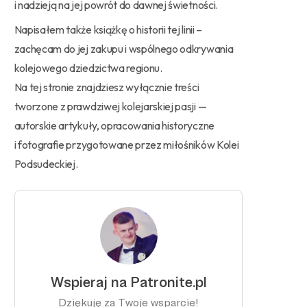
i nadzieją na jej powrót do dawnej świetności.
Napisałem także książkę o historii tej linii –
zachęcam do jej zakupu i wspólnego odkrywania
kolejowego dziedzictwa regionu.
Na tej stronie znajdziesz wyłącznie treści
tworzone z prawdziwej kolejarskiej pasji —
autorskie artykuły, opracowania historyczne
i fotografie przygotowane przez miłośników Kolei
Podsudeckiej.