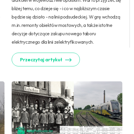
dla kolei w województwie opolskim. Warto przyjrzeć się
bliżej temu, co dzieje się - i co w najbliższym czasie
e
będzie się działo - na linii podsudeckiej. W grę wchodzą
m.in. remonty obiektów mostowych, a także istotne
decyzje dotyczące zakupu nowego taboru
elektrycznego dla linii zelektryfikowanych.
Przeczytaj artykuł