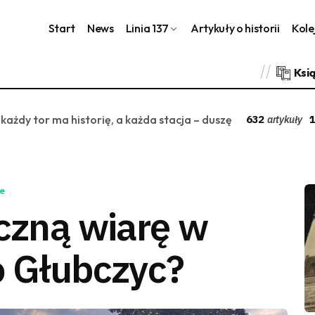
Start
News
Linia 137
Artykuły o historii
Kole
Ksi
 każdy tor ma historię, a każda stacja – duszę
632
1
artykuły
e
eczną wiarę w
o Głubczyc?