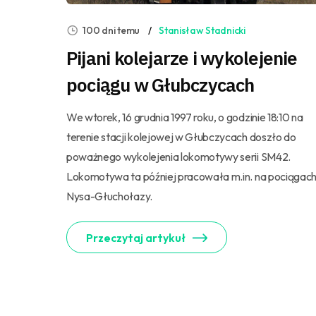
100 dni temu
Stanisław Stadnicki
Pijani kolejarze i wykolejenie
pociągu w Głubczycach
We wtorek, 16 grudnia 1997 roku, o godzinie 18:10 na
terenie stacji kolejowej w Głubczycach doszło do
poważnego wykolejenia lokomotywy serii SM42.
Lokomotywa ta później pracowała m.in. na pociągac
Nysa-Głuchołazy.
Przeczytaj artykuł