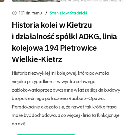
101 dni temu
Stanisław Stadnicki
Historia kolei w Kietrzu
i działalność spółki ADKG, linia
kolejowa 194 Pietrowice
Wielkie-Kietrz
Historia niezwykłej linii kolejowej, która powstała
h
niejako przypadkiem - w wyniku celowego
zablokowania przez ówczesne władze śląskie budowy
bezpośredniego połączenia Racibórz-Opawa.
Paradoksalnie okazało się, że nawet tak krótka trasa
może być dochodowa, a co więcej - linia ta funkcjonuje
do dziś.