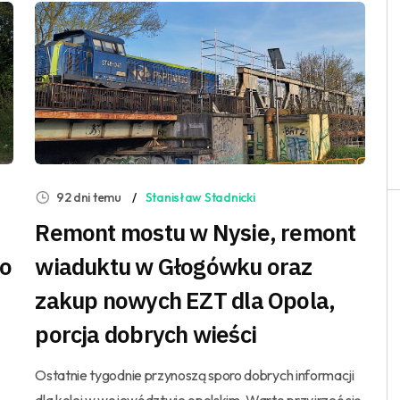
92 dni temu
Stanisław Stadnicki
Remont mostu w Nysie, remont
do
wiaduktu w Głogówku oraz
zakup nowych EZT dla Opola,
porcja dobrych wieści
Ostatnie tygodnie przynoszą sporo dobrych informacji