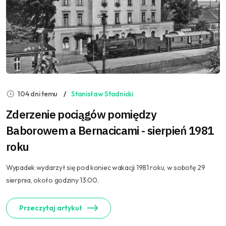
104 dni temu
Stanisław Stadnicki
Zderzenie pociągów pomiędzy
Baborowem a Bernacicami - sierpień 1981
roku
Wypadek wydarzył się pod koniec wakacji 1981 roku, w sobotę 29
sierpnia, około godziny 13:00.
Przeczytaj artykuł