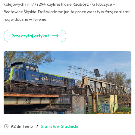
kolejowych nr 177 i 294, czyli na trasie Racibórz - Głubczyce -
Racławice Śląskie. Dziś wiadomo już, że prace weszły w fazę realizacji
i są widoczne w terenie.
Przeczytaj artykuł
92 dni temu
Stanisław Stadnicki