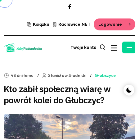
Książka
Raclawice.NET
Logowanie
Twoje konto
48 dni temu
Stanisław Stadnicki
Głubczyce
Kto zabił społeczną wiarę w
powrót kolei do Głubczyc?