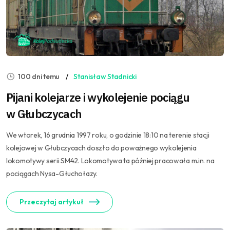
100 dni temu
Stanisław Stadnicki
Pijani kolejarze i wykolejenie pociągu
w Głubczycach
We wtorek, 16 grudnia 1997 roku, o godzinie 18:10 na terenie stacji
kolejowej w Głubczycach doszło do poważnego wykolejenia
lokomotywy serii SM42. Lokomotywa ta później pracowała m.in. na
pociągach Nysa-Głuchołazy.
Przeczytaj artykuł