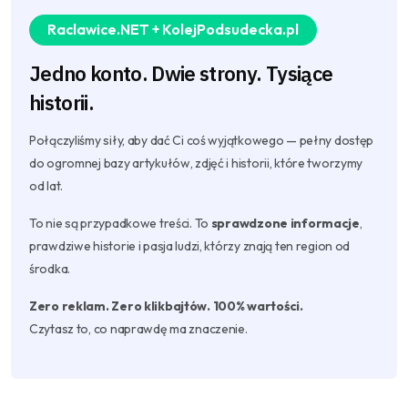
Raclawice.NET + KolejPodsudecka.pl
Jedno konto. Dwie strony. Tysiące
historii.
Połączyliśmy siły, aby dać Ci coś wyjątkowego — pełny dostęp
do ogromnej bazy artykułów, zdjęć i historii, które tworzymy
od lat.
To nie są przypadkowe treści. To
sprawdzone informacje
,
prawdziwe historie i pasja ludzi, którzy znają ten region od
środka.
Zero reklam. Zero klikbajtów. 100% wartości.
Czytasz to, co naprawdę ma znaczenie.