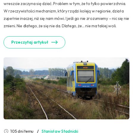
wreszcie zaczyna się dziać. Problem w tym, że to tylko powierzchnia.
W rzeczywistości mechanizm, który rządzi koleją w regionie, działa
zupełnie inaczej, niż się nam mówi. I jeśli go nie zrozumiemy – nic się nie
zmieni. Nie dlatego, że się nie da. Dlatego, że… nie ma takiej woli.
Przeczytaj artykuł
105 dni temu
Stanisław Stadnicki