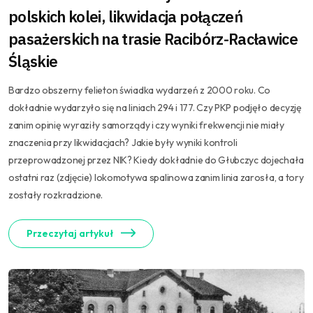
polskich kolei, likwidacja połączeń
pasażerskich na trasie Racibórz-Racławice
Śląskie
Bardzo obszerny felieton świadka wydarzeń z 2000 roku. Co
dokładnie wydarzyło się na liniach 294 i 177. Czy PKP podjęło decyzję
zanim opinię wyraziły samorządy i czy wyniki frekwencji nie miały
znaczenia przy likwidacjach? Jakie były wyniki kontroli
przeprowadzonej przez NIK? Kiedy dokładnie do Głubczyc dojechała
ostatni raz (zdjęcie) lokomotywa spalinowa zanim linia zarosła, a tory
zostały rozkradzione.
Przeczytaj artykuł