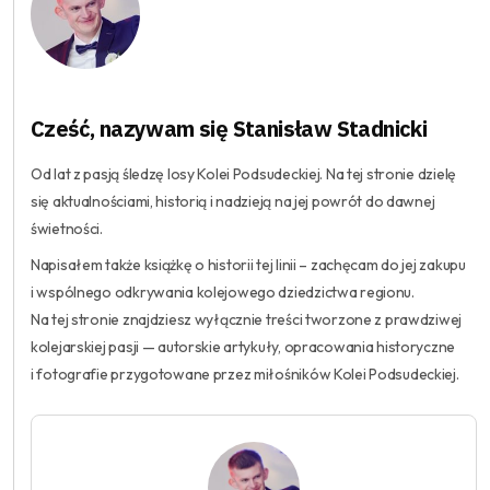
Cześć, nazywam się Stanisław Stadnicki
Od lat z pasją śledzę losy Kolei Podsudeckiej. Na tej stronie dzielę
się aktualnościami, historią i nadzieją na jej powrót do dawnej
świetności.
Napisałem także książkę o historii tej linii – zachęcam do jej zakupu
i wspólnego odkrywania kolejowego dziedzictwa regionu.
Na tej stronie znajdziesz wyłącznie treści tworzone z prawdziwej
kolejarskiej pasji — autorskie artykuły, opracowania historyczne
i fotografie przygotowane przez miłośników Kolei Podsudeckiej.