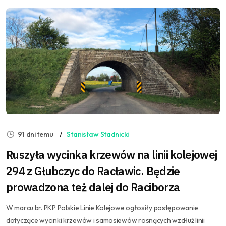
91 dni temu
Stanisław Stadnicki
Ruszyła wycinka krzewów na linii kolejowej
294 z Głubczyc do Racławic. Będzie
prowadzona też dalej do Raciborza
W marcu br. PKP Polskie Linie Kolejowe ogłosiły postępowanie
dotyczące wycinki krzewów i samosiewów rosnących wzdłuż linii