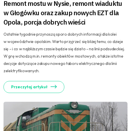
Remont mostu w Nysie, remont wiaduktu
w Głogówku oraz zakup nowych EZT dla
Opola, porcja dobrych wieści
Ostatnie tygodnie przynoszą sporo dobrych informacji dla kolei
w województwie opolskim. Warto przyjrzeć się bliżej temu, co dzieje
się - i co w najbliższym czasie będzie się działo - na linii podsudeckiej.
W grę wchodzą m.in. remonty obiektów mostowych, a także istotne
decyzje dotyczące zakupu nowego taboru elektrycznego dla linii
zelektryfikowanych.
Przeczytaj artykuł