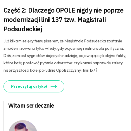
Część 2: Dlaczego OPOLE nigdy nie poprze
modernizacji linii 137 tzw. Magistrali
Podsudeckiej
Już kilka miesięcy temu pisałem, że Magistrala Podsudecka zostanie
zmodernizowana tylko wtedy, gdy pojawi się realna wola polityczna.
Dziś, zamiast sygnałów dających nadzieję, pojawiają się kolejne fakty,
które każą postawić pytanie odwrotne: czy komuś naprawdę zależy
na przyszłości kolei południa Opolszczyzny i linii 137?
Przeczytaj artykuł
Witam serdecznie