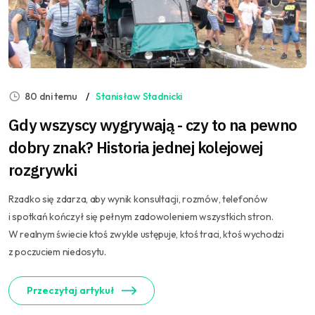
80 dni temu
Stanisław Stadnicki
Gdy wszyscy wygrywają - czy to na pewno
dobry znak? Historia jednej kolejowej
rozgrywki
Rzadko się zdarza, aby wynik konsultacji, rozmów, telefonów
i spotkań kończył się pełnym zadowoleniem wszystkich stron.
W realnym świecie ktoś zwykle ustępuje, ktoś traci, ktoś wychodzi
z poczuciem niedosytu.
Przeczytaj artykuł