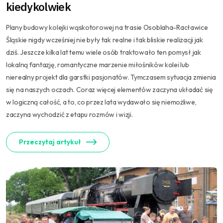
kiedykolwiek
Plany budowy kolejki wąskotorowej na trasie Osoblaha-Racławice
Śląskie nigdy wcześniej nie były tak realne i tak bliskie realizacji jak
dziś. Jeszcze kilka lat temu wiele osób traktowało ten pomysł jak
lokalną fantazję, romantyczne marzenie miłośników kolei lub
nierealny projekt dla garstki pasjonatów. Tymczasem sytuacja zmienia
się na naszych oczach. Coraz więcej elementów zaczyna układać się
w logiczną całość, a to, co przez lata wydawało się niemożliwe,
zaczyna wychodzić z etapu rozmów i wizji.
Przeczytaj artykuł