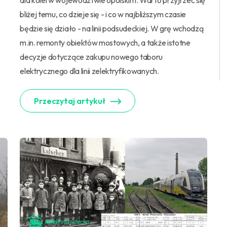
dla kolei w województwie opolskim. Warto przyjrzeć się
bliżej temu, co dzieje się - i co w najbliższym czasie
e
będzie się działo - na linii podsudeckiej. W grę wchodzą
m.in. remonty obiektów mostowych, a także istotne
decyzje dotyczące zakupu nowego taboru
elektrycznego dla linii zelektryfikowanych.
Przeczytaj artykuł