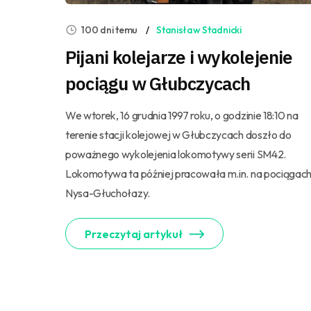
100 dni temu
Stanisław Stadnicki
Pijani kolejarze i wykolejenie
pociągu w Głubczycach
We wtorek, 16 grudnia 1997 roku, o godzinie 18:10 na
terenie stacji kolejowej w Głubczycach doszło do
poważnego wykolejenia lokomotywy serii SM42.
Lokomotywa ta później pracowała m.in. na pociągac
Nysa-Głuchołazy.
Przeczytaj artykuł