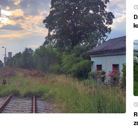
D
k
R
z