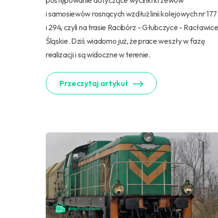
postępowanie dotyczące wycinki krzewów
i samosiewów rosnących wzdłuż linii kolejowych nr 177
i 294, czyli na trasie Racibórz - Głubczyce - Racławic
Śląskie. Dziś wiadomo już, że prace weszły w fazę
realizacji i są widoczne w terenie.
Przeczytaj artykuł