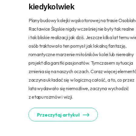
kiedykolwiek
Plany budowy kolejki wąskotorowej na trasie Osoblah
Racławice Śląskie nigdy wcześniej nie były tak realne
i tak bliskie realizacji jak dziś. Jeszcze kilka lat temu wi
osób traktowało ten pomysł jak lokalną fantazję,
romantyczne marzenie miłośników kolei lub nierealny
projekt dla garstki pasjonatów. Tymczasem sytuacja
zmienia się na naszych oczach. Coraz więcej elemen
zaczyna układać się w logiczną całość, a to, co przez
lata wydawało się niemożliwe, zaczyna wychodzić
z etapu rozmów i wizji.
Przeczytaj artykuł