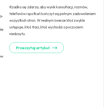
Rzadko się zdarza, aby wynik konsultacji, rozmów,
telefonów i spotkań kończył się pełnym zadowoleniem
a-
wszystkich stron. W realnym świecie ktoś zwykle
ustępuje, ktoś traci, ktoś wychodzi z poczuciem
ele
niedosytu.
Przeczytaj artykuł
tów