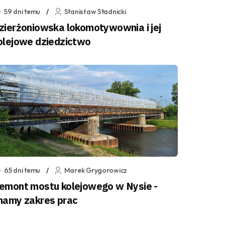
59 dni temu
Stanisław Stadnicki
zierżoniowska lokomotywownia i jej
olejowe dziedzictwo
65 dni temu
Marek Grygorowicz
emont mostu kolejowego w Nysie -
namy zakres prac