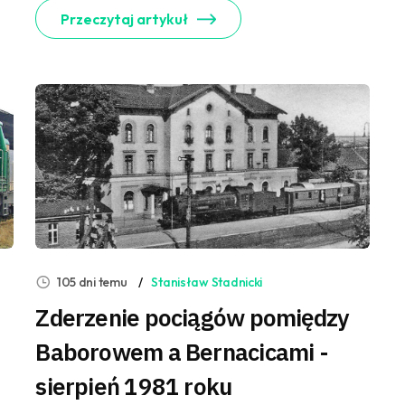
Przeczytaj artykuł
105 dni temu
Stanisław Stadnicki
Zderzenie pociągów pomiędzy
Baborowem a Bernacicami -
sierpień 1981 roku