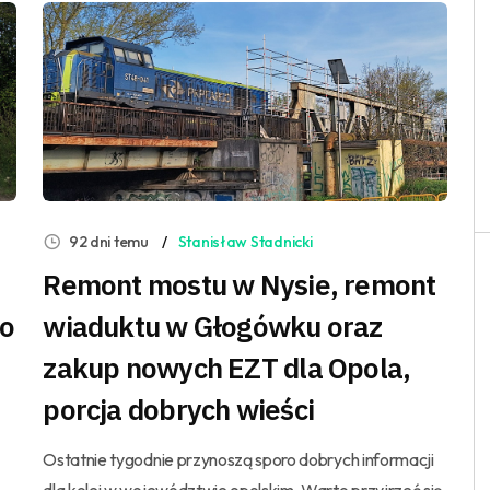
92 dni temu
Stanisław Stadnicki
Remont mostu w Nysie, remont
do
wiaduktu w Głogówku oraz
zakup nowych EZT dla Opola,
porcja dobrych wieści
Ostatnie tygodnie przynoszą sporo dobrych informacji