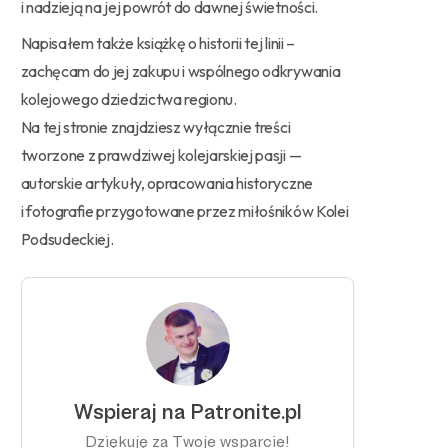
i nadzieją na jej powrót do dawnej świetności.
Napisałem także książkę o historii tej linii –
zachęcam do jej zakupu i wspólnego odkrywania
kolejowego dziedzictwa regionu.
Na tej stronie znajdziesz wyłącznie treści
tworzone z prawdziwej kolejarskiej pasji —
autorskie artykuły, opracowania historyczne
i fotografie przygotowane przez miłośników Kolei
Podsudeckiej.