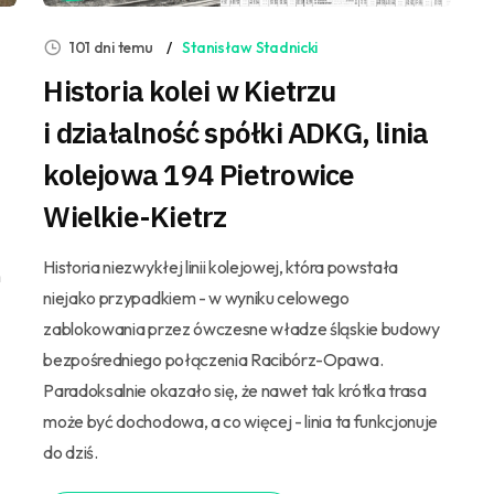
101 dni temu
Stanisław Stadnicki
Historia kolei w Kietrzu
i działalność spółki ADKG, linia
kolejowa 194 Pietrowice
Wielkie-Kietrz
Historia niezwykłej linii kolejowej, która powstała
h
niejako przypadkiem - w wyniku celowego
zablokowania przez ówczesne władze śląskie budowy
bezpośredniego połączenia Racibórz-Opawa.
Paradoksalnie okazało się, że nawet tak krótka trasa
może być dochodowa, a co więcej - linia ta funkcjonuje
do dziś.