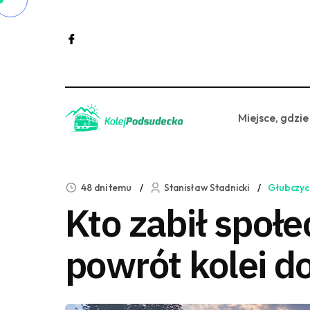
Miejsce, gdzie
48 dni temu
Stanisław Stadnicki
Głubczyc
Kto zabił społ
powrót kolei d