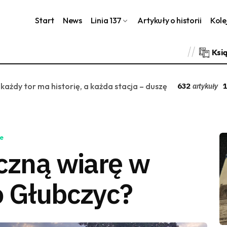
Start
News
Linia 137
Artykuły o historii
Kole
Ksi
 każdy tor ma historię, a każda stacja – duszę
632
1
artykuły
e
eczną wiarę w
o Głubczyc?