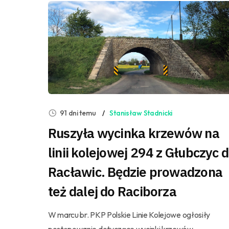
91 dni temu
Stanisław Stadnicki
Ruszyła wycinka krzewów na
linii kolejowej 294 z Głubczyc 
Racławic. Będzie prowadzona
też dalej do Raciborza
W marcu br. PKP Polskie Linie Kolejowe ogłosiły