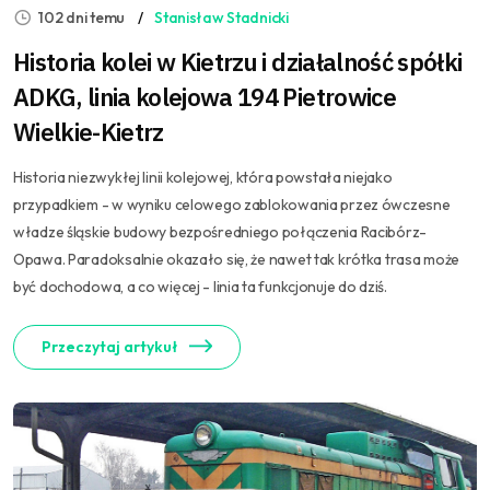
102 dni temu
Stanisław Stadnicki
Historia kolei w Kietrzu i działalność spółki
ADKG, linia kolejowa 194 Pietrowice
Wielkie-Kietrz
Historia niezwykłej linii kolejowej, która powstała niejako
przypadkiem - w wyniku celowego zablokowania przez ówczesne
władze śląskie budowy bezpośredniego połączenia Racibórz-
Opawa. Paradoksalnie okazało się, że nawet tak krótka trasa może
być dochodowa, a co więcej - linia ta funkcjonuje do dziś.
Przeczytaj artykuł