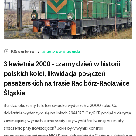
105 dni temu
Stanisław Stadnicki
3 kwietnia 2000 - czarny dzień w historii
polskich kolei, likwidacja połączeń
pasażerskich na trasie Racibórz-Racławice
Śląskie
Bardzo obszerny felieton świadka wydarzeń z 2000 roku. Co
dokładnie wydarzyło się na liniach 294 i 177. Czy PKP podjęło decyzję
zanim opinię wyraziły samorządy i czy wyniki frekwencji nie miały
znaczenia przy likwidacjach? Jakie były wyniki kontroli
przeprowadzonej przez NIK? Kiedy dokładnie do Głubczyc dojechała