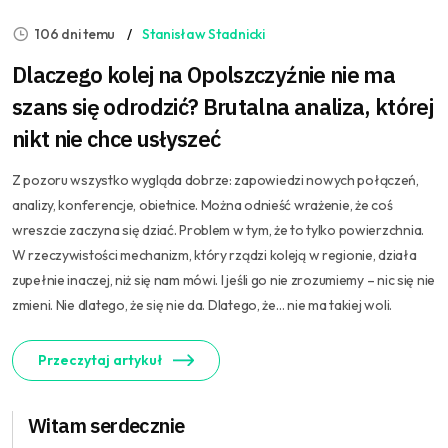
106 dni temu
Stanisław Stadnicki
Dlaczego kolej na Opolszczyźnie nie ma
szans się odrodzić? Brutalna analiza, której
nikt nie chce usłyszeć
Z pozoru wszystko wygląda dobrze: zapowiedzi nowych połączeń,
analizy, konferencje, obietnice. Można odnieść wrażenie, że coś
wreszcie zaczyna się dziać. Problem w tym, że to tylko powierzchnia.
W rzeczywistości mechanizm, który rządzi koleją w regionie, działa
zupełnie inaczej, niż się nam mówi. I jeśli go nie zrozumiemy – nic się nie
zmieni. Nie dlatego, że się nie da. Dlatego, że… nie ma takiej woli.
Przeczytaj artykuł
Witam serdecznie