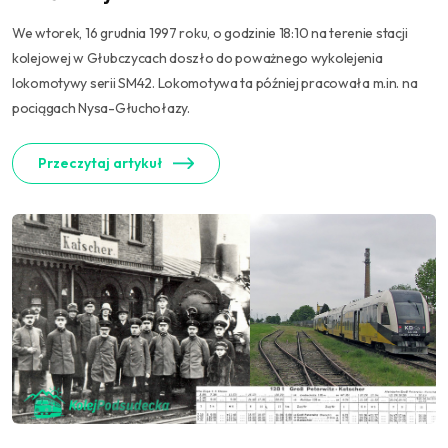
We wtorek, 16 grudnia 1997 roku, o godzinie 18:10 na terenie stacji
kolejowej w Głubczycach doszło do poważnego wykolejenia
lokomotywy serii SM42. Lokomotywa ta później pracowała m.in. na
pociągach Nysa-Głuchołazy.
Przeczytaj artykuł