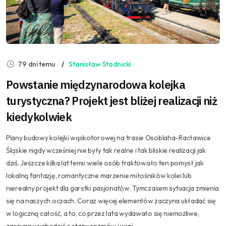
79 dni temu
Stanisław Stadnicki
Powstanie międzynarodowa kolejka
turystyczna? Projekt jest bliżej realizacji niż
kiedykolwiek
Plany budowy kolejki wąskotorowej na trasie Osoblaha-Racławice
Śląskie nigdy wcześniej nie były tak realne i tak bliskie realizacji jak
dziś. Jeszcze kilka lat temu wiele osób traktowało ten pomysł jak
lokalną fantazję, romantyczne marzenie miłośników kolei lub
nierealny projekt dla garstki pasjonatów. Tymczasem sytuacja zmienia
się na naszych oczach. Coraz więcej elementów zaczyna układać się
w logiczną całość, a to, co przez lata wydawało się niemożliwe,