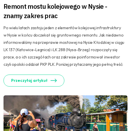
Remont mostu kolejowego w Nysie -
znamy zakres prac
Po wielu latach zastoju jeden z elementów kolejowej infrastruktury
w Nysie w końcu doczekał się gruntownego remontu. Jak niedawno
informowaliśmy na przeprawie mostowej na Nysie Kłodzkiej w ciągu
LK 137 (Katowice-Legnica) i LK 288 (Nysa-Brzeg) rozpoczęły się
prace, a o ich szczegółach oraz zakresie poinformował inwestor
czyli opolski oddział PKP PLK. Poniżej przytaczamy jego pełną treść:
Przeczytaj artykuł