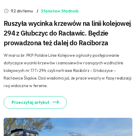
92 dni temu
Stanisław Stadnicki
Ruszyła wycinka krzewów na linii kolejowej
294 z Głubczyc do Racławic. Będzie
prowadzona też dalej do Raciborza
W marcu br. PKP Polskie Linie Kolejowe ogłosiły postępowanie
dotyczące wycinki krzewów i samosiewów rosnących wzdłuż linii
kolejowych nr 177 i 294, czyli na trasie Racibórz - Głubczyce -
Racławice Śląskie. Dziś wiadomo już, że prace weszły w fazę realizacji
i są widoczne w terenie.
Przeczytaj artykuł