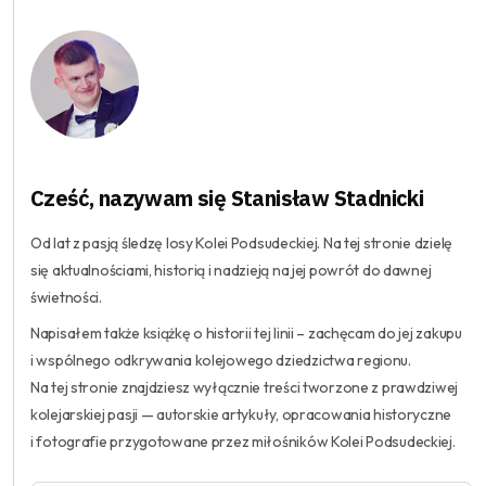
Cześć, nazywam się Stanisław Stadnicki
Od lat z pasją śledzę losy Kolei Podsudeckiej. Na tej stronie dzielę
się aktualnościami, historią i nadzieją na jej powrót do dawnej
świetności.
Napisałem także książkę o historii tej linii – zachęcam do jej zakupu
i wspólnego odkrywania kolejowego dziedzictwa regionu.
Na tej stronie znajdziesz wyłącznie treści tworzone z prawdziwej
kolejarskiej pasji — autorskie artykuły, opracowania historyczne
i fotografie przygotowane przez miłośników Kolei Podsudeckiej.