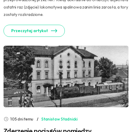
ostatni raz (zdjęcie) lokomotywa spalinowa zanim linia zarosła, a tory
zostały rozkradzione.
Przeczytaj artykuł
105 dni temu
Stanisław Stadnicki
Zderzenie pociągów pomiędzy