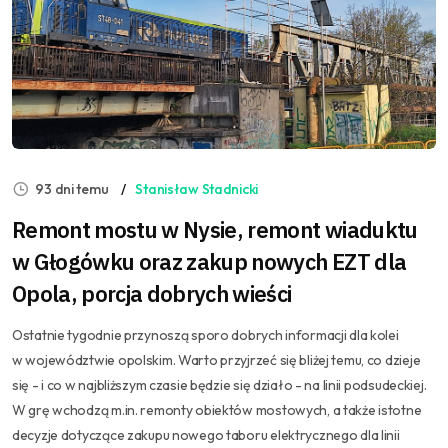
93 dni temu
Stanisław Stadnicki
Remont mostu w Nysie, remont wiaduktu
w Głogówku oraz zakup nowych EZT dla
Opola, porcja dobrych wieści
Ostatnie tygodnie przynoszą sporo dobrych informacji dla kolei
w województwie opolskim. Warto przyjrzeć się bliżej temu, co dzieje
się - i co w najbliższym czasie będzie się działo - na linii podsudeckiej.
W grę wchodzą m.in. remonty obiektów mostowych, a także istotne
decyzje dotyczące zakupu nowego taboru elektrycznego dla linii