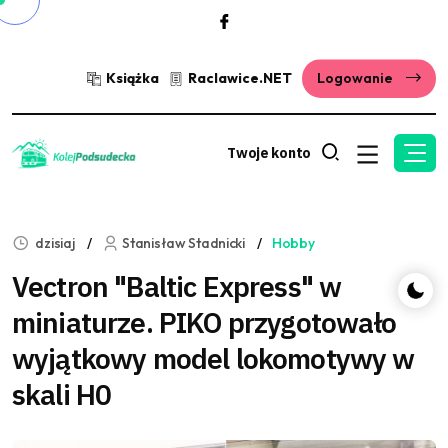
Książka
Raclawice.NET
Logowanie
Twoje konto
dzisiaj
Stanisław Stadnicki
Hobby
Vectron "Baltic Express" w
miniaturze. PIKO przygotowało
wyjątkowy model lokomotywy w
skali H0