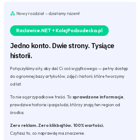
Nowy rozdział – działamy razem!
Raclawice.NET + KolejPodsudecka.pl
Jedno konto. Dwie strony. Tysiące
historii.
Połączyliśmy siły, aby dać Ci coś wyjątkowego — pełny dostęp
do ogromnej bazy artykułów, zdjęć i historii, które tworzymy
od lat.
To nie są przypadkowe treści. To
sprawdzone informacje
,
prawdziwe historie i pasja ludzi, którzy znają ten region od
środka.
Zero reklam. Zero klikbajtów. 100% wartości.
Czytasz to, co naprawdę ma znaczenie.