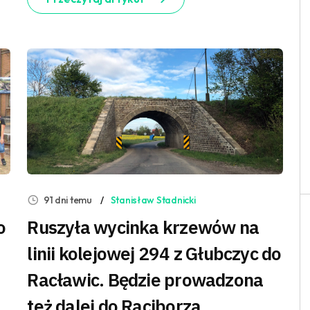
91 dni temu
Stanisław Stadnicki
o
Ruszyła wycinka krzewów na
linii kolejowej 294 z Głubczyc do
Racławic. Będzie prowadzona
też dalej do Raciborza