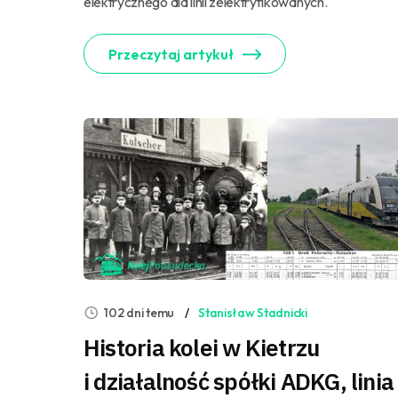
elektrycznego dla linii zelektryfikowanych.
Przeczytaj artykuł
102 dni temu
Stanisław Stadnicki
Historia kolei w Kietrzu
i działalność spółki ADKG, linia