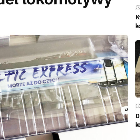
K
k
D
k