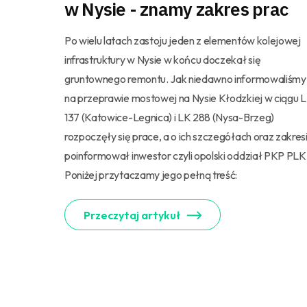
w Nysie - znamy zakres prac
Po wielu latach zastoju jeden z elementów kolejowej
infrastruktury w Nysie w końcu doczekał się
gruntownego remontu. Jak niedawno informowaliśmy
na przeprawie mostowej na Nysie Kłodzkiej w ciągu 
137 (Katowice-Legnica) i LK 288 (Nysa-Brzeg)
rozpoczęły się prace, a o ich szczegółach oraz zakres
poinformował inwestor czyli opolski oddział PKP PLK
Poniżej przytaczamy jego pełną treść:
Przeczytaj artykuł