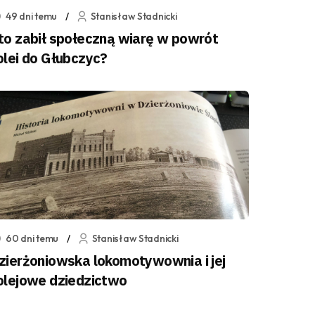
49 dni temu
Stanisław Stadnicki
to zabił społeczną wiarę w powrót
olei do Głubczyc?
60 dni temu
Stanisław Stadnicki
zierżoniowska lokomotywownia i jej
olejowe dziedzictwo