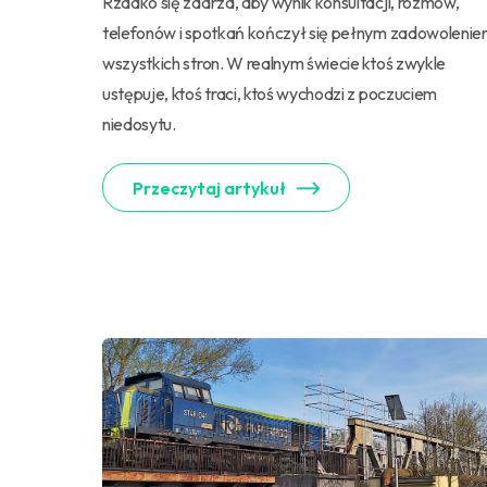
Rzadko się zdarza, aby wynik konsultacji, rozmów,
telefonów i spotkań kończył się pełnym zadowoleni
wszystkich stron. W realnym świecie ktoś zwykle
ustępuje, ktoś traci, ktoś wychodzi z poczuciem
niedosytu.
Przeczytaj artykuł