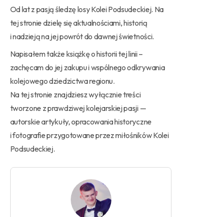
Od lat z pasją śledzę losy Kolei Podsudeckiej. Na
tej stronie dzielę się aktualnościami, historią
i nadzieją na jej powrót do dawnej świetności.
Napisałem także książkę o historii tej linii –
zachęcam do jej zakupu i wspólnego odkrywania
kolejowego dziedzictwa regionu.
Na tej stronie znajdziesz wyłącznie treści
tworzone z prawdziwej kolejarskiej pasji —
autorskie artykuły, opracowania historyczne
i fotografie przygotowane przez miłośników Kolei
Podsudeckiej.