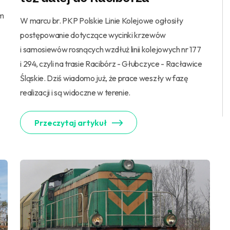
em
W marcu br. PKP Polskie Linie Kolejowe ogłosiły
postępowanie dotyczące wycinki krzewów
i samosiewów rosnących wzdłuż linii kolejowych nr 177
i 294, czyli na trasie Racibórz - Głubczyce - Racławice
Śląskie. Dziś wiadomo już, że prace weszły w fazę
realizacji i są widoczne w terenie.
Przeczytaj artykuł