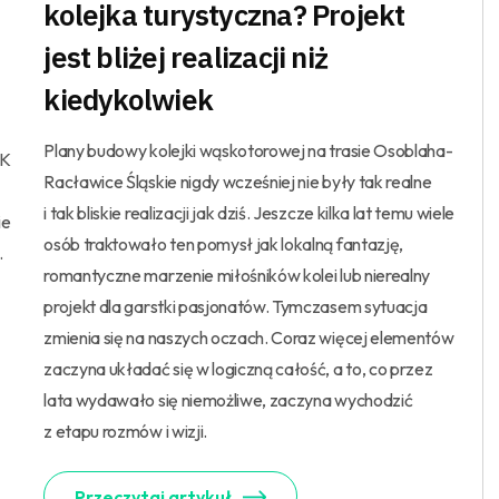
kolejka turystyczna? Projekt
jest bliżej realizacji niż
kiedykolwiek
Plany budowy kolejki wąskotorowej na trasie Osoblaha-
LK
Racławice Śląskie nigdy wcześniej nie były tak realne
i tak bliskie realizacji jak dziś. Jeszcze kilka lat temu wiele
ie
osób traktowało ten pomysł jak lokalną fantazję,
.
romantyczne marzenie miłośników kolei lub nierealny
projekt dla garstki pasjonatów. Tymczasem sytuacja
zmienia się na naszych oczach. Coraz więcej elementów
zaczyna układać się w logiczną całość, a to, co przez
lata wydawało się niemożliwe, zaczyna wychodzić
z etapu rozmów i wizji.
Przeczytaj artykuł