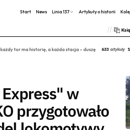
Start
News
Linia 137
Artykuły o historii
Kole
Ksi
 każdy tor ma historię, a każda stacja – duszę
633
1
artykuły
c Express" w
KO przygotowało
del lokomotywy