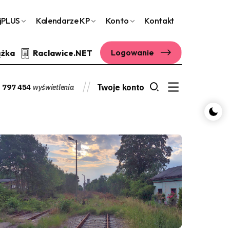
jPLUS
Kalendarze KP
Konto
Kontakt
Logowanie
ążka
Raclawice.NET
 797 454
Twoje konto
wyświetlenia