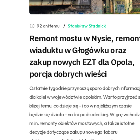
92 dni temu
Stanisław Stadnicki
Remont mostu w Nysie, remon
wiaduktu w Głogówku oraz
zakup nowych EZT dla Opola,
porcja dobrych wieści
Ostatnie tygodnie przynoszą sporo dobrych informacj
dla kolei w województwie opolskim. Warto przyjrzeć s
bliżej temu, co dzieje się - i co w najbliższym czasie
będzie się działo - na linii podsudeckiej. W grę wchod
m.in. remonty obiektów mostowych, a także istotne
decyzje dotyczące zakupu nowego taboru