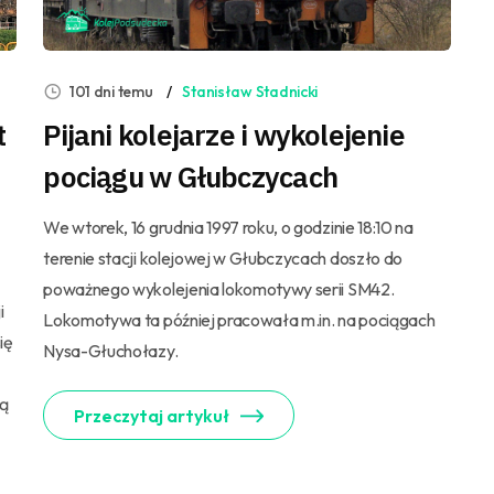
101 dni temu
Stanisław Stadnicki
t
Pijani kolejarze i wykolejenie
pociągu w Głubczycach
We wtorek, 16 grudnia 1997 roku, o godzinie 18:10 na
terenie stacji kolejowej w Głubczycach doszło do
poważnego wykolejenia lokomotywy serii SM42.
i
Lokomotywa ta później pracowała m.in. na pociągach
ię
Nysa-Głuchołazy.
zą
Przeczytaj artykuł