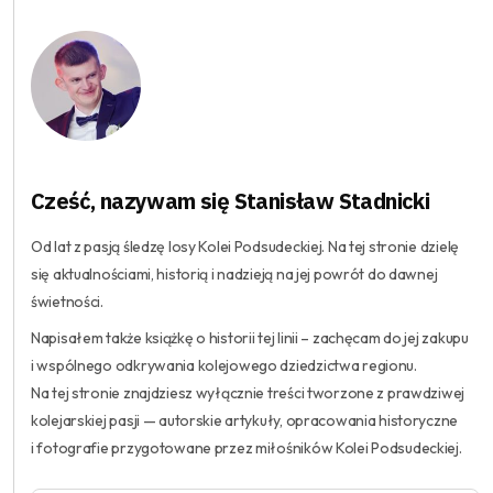
Cześć, nazywam się Stanisław Stadnicki
Od lat z pasją śledzę losy Kolei Podsudeckiej. Na tej stronie dzielę
się aktualnościami, historią i nadzieją na jej powrót do dawnej
świetności.
Napisałem także książkę o historii tej linii – zachęcam do jej zakupu
i wspólnego odkrywania kolejowego dziedzictwa regionu.
Na tej stronie znajdziesz wyłącznie treści tworzone z prawdziwej
kolejarskiej pasji — autorskie artykuły, opracowania historyczne
i fotografie przygotowane przez miłośników Kolei Podsudeckiej.