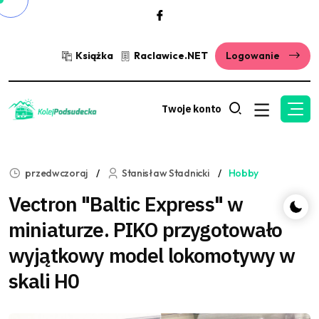
Książka
Raclawice.NET
Logowanie
Twoje konto
przedwczoraj
Stanisław Stadnicki
Hobby
Vectron "Baltic Express" w
miniaturze. PIKO przygotowało
wyjątkowy model lokomotywy w
skali H0