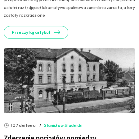
ostatni raz (zdjęcie) lokomotywa spalinowa zanim linia zarosła, a tory
zostały rozkradzione.
Przeczytaj artykuł
107 dni temu
Stanisław Stadnicki
Zderzenie pociągów pomiędzy