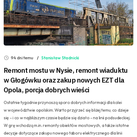
94 dni temu
Stanisław Stadnicki
Remont mostu w Nysie, remont wiaduktu
w Głogówku oraz zakup nowych EZT dla
Opola, porcja dobrych wieści
Ostatnie tygodnie przynoszą sporo dobrych informacji dla kolei
w województwie opolskim. Warto przyjrzeć się bliżej temu, co dzieje
się - i co w najbliższym czasie będzie się działo - na linii podsudeckiej.
W grę wchodzą m.in. remonty obiektów mostowych, a także istotne
decyzje dotyczące zakupu nowego taboru elektrycznego dla linii