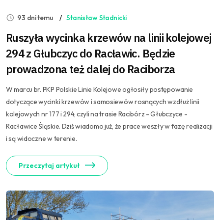
93 dni temu
Stanisław Stadnicki
Ruszyła wycinka krzewów na linii kolejowej
294 z Głubczyc do Racławic. Będzie
prowadzona też dalej do Raciborza
W marcu br. PKP Polskie Linie Kolejowe ogłosiły postępowanie
dotyczące wycinki krzewów i samosiewów rosnących wzdłuż linii
kolejowych nr 177 i 294, czyli na trasie Racibórz - Głubczyce -
Racławice Śląskie. Dziś wiadomo już, że prace weszły w fazę realizacji
i są widoczne w terenie.
Przeczytaj artykuł