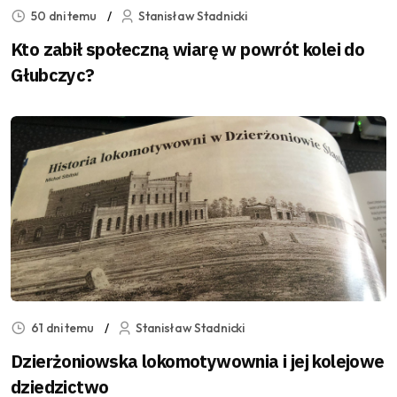
50 dni temu
Stanisław Stadnicki
Kto zabił społeczną wiarę w powrót kolei do
Głubczyc?
61 dni temu
Stanisław Stadnicki
Dzierżoniowska lokomotywownia i jej kolejowe
dziedzictwo