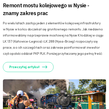
Remont mostu kolejowego w Nysie -
znamy zakres prac
Po wielu latach zastoju jeden z elementów kolejowej infrastruktury
w Nysie w końcu doczekał się gruntownego remontu. Jak niedawno
informowaliśmy na przeprawie mostowej na Nysie Kłodzkiej w ciągu
LK 137 (Katowice-Legnica) i LK 288 (Nysa-Brzeg) rozpoczęły się
prace, a o ich szczegółach oraz zakresie poinformował inwestor
czyli opolski oddział PKP PLK. Poniżej przytaczamy jego pełną treść:
Przeczytaj artykuł