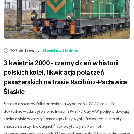
107 dni temu
Stanisław Stadnicki
3 kwietnia 2000 - czarny dzień w historii
polskich kolei, likwidacja połączeń
pasażerskich na trasie Racibórz-Racławice
Śląskie
Bardzo obszerny felieton świadka wydarzeń z 2000 roku. Co
dokładnie wydarzyło się na liniach 294 i 177. Czy PKP podjęło decyzję
zanim opinię wyraziły samorządy i czy wyniki frekwencji nie miały
znaczenia przy likwidacjach? Jakie były wyniki kontroli
przeprowadzonej przez NIK? Kiedy dokładnie do Głubczyc dojechała