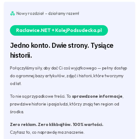
Nowy rozdział – działamy razem!
Raclawice.NET + KolejPodsudecka.pl
Jedno konto. Dwie strony. Tysiące
historii.
Połączyliśmy siły, aby dać Ci coś wyjątkowego — pełny dostęp
do ogromnej bazy artykułów, zdjęć i historii, które tworzymy
od lat.
To nie są przypadkowe treści. To
sprawdzone informacje
,
prawdziwe historie i pasja ludzi, którzy znają ten region od
środka.
Zero reklam. Zero klikbajtów. 100% wartości.
Czytasz to, co naprawdę ma znaczenie.