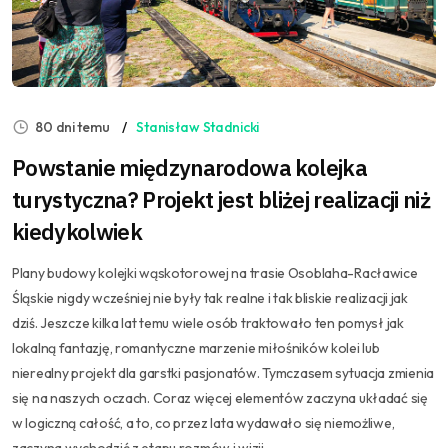
80 dni temu
Stanisław Stadnicki
Powstanie międzynarodowa kolejka
turystyczna? Projekt jest bliżej realizacji niż
kiedykolwiek
Plany budowy kolejki wąskotorowej na trasie Osoblaha-Racławice
Śląskie nigdy wcześniej nie były tak realne i tak bliskie realizacji jak
dziś. Jeszcze kilka lat temu wiele osób traktowało ten pomysł jak
lokalną fantazję, romantyczne marzenie miłośników kolei lub
nierealny projekt dla garstki pasjonatów. Tymczasem sytuacja zmienia
się na naszych oczach. Coraz więcej elementów zaczyna układać się
w logiczną całość, a to, co przez lata wydawało się niemożliwe,