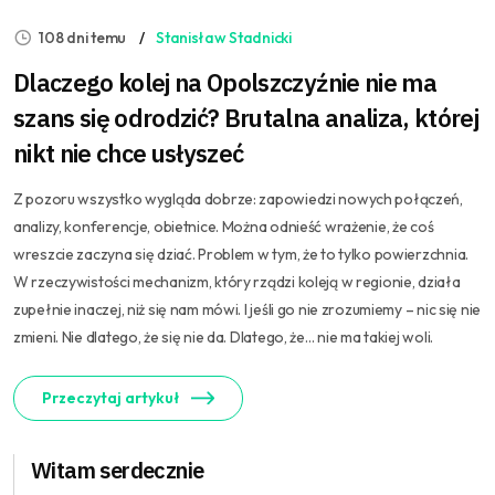
108 dni temu
Stanisław Stadnicki
Dlaczego kolej na Opolszczyźnie nie ma
szans się odrodzić? Brutalna analiza, której
nikt nie chce usłyszeć
Z pozoru wszystko wygląda dobrze: zapowiedzi nowych połączeń,
analizy, konferencje, obietnice. Można odnieść wrażenie, że coś
wreszcie zaczyna się dziać. Problem w tym, że to tylko powierzchnia.
W rzeczywistości mechanizm, który rządzi koleją w regionie, działa
zupełnie inaczej, niż się nam mówi. I jeśli go nie zrozumiemy – nic się nie
zmieni. Nie dlatego, że się nie da. Dlatego, że… nie ma takiej woli.
Przeczytaj artykuł
Witam serdecznie