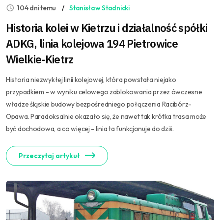
104 dni temu
Stanisław Stadnicki
Historia kolei w Kietrzu i działalność spółki
ADKG, linia kolejowa 194 Pietrowice
Wielkie-Kietrz
Historia niezwykłej linii kolejowej, która powstała niejako
przypadkiem - w wyniku celowego zablokowania przez ówczesne
władze śląskie budowy bezpośredniego połączenia Racibórz-
Opawa. Paradoksalnie okazało się, że nawet tak krótka trasa może
być dochodowa, a co więcej - linia ta funkcjonuje do dziś.
Przeczytaj artykuł