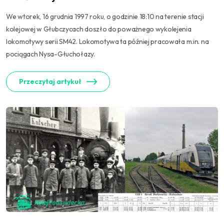
We wtorek, 16 grudnia 1997 roku, o godzinie 18:10 na terenie stacji
kolejowej w Głubczycach doszło do poważnego wykolejenia
lokomotywy serii SM42. Lokomotywa ta później pracowała m.in. na
pociągach Nysa-Głuchołazy.
Przeczytaj artykuł